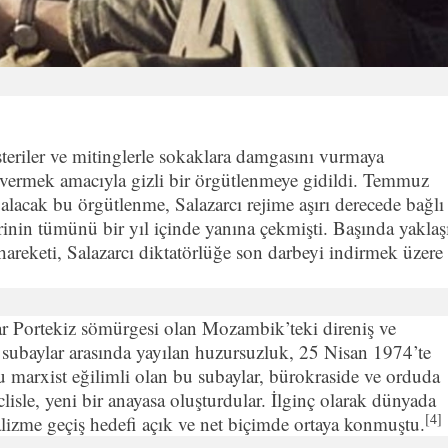
teriler ve mitinglerle sokaklara damgasını vurmaya
n vermek amacıyla gizli bir örgütlenmeye gidildi. Temmuz
alacak bu örgütlenme, Salazarcı rejime aşırı derecede bağlı
erinin tümünü bir yıl içinde yanına çekmişti. Başında yaklaş
hareketi, Salazarcı diktatörlüğe son darbeyi indirmek üzere
ar Portekiz sömürgesi olan Mozambik’teki direniş ve
i subaylar arasında yayılan huzursuzluk, 25 Nisan 1974’te
ğu marxist eğilimli olan bu subaylar, bürokraside ve orduda
eclisle, yeni bir anayasa oluşturdular. İlginç olarak dünyada
[4]
lizme geçiş hedefi açık ve net biçimde ortaya konmuştu.