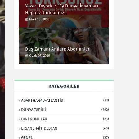
Yazarı Diyorki : “Ey Dünya İnsanları
Hepiniz Türksünüz !
Mart 15, 2026
Düş Zamanı Anıları: Aborijinler
Ocak 07, 2026
KATEGORILER
AGARTHA-MU-ATLANTİS
(13)
DÜNYA TARİHİ
(102)
DİNİ KONULAR
(28)
EFSANE-MİT-DESTAN
(40)
GENEL
(57)