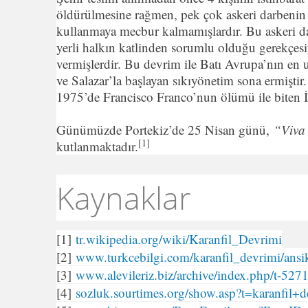
öldürülmesine rağmen, pek çok askeri darbenin
kullanmaya mecbur kalmamışlardır. Bu askeri dar
yerli halkın katlinden sorumlu olduğu gerekçesiyl
vermişlerdir. Bu devrim ile Batı Avrupa’nın en 
ve Salazar’la başlayan sıkıyönetim sona ermiştir
1975’de Francisco Franco’nun ölümü ile biten İsp
Günümüzde Portekiz’de 25 Nisan günü,
“Viva
[1]
kutlanmaktadır.
Kaynaklar
[1]
tr.wikipedia.org/wiki/Karanfil_Devrimi
[2]
www.turkcebilgi.com/karanfil_devrimi/ansi
[3]
www.alevileriz.biz/archive/index.php/t-527
[4]
sozluk.sourtimes.org/show.asp?t=karanfil+d