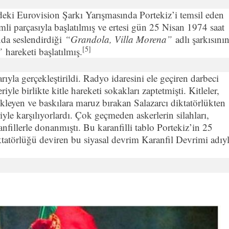
hdeki Eurovision Şarkı Yarışmasında Portekiz’i temsil eden
mli parçasıyla başlatılmış ve ertesi gün 25 Nisan 1974 saat
da seslendirdiği
“Grandola, Villa Morena”
adlı şarkısını
[5]
”
hareketi başlatılmış.
yla gerçekleştirildi. Radyo idaresini ele geçiren darbeci
iyle birlikte kitle hareketi sokakları zaptetmişti. Kitleler,
kleyen ve baskılara maruz bırakan Salazarcı diktatörlükten
iyle karşılıyorlardı. Çok geçmeden askerlerin silahları,
fillerle donanmıştı. Bu karanfilli tablo Portekiz’in 25
diktatörlüğü deviren bu siyasal devrim Karanfil Devrimi adıy