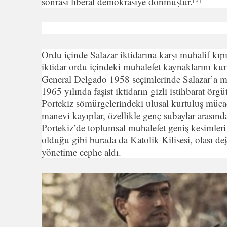
sonrası liberal demokrasiye dönmüştür.
Ordu içinde Salazar iktidarına karşı muhalif kıpır
iktidar ordu içindeki muhalefet kaynaklarını k
General Delgado 1958 seçimlerinde Salazar’a mu
1965 yılında faşist iktidarın gizli istihbarat ör
Portekiz sömürgelerindeki ulusal kurtuluş mücad
manevi kayıplar, özellikle genç subaylar arasın
Portekiz’de toplumsal muhalefet geniş kesimleri
olduğu gibi burada da Katolik Kilisesi, olası de
yönetime cephe aldı.