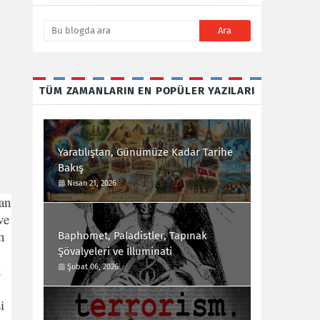
TÜM ZAMANLARIN EN POPÜLER YAZILARI
Yaratılıştan, Günümüze Kadar Tarihe
Bakış
Nisan 21, 2026
dan
ve
n
Baphomet, Paladistler, Tapınak
Şövalyeleri ve İlluminati
n
Şubat 06, 2026
i