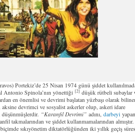
Cravos) Portekiz’de 25 Nisan 1974 günü şiddet kullanılma
[2]
l Antonio Spinola’nın yönettiği
düşük rütbeli subaylar 
lardan en önemlisi ve devrimi başlatan yüzbaşı olarak biline
 aksine devrimci ve sosyalist askerler olup, askeri idare
ni düşünmüşlerdir.
“Karanfil Devrimi”
adını,
darbeyi
yapa
aranfil takmalarından ve şiddet kullanmamalarından almıştır.
biçimde sıkıyönetim diktatörlüğünden iki yıllık geçiş süres