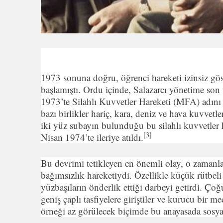
1973 sonuna doğru, öğrenci hareketi izinsiz gös
başlamıştı. Ordu içinde, Salazarcı yönetime so
1973’te Silahlı Kuvvetler Hareketi (MFA) adını 
bazı birlikler hariç, kara, deniz ve hava kuvvetl
iki yüz subayın bulunduğu bu silahlı kuvvetler 
[3]
Nisan 1974’te ileriye atıldı.
Bu devrimi tetikleyen en önemli olay, o zamanl
bağımsızlık hareketiydi. Özellikle küçük rütbel
yüzbaşıların önderlik ettiği darbeyi getirdi. Ço
geniş çaplı tasfiyelere giriştiler ve kurucu bir m
örneği az görülecek biçimde bu anayasada sosya