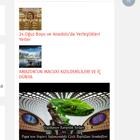
n
24 Oğuz Boyu ve Anadolu’da Yerleştikleri
Yerler
AMAZON’UN MACUXİ KIZILDERİLİLERİ VE İÇ
DÜNYA
la