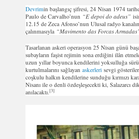
Devrim
in başlangıç şifresi, 24 Nisan 1974 tari
Paulo de Carvalho’nun
“E depoi do adeus”
isi
12.15 de Zeca Afonso’nun Ulusal radyo kanalın
çalınmasıyla
“Mavimento das Forcas Armadas
Tasarlanan askeri operasyon 25 Nisan günü başarı
subayların faşist rejimin sona erdiğini ilân etmeler
uzun yıllar boyunca kendilerini yoksulluğa sürü
kurtulmalarını sağlayan
askerleri
sevgi gösteriler
coşkulu halkın kendilerine sunduğu kırmızı karan
Nisanı ile o denli özdeşleşecekti ki, Salazarcı 
[3]
anılacaktı.