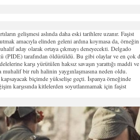
tıların gelişmesi aslında daha eski tarihlere uzanır. Faşist
urutmak amacıyla elinden geleni ardına koymasa da, örneğin
halif aday olarak ortaya çıkmayı deneyecekti. Delgado
gütü (PIDE) tarafından öldürüldü. Bu gibi olaylar ve en çok 
elelerine karşı yürütülen haksız savaşın yarattığı maddi ve
da muhalif bir ruh halinin yaygınlaşmasına neden oldu.
 kapsayacak biçimde yükselişe geçti. İspanya örneğinde
ğişim karşısında kitlelerden soyutlanmamak için faşist