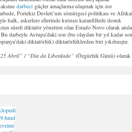
 aksine
darbeci
güçler amaçlarına ulaşmak için zor
bede, Portekiz Devleti’nin sömürgeci politikası ve Afrikal
e halk, askerlere ellerinde kırmızı karanfillerle destek
uzun süreli diktatör yönetimi olan Estado Novo olarak anıl
. Bu darbeyle Avrupa’daki son (bu olaydan bir yıl kadar so
anya’daki diktatörlük) diktatörlüklerden biri yıkılmıştır.
 25 Abril”
/ “Dia da Liberdade”
(Özgürlük Günü) olarak
klopedi
19.html
evrimi