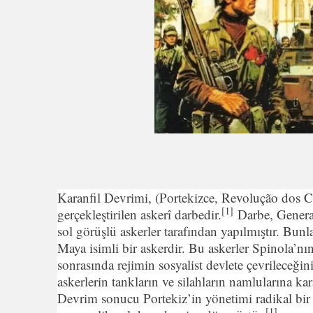
Karanfil Devrimi, (Portekizce, Revolução dos 
[1]
gerçekleştirilen askerî darbedir.
Darbe, Genera
sol görüşlü askerler tarafından yapılmıştır. Bun
Maya isimli bir askerdir. Bu askerler Spinola’nın
sonrasında rejimin sosyalist devlete çevrileceği
askerlerin tankların ve silahların namlularına k
Devrim sonucu Portekiz’in yönetimi radikal bir 
[1]