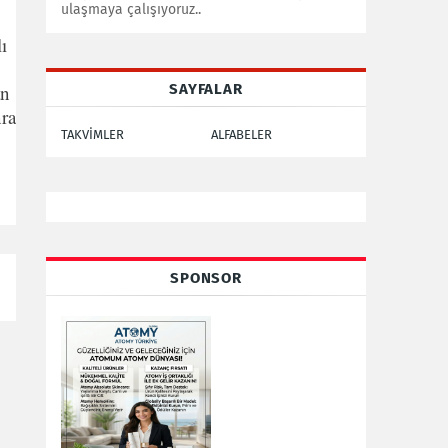
ulaşmaya çalışıyoruz..
ı
SAYFALAR
an
nra
TAKVİMLER
ALFABELER
SPONSOR