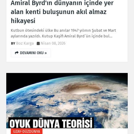
Amiral Byrd'ın dünyanın içinde yer
alan kenti buluşunun akıl almaz
hikayesi
Kutbun ötesindeki ülke Bu anılar 1947 yılının Şubat ve Mart
aylarında yazıldı. Kutup Kaşifi Amiral Byrd´ün içinde bul…
Boz Karga
Nisan 08, 2026
DEVAMINI OKU »
UZAY-DÜZDÜNYA