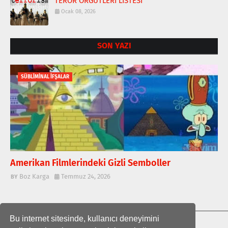
TERÖR ÖRGÜTLERİ LİSTESİ
Ocak 08, 2026
SON YAZI
SÜBLİMİNAL İFŞALAR
Amerikan Filmlerindeki Gizli Semboller
Boz Karga
Temmuz 24, 2026
Bu internet sitesinde, kullanıcı deneyimini
ANA SAYFA