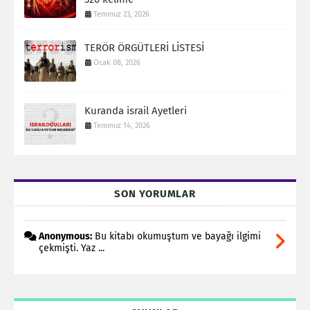
Temmuz 23, 2026
TERÖR ÖRGÜTLERİ LİSTESİ
Ocak 08, 2026
Kuranda israil Ayetleri
Temmuz 14, 2026
SON YORUMLAR
Anonymous:
Bu kitabı okumuştum ve bayağı ilgimi
çekmişti. Yaz ...