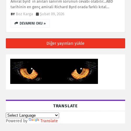
Amiral byrd ın anıları sanırım sorunun cevabı olabilir…ABD
tarihinin en genç amirali Richard Byrd orada farklı kıtal…
Boz Karga
Şubat 09, 2026
DEVAMINI OKU »
Diğer yayınları yükle
TRANSLATE
Powered by
Translate