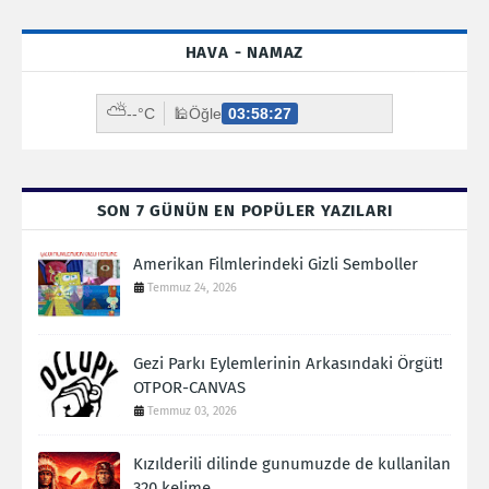
HAVA - NAMAZ
⛅
--°C
🕌
Öğle
03:58:26
SON 7 GÜNÜN EN POPÜLER YAZILARI
Amerikan Filmlerindeki Gizli Semboller
Temmuz 24, 2026
Gezi Parkı Eylemlerinin Arkasındaki Örgüt!
OTPOR-CANVAS
Temmuz 03, 2026
Kızılderili dilinde gunumuzde de kullanilan
320 kelime