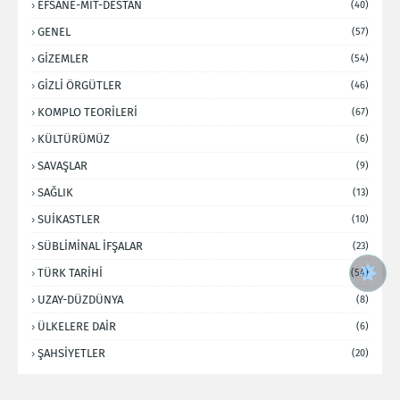
EFSANE-MİT-DESTAN
(40)
GENEL
(57)
GİZEMLER
(54)
GİZLİ ÖRGÜTLER
(46)
KOMPLO TEORİLERİ
(67)
KÜLTÜRÜMÜZ
(6)
SAVAŞLAR
(9)
SAĞLIK
(13)
SUİKASTLER
(10)
SÜBLİMİNAL İFŞALAR
(23)
TÜRK TARİHİ
(54)
UZAY-DÜZDÜNYA
(8)
ÜLKELERE DAİR
(6)
ŞAHSİYETLER
(20)