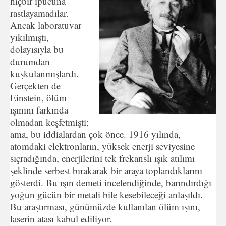
hiçbir ipucuna
rastlayamadılar.
Ancak laboratuvar
yıkılmıştı,
dolayısıyla bu
durumdan
kuşkulanmışlardı.
Gerçekten de
Einstein, ölüm
ışınını farkında
olmadan keşfetmişti;
ama, bu iddialardan çok önce. 1916 yılında,
atomdaki elektronların, yüksek enerji seviyesine
sıçradığında, enerjilerini tek frekanslı ışık atılımı
şeklinde serbest bırakarak bir araya toplandıklarını
gösterdi. Bu ışın demeti incelendiğinde, barındırdığı
yoğun gücün bir metali bile kesebileceği anlaşıldı.
Bu araştırması, günümüzde kullanılan ölüm ışını,
laserin atası kabul ediliyor.