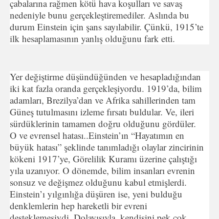
çabalarına rağmen kötü hava koşulları ve savaş
nedeniyle bunu gerçekleştiremediler. Aslında bu
durum Einstein için şans sayılabilir. Çünkü, 1915’te
ilk hesaplamasının yanlış olduğunu fark etti.
Yer değiştirme düşündüğünden ve hesapladığından
iki kat fazla oranda gerçekleşiyordu. 1919’da, bilim
adamları, Brezilya’dan ve Afrika sahillerinden tam
Güneş tutulmasını izleme fırsatı buldular. Ve, ileri
sürdüklerinin tamamen doğru olduğunu gördüler.
O ve evrensel hatası..Einstein’ın “Hayatımın en
büyük hatası” şeklinde tanımladığı olaylar zincirinin
kökeni 1917’ye, Görelilik Kuramı üzerine çalıştığı
yıla uzanıyor. O dönemde, bilim insanları evrenin
sonsuz ve değişmez olduğunu kabul etmişlerdi.
Einstein’ı yılgınlığa düşüren ise, yeni bulduğu
denklemlerin hep hareketli bir evreni
desteklemesiydi. Dolayısıyla, kendisini pek çok