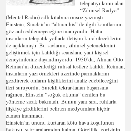
telepatiyi konu alan
“Zihinsel Radyo”
(Mental Radio) adlı kitabına önsöz yazmıştı.
Einstein, Sinclair’ın “altıncı his” ile ilgili kanıtlarının
göz ardı edilemeyeceğine inanıyordu. Hatta,
insanların telepatik yollarla iletişim kurabileceklerini
de açıklamıştı. Bu savlarını, zihinsel yeteneklerini
geliştirmek için katıldığı seanslara, yani kişisel
deneyimlerine dayandırıyordu. 1930’da, Alman Otto
Reiman’ın düzenlediği ruhsal testlere katıldı. Reiman,
insanların yazı örnekleri üzerinde parmaklarını
gezdirerek onların kişiliklerini analiz edebileceğini
ileri sürüyordu. Sürekli tekrar-lanan başarısına
rağmen, Einstein “soğuk okuma” denilen bu
yönteme sıcak bakmadı. Bunun yanı sıra, ruhlarla
ilişkiye girdiklerini belirten medyumlara hiçbir
zaman inanmadı.
Einstein’ın ününü kurtaran kötü hava koşulunun
öyküsü, satır aralarından kalma. Görelilik teorisinin