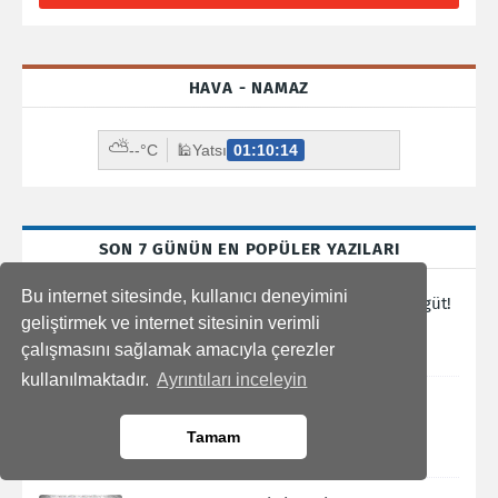
HAVA - NAMAZ
⛅
--°C
🕌
Yatsı
01:10:13
SON 7 GÜNÜN EN POPÜLER YAZILARI
Bu internet sitesinde, kullanıcı deneyimini
Gezi Parkı Eylemlerinin Arkasındaki Örgüt!
geliştirmek ve internet sitesinin verimli
OTPOR-CANVAS
çalışmasını sağlamak amacıyla çerezler
Temmuz 03, 2026
kullanılmaktadır.
Ayrıntıları inceleyin
Amerikan Filmlerindeki Gizli Semboller
Temmuz 24, 2026
Tamam