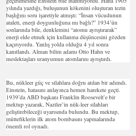
geçirilmesine Einstein bile inanmıyordu. Hatta 1905
yılında yazdığı, buluşunun kökenini oluşturan tezin
başlığını soru işaretiyle atmıştı: “İnsan vücudunun
ataleti, enerji doygunluğuna mı bağlı?” 1934’ün
sonlarında bile, denklemini “atomu ayrıştırarak”
enerji elde etmek için kullanma düşüncesini gözden
kaçırıyordu. Yanlış yolda olduğu 4 yıl sonra
kanıtlandı. Alman bilim adamı Otto Hahn ve
meslektaşları uranyumun atomlarını ayrıştırdı.
Bu, nükleer güç ve silahlara doğru atılan bir adımdı.
Einstein, hatasını anlayınca hemen harekete geçti.
1939’da ABD başkanı Franklin Roosevelt’e bir
mektup yazarak, Naziler’in nük-leer silahları
geliştirebileceği uyarısında bulundu. Bu mektup,
müttefiklerin ilk atom bombasını yapmalarında
önemli rol oynadı.