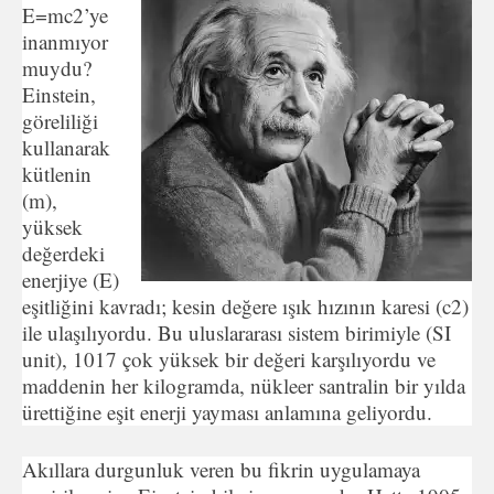
E=mc2’ye
inanmıyor
muydu?
Einstein,
göreliliği
kullanarak
kütlenin
(m),
yüksek
değerdeki
enerjiye (E)
eşitliğini kavradı; kesin değere ışık hızının karesi (c2)
ile ulaşılıyordu. Bu uluslararası sistem birimiyle (SI
unit), 1017 çok yüksek bir değeri karşılıyordu ve
maddenin her kilogramda, nükleer santralin bir yılda
ürettiğine eşit enerji yayması anlamına geliyordu.
Akıllara durgunluk veren bu fikrin uygulamaya