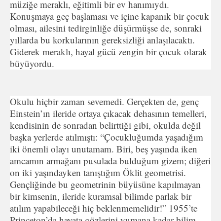
müziğe meraklı, eğitimli bir ev hanımıydı.
Konuşmaya geç başlaması ve içine kapanık bir çocuk
olması, ailesini tedirginliğe düşürmüşse de, sonraki
yıllarda bu korkularının gereksizliği anlaşılacaktı.
Giderek meraklı, hayal gücü zengin bir çocuk olarak
büyüyordu.
Okulu hiçbir zaman sevemedi. Gerçekten de, genç
Einstein’ın ileride ortaya çıkacak dehasının temelleri,
kendisinin de sonradan belirttiği gibi, okulda değil
başka yerlerde atılmıştı: “Çocukluğumda yaşadığım
iki önemli olayı unutamam. Biri, beş yaşında iken
amcamın armağanı pusulada bulduğum gizem; diğeri
on iki yaşındayken tanıştığım Öklit geometrisi.
Gençliğinde bu geometrinin büyüsüne kapılmayan
bir kimsenin, ileride kuramsal bilimde parlak bir
atılım yapabileceği hiç beklenmemelidir!” 1955’te
Princeton’da hayata gözlerini yumana kadar bilim