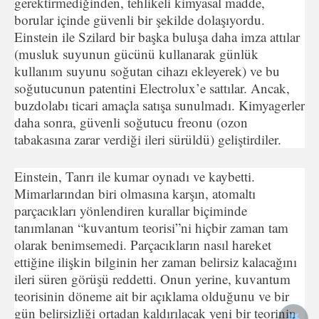
gerektirmediğinden, tehlikeli kimyasal madde,
borular içinde güvenli bir şekilde dolaşıyordu.
Einstein ile Szilard bir başka buluşa daha imza attılar
(musluk suyunun gücünü kullanarak günlük
kullanım suyunu soğutan cihazı ekleyerek) ve bu
soğutucunun patentini Electrolux’e sattılar. Ancak,
buzdolabı ticari amaçla satışa sunulmadı. Kimyagerler
daha sonra, güvenli soğutucu freonu (ozon
tabakasına zarar verdiği ileri sürüldü) geliştirdiler.
Einstein, Tanrı ile kumar oynadı ve kaybetti.
Mimarlarından biri olmasına karşın, atomaltı
parçacıkları yönlendiren kurallar biçiminde
tanımlanan “kuvantum teorisi”ni hiçbir zaman tam
olarak benimsemedi. Parçacıkların nasıl hareket
ettiğine ilişkin bilginin her zaman belirsiz kalacağını
ileri süren görüşü reddetti. Onun yerine, kuvantum
teorisinin döneme ait bir açıklama olduğunu ve bir
gün belirsizliği ortadan kaldırılacak yeni bir teorinin