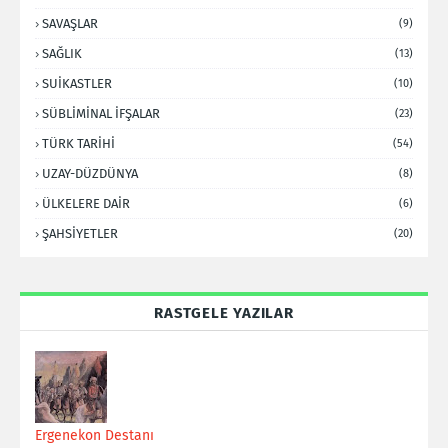
SAVAŞLAR
(9)
SAĞLIK
(13)
SUİKASTLER
(10)
SÜBLİMİNAL İFŞALAR
(23)
TÜRK TARİHİ
(54)
UZAY-DÜZDÜNYA
(8)
ÜLKELERE DAİR
(6)
ŞAHSİYETLER
(20)
RASTGELE YAZILAR
Ergenekon Destanı