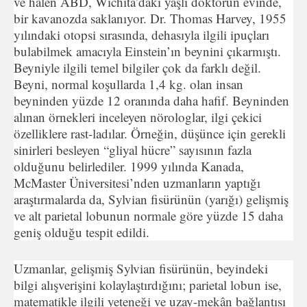
ve halen ABD, Wichita’daki yaşlı doktorun evinde,
bir kavanozda saklanıyor. Dr. Thomas Harvey, 1955
yılındaki otopsi sırasında, dehasıyla ilgili ipuçları
bulabilmek amacıyla Einstein’ın beynini çıkarmıştı.
Beyniyle ilgili temel bilgiler çok da farklı değil.
Beyni, normal koşullarda 1,4 kg. olan insan
beyninden yüzde 12 oranında daha hafif. Beyninden
alınan örnekleri inceleyen nörologlar, ilgi çekici
özelliklere rast-ladılar. Örneğin, düşünce için gerekli
sinirleri besleyen “gliyal hücre” sayısının fazla
olduğunu belirlediler. 1999 yılında Kanada,
McMaster Üniversitesi’nden uzmanların yaptığı
araştırmalarda da, Sylvian fisürünün (yarığı) gelişmiş
ve alt parietal lobunun normale göre yüzde 15 daha
geniş olduğu tespit edildi.
Uzmanlar, gelişmiş Sylvian fisürünün, beyindeki
bilgi alışverişini kolaylaştırdığını; parietal lobun ise,
matematikle ilgili yeteneği ve uzay-mekân bağlantısı