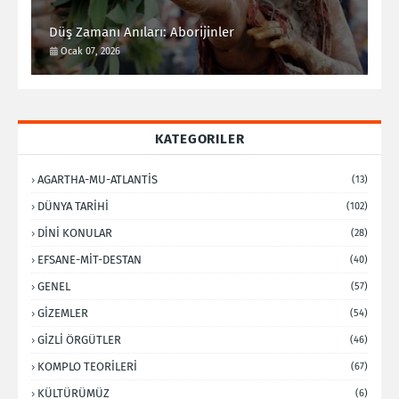
Düş Zamanı Anıları: Aborijinler
Ocak 07, 2026
KATEGORILER
AGARTHA-MU-ATLANTİS
(13)
DÜNYA TARİHİ
(102)
DİNİ KONULAR
(28)
EFSANE-MİT-DESTAN
(40)
GENEL
(57)
GİZEMLER
(54)
GİZLİ ÖRGÜTLER
(46)
KOMPLO TEORİLERİ
(67)
KÜLTÜRÜMÜZ
(6)