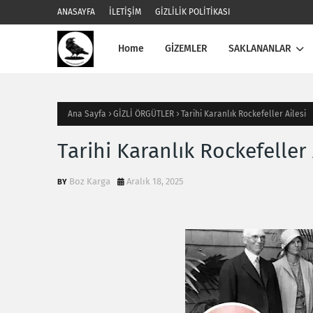
ANASAYFA
İLETİŞİM
GİZLİLİK POLİTİKASI
Home
GİZEMLER
SAKLANANLAR
Ana Sayfa
GİZLİ ÖRGÜTLER
Tarihi Karanlık Rockefeller Ailesi
Tarihi Karanlık Rockefeller 
Boz Karga
Aralık 18, 2025