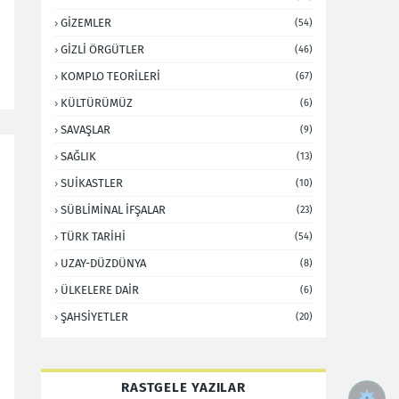
GİZEMLER
(54)
GİZLİ ÖRGÜTLER
(46)
KOMPLO TEORİLERİ
(67)
KÜLTÜRÜMÜZ
(6)
SAVAŞLAR
(9)
SAĞLIK
(13)
SUİKASTLER
(10)
SÜBLİMİNAL İFŞALAR
(23)
TÜRK TARİHİ
(54)
UZAY-DÜZDÜNYA
(8)
ÜLKELERE DAİR
(6)
ŞAHSİYETLER
(20)
RASTGELE YAZILAR