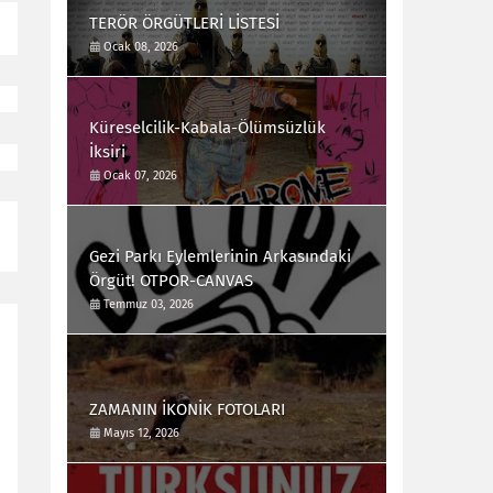
TERÖR ÖRGÜTLERİ LİSTESİ
Ocak 08, 2026
Küreselcilik-Kabala-Ölümsüzlük
İksiri
Ocak 07, 2026
Gezi Parkı Eylemlerinin Arkasındaki
Örgüt! OTPOR-CANVAS
Temmuz 03, 2026
ZAMANIN İKONİK FOTOLARI
Mayıs 12, 2026