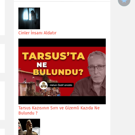
Cinler İnsanı Aldatır
Tarsus Kazısının Sırrı ve Gizemli Kazıda Ne
Bulundu ?