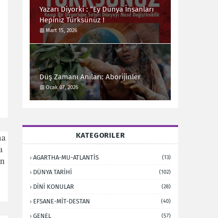
Yazarı Diyorki : “Ey Dünya İnsanları
Hepiniz Türksünüz !
Mart 15, 2026
Düş Zamanı Anıları: Aborijinler
Ocak 07, 2026
na
KATEGORILER
a
AGARTHA-MU-ATLANTİS
in
(13)
DÜNYA TARİHİ
(102)
DİNİ KONULAR
(28)
EFSANE-MİT-DESTAN
(40)
GENEL
(57)