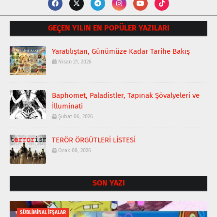
GEÇEN YILIN EN POPÜLER YAZILARI
Yaratılıştan, Günümüze Kadar Tarihe Bakış
Nisan 21, 2026
Baphomet, Paladistler, Tapınak Şövalyeleri ve
İlluminati
Şubat 06, 2026
TERÖR ÖRGÜTLERİ LİSTESİ
Ocak 08, 2026
SON YAZI
SÜBLİMİNAL İFŞALAR