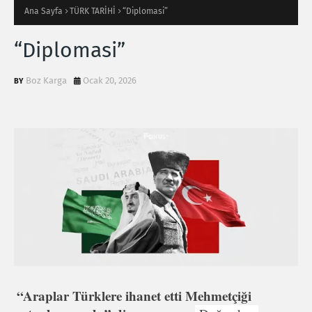
Ana Sayfa
TÜRK TARİHİ
“Diplomasi”
“Diplomasi”
Boz Karga
Ocak 20, 2026
“Araplar Türklere ihanet etti Mehmetçiği