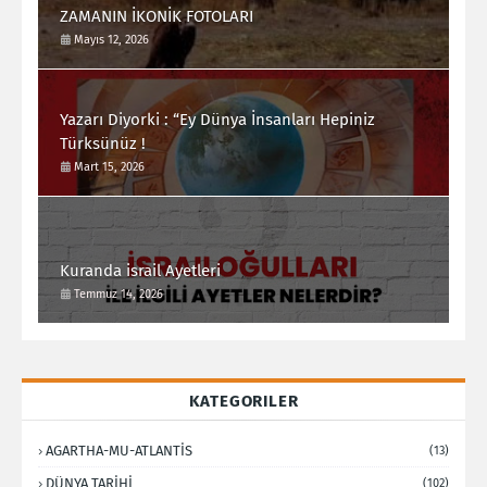
ZAMANIN İKONİK FOTOLARI
Mayıs 12, 2026
Yazarı Diyorki : “Ey Dünya İnsanları Hepiniz
Türksünüz !
Mart 15, 2026
Kuranda israil Ayetleri
Temmuz 14, 2026
KATEGORILER
AGARTHA-MU-ATLANTİS
(13)
DÜNYA TARİHİ
(102)