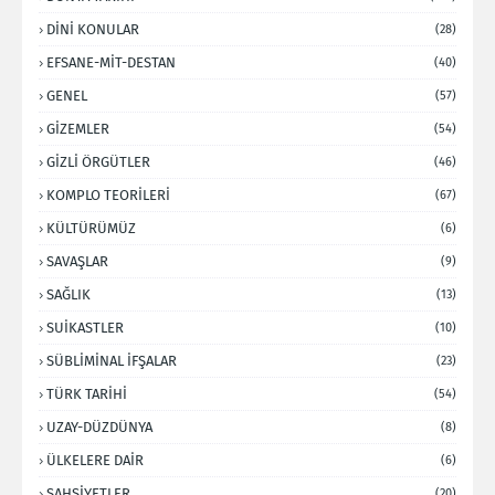
DİNİ KONULAR
(28)
EFSANE-MİT-DESTAN
(40)
GENEL
(57)
GİZEMLER
(54)
GİZLİ ÖRGÜTLER
(46)
KOMPLO TEORİLERİ
(67)
KÜLTÜRÜMÜZ
(6)
SAVAŞLAR
(9)
SAĞLIK
(13)
SUİKASTLER
(10)
SÜBLİMİNAL İFŞALAR
(23)
TÜRK TARİHİ
(54)
UZAY-DÜZDÜNYA
(8)
ÜLKELERE DAİR
(6)
ŞAHSİYETLER
(20)