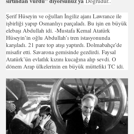
sırtından vurdu” diyorsunuz ya
Doğrudur..
Şerif Hüseyin ve oğulları İngiliz ajanı Lawrance ile
işbirliği yapıp Osmanlıyı parçaladı. Bu işin en büyük
elebaşı Abdullah idi. -Mustafa Kemal Atatürk
Hüseyin’in oğlu Abdullah’ı tren istasyonunda
karşıladı. 21 pare top atışı yaptırdı. Dolmabahçe’de
misafir etti. Savarona gemisinde gezdirdi. Faysal
Atatürk’ün evlatlık kızını kucağına alıp sevdi. O
dönem Arap ülkelerinin en büyük müttefiki TC idi.