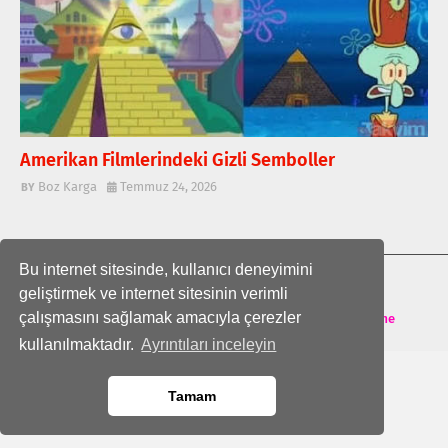
Amerikan Filmlerindeki Gizli Semboller
Boz Karga
Temmuz 24, 2026
Bu internet sitesinde, kullanıcı deneyimini
ANA SAYFA
geliştirmek ve internet sitesinin verimli
çalışmasını sağlamak amacıyla çerezler
Crafted with
by
TemplatesYard
| Distributed by
Theme
kullanılmaktadır.
Ayrıntıları inceleyin
Tamam