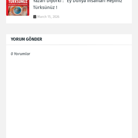
Yazarı Diyorki : “Ey Dünya İnsanları Hepiniz
Türksünüz !
March 15, 2026
YORUM GÖNDER
0 Yorumlar