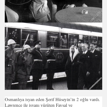
Osmanlıya isyan eden Şerif Hüseyin’in 2 oğlu vardı.
Lawrence ile isyanı yürüten Faysal ve