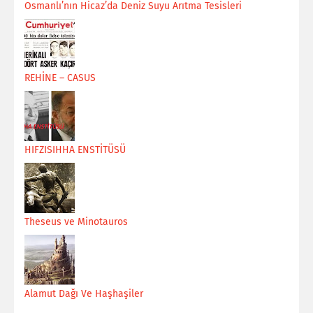
Osmanlı’nın Hicaz’da Deniz Suyu Arıtma Tesisleri
REHİNE – CASUS
HIFZISIHHA ENSTİTÜSÜ
Theseus ve Minotauros
Alamut Dağı Ve Haşhaşiler