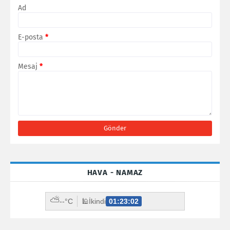
Ad
E-posta
*
Mesaj
*
HAVA - NAMAZ
⛅
--°C
🕌
İkindi
01:23:01