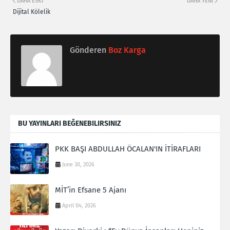
DAHA ESKI
DAHA YENI
Dijital Kölelik
Gönderen
Boz Karga
BU YAYINLARI BEĞENEBILIRSINIZ
PKK BAŞI ABDULLAH ÖCALAN'IN İTİRAFLARI
June 30, 2026
MİT’in Efsane 5 Ajanı
April 04, 2026