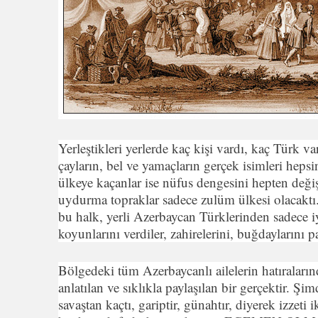
Yerleştikleri yerlerde kaç kişi vardı, kaç Türk va
çayların, bel ve yamaçların gerçek isimleri heps
ülkeye kaçanlar ise nüfus dengesini hepten değiş
uydurma topraklar sadece zulüm ülkesi olacaktı. 
bu halk, yerli Azerbaycan Türklerinden sadece iyi
koyunlarını verdiler, zahirelerini, buğdaylarını pa
Bölgedeki tüm Azerbaycanlı ailelerin hatıralar
anlatılan ve sıklıkla paylaşılan bir gerçektir. Şi
savaştan kaçtı, gariptir, günahtır, diyerek izze