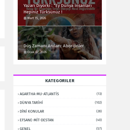
Yazarı Diyorki : “Ey Dünya İnsanları
Hepiniz Türksünüz !
Mart 15, 2026
Düş Zamanı Anıları: Aborijinler
Ocak 07, 2026
KATEGORILER
AGARTHA-MU-ATLANTİS
(13)
DÜNYA TARİHİ
(102)
DİNİ KONULAR
(28)
EFSANE-MİT-DESTAN
(40)
GENEL
(57)