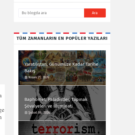
TÜM ZAMANLARIN EN POPÜLER YAZILARI
Yaratılıştan, Günümüze Kadar Tarihe
Bakış
Nisan 21, 2026
a
Baphomet, Paladistler, Tapınak
Şövalyeleri ve İlluminati
ge
Şubat 06, 2026
n