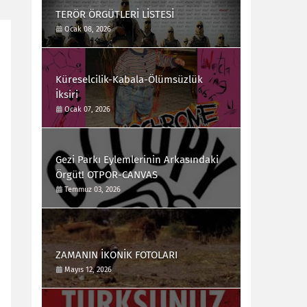
TERÖR ÖRGÜTLERİ LİSTESİ
Ocak 08, 2026
Küreselcilik-Kabala-Ölümsüzlük
İksiri
Ocak 07, 2026
Gezi Parkı Eylemlerinin Arkasındaki
Örgüt! OTPOR-CANVAS
Temmuz 03, 2026
ZAMANIN İKONİK FOTOLARI
Mayıs 12, 2026