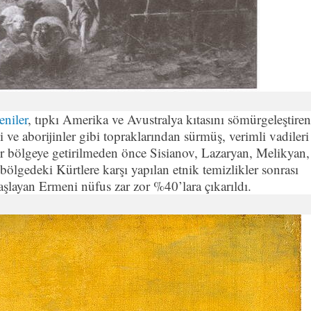
niler
, tıpkı Amerika ve Avustralya kıtasını sömürgeleştiren
i ve aborijinler gibi topraklarından sürmüş, verimli vadileri
er bölgeye getirilmeden önce Sisianov, Lazaryan, Melikyan,
lgedeki Kürtlere karşı yapılan etnik temizlikler sonrası
aşlayan Ermeni nüfus zar zor %40’lara çıkarıldı.