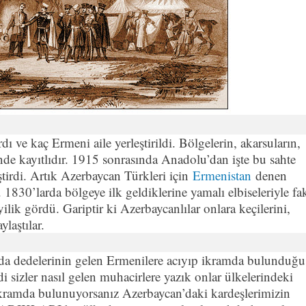
rdı ve kaç Ermeni aile yerleştirildi. Bölgelerin, akarsuların,
inde kayıtlıdır. 1915 sonrasında Anadolu’dan işte bu sahte
tirdi. Artık Azerbaycan Türkleri için
Ermenistan
denen
1830’larda bölgeye ilk geldiklerine yamalı elbiseleriyle fak
lik gördü. Gariptir ki Azerbaycanlılar onlara keçilerini,
ylaştılar.
ında dedelerinin gelen Ermenilere acıyıp ikramda bulunduğu
mdi sizler nasıl gelen muhacirlere yazık onlar ülkelerindeki
ti ikramda bulunuyorsanız Azerbaycan’daki kardeşlerimizin