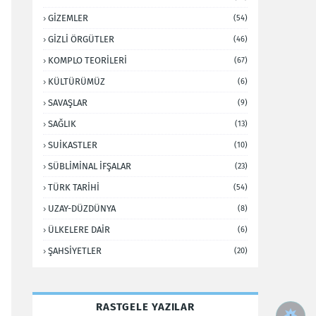
GİZEMLER
(54)
GİZLİ ÖRGÜTLER
(46)
KOMPLO TEORİLERİ
(67)
KÜLTÜRÜMÜZ
(6)
SAVAŞLAR
(9)
SAĞLIK
(13)
SUİKASTLER
(10)
SÜBLİMİNAL İFŞALAR
(23)
TÜRK TARİHİ
(54)
UZAY-DÜZDÜNYA
(8)
ÜLKELERE DAİR
(6)
ŞAHSİYETLER
(20)
RASTGELE YAZILAR