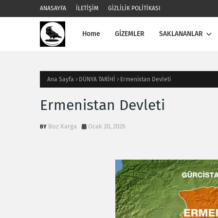
ANASAYFA
İLETİŞİM
GİZLİLİK POLİTİKASI
Home
GİZEMLER
SAKLANANLAR
Ana Sayfa
DÜNYA TARİHİ
Ermenistan Devleti
Ermenistan Devleti
Boz Karga
Ocak 20, 2026