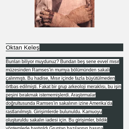
Oktan Keleş
Bunları biliyor muydunuz? Bundan beş sene evvel mısır
müzesinden Ramses'in mumya bölümünden sakalı
çalınmıştı. Bu hadise, Mısır içinde fazla büyütülmeden
örtbas edilmişti. Fakat bir grup arkeoloji meraklısı, bu işin
peşini bırakmak istememişlerdi. Araştırmalar
doğrultusunda Ramses'in sakalının izine Amerika'da
rastlanılmıştı. Girişimlerde bulunuldu. Kamuoyu
oluşturuldu sakalın iadesi için. Bu girişimler, bildik
yöntemlerle bastırıldı.Gruptan bazılarının başına