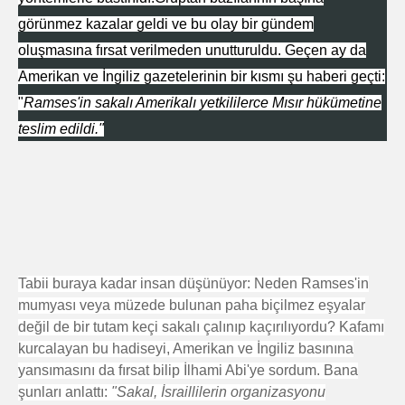
görünmez kazalar geldi ve bu olay bir gündem
oluşmasına fırsat verilmeden unutturuldu. Geçen ay da
Amerikan ve İngiliz gazetelerinin bir kısmı şu haberi geçti:
"
Ramses'in sakalı Amerikalı yetkililerce Mısır hükümetine
teslim edildi."
Tabii buraya kadar insan düşünüyor: Neden Ramses'in
mumyası veya müzede bulunan paha biçilmez eşyalar
değil de bir tutam keçi sakalı çalınıp kaçırılıyordu? Kafamı
kurcalayan bu hadiseyi, Amerikan ve İngiliz basınına
yansımasını da fırsat bilip İlhami Abi'ye sordum. Bana
şunları anlattı:
"Sakal, İsraillilerin organizasyonu