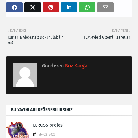
DAHA ESKI
DAHA YENI
Kur'an'a Abdestsiz Dokunulabilir
TBMM'deki Gizemli İşaretler
mi?
Gönderen
Boz Karga
BU YAYINLARI BEĞENEBILIRSINIZ
LCROSS projesi
July 02, 2026