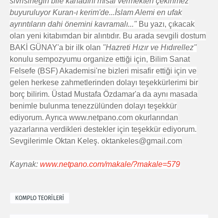
sivrisineğin bile kanadını misal vermekten çekinmez
buyuruluyor Kuran-ı kerim'de...İslam Alemi en ufak
ayrıntıların dahi önemini kavramalı..."
Bu yazı, çıkacak
olan yeni kitabımdan bir alıntıdır. Bu arada sevgili dostum
BAKİ GÜNAY'a bir ilk olan
"Hazreti Hızır ve Hıdırellez"
konulu sempozyumu organize ettiği için, Bilim Sanat
Felsefe (BSF) Akademisi'ne bizleri misafir ettiği için ve
gelen herkese zahmetlerinden dolayı teşekkürlerimi bir
borç bilirim. Üstad Mustafa Özdamar'a da aynı masada
benimle bulunma tenezzülünden dolayı teşekkür
ediyorum. Ayrıca www.netpano.com okurlarından
yazarlarına verdikleri destekler için teşekkür ediyorum.
Sevgilerimle Oktan Keleş. oktankeles@gmail.com
Kaynak:
www.netpano.com/makale/?makale=579
KOMPLO TEORİLERİ