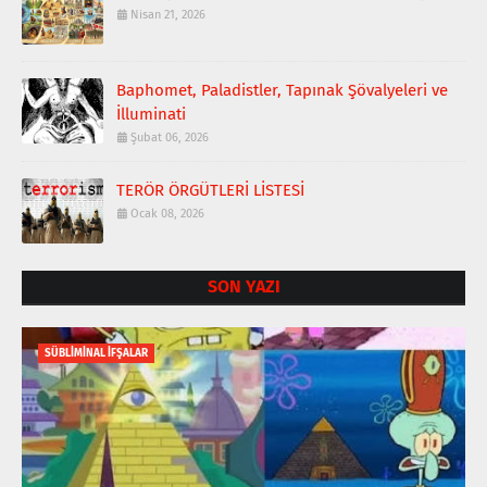
Nisan 21, 2026
Baphomet, Paladistler, Tapınak Şövalyeleri ve
İlluminati
Şubat 06, 2026
TERÖR ÖRGÜTLERİ LİSTESİ
Ocak 08, 2026
SON YAZI
SÜBLİMİNAL İFŞALAR