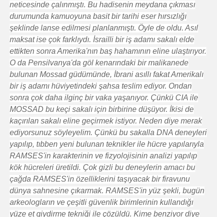
neticesinde çalınmıştı. Bu hadisenin meydana çıkması
durumunda kamuoyuna basit bir tarihi eser hırsızlığı
şeklinde lanse edilmesi planlanmıştı. Öyle de oldu. Asıl
maksat ise çok farklıydı. İsrailli bir iş adamı sakalı elde
ettikten sonra Amerika'nın baş hahamının eline ulaştırıyor.
O da Pensilvanya'da göl kenarındaki bir malikanede
bulunan Mossad güdümünde, İbrani asıllı fakat Amerikalı
bir iş adamı hüviyetindeki şahsa teslim ediyor. Ondan
sonra çok daha ilginç bir vaka yaşanıyor. Çünkü CIA ile
MOSSAD bu keçi sakalı için birbirine düşüyor. İkisi de
kaçırılan sakalı eline geçirmek istiyor. Neden diye merak
ediyorsunuz söyleyelim. Çünkü bu sakalla DNA deneyleri
yapılıp, tıbben yeni bulunan teknikler ile hücre yapılarıyla
RAMSES'in karakterinin ve fizyolojisinin analizi yapılıp
kök hücreleri üretildi. Çok gizli bu deneylerin amacı bu
çağda RAMSES'in özelliklerini taşıyacak bir firavunu
dünya sahnesine çıkarmak. RAMSES'in yüz şekli, bugün
arkeologların ve çeşitli güvenlik birimlerinin kullandığı
yüze et giydirme tekniği ile çözüldü. Kime benziyor diye