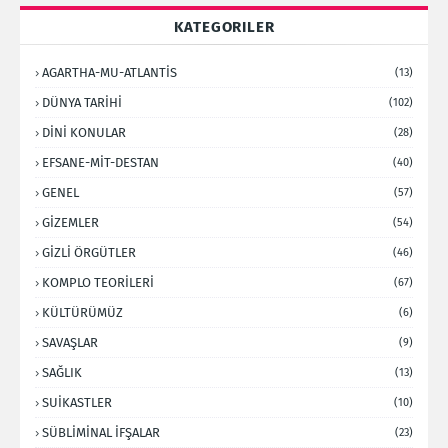
KATEGORILER
AGARTHA-MU-ATLANTİS
(13)
DÜNYA TARİHİ
(102)
DİNİ KONULAR
(28)
EFSANE-MİT-DESTAN
(40)
GENEL
(57)
GİZEMLER
(54)
GİZLİ ÖRGÜTLER
(46)
KOMPLO TEORİLERİ
(67)
KÜLTÜRÜMÜZ
(6)
SAVAŞLAR
(9)
SAĞLIK
(13)
SUİKASTLER
(10)
SÜBLİMİNAL İFŞALAR
(23)