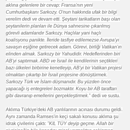
aklına gelenlere bir cevap: Fransa'nın yeni
Cumhurbaşkanı Sarkozy. O'nun hakkında ufak bir bilgi
verelim dedi ve devam etti. Şeytani tarikatların başı olan
şeytanilerin planları ile Dünya sahnesine çıkarılmış
görevli adamlarıdır Sarkozy. Haçlılar yani haçlı
koalisyonu panikte. İleride tasfiye edilemezse Avrupa'yı
savaşın eşiğine getirecek adam. Görevi, birliği Vatikan'ın
elinden almak. Sarkozy bir Yahudidir. Hedeflerinden biri
AB'yi saptırmak. ABD ve İsrail ile kendilerinin seçtikleri
bazı ülkeleri birbirine kenetleyip, AB'yi bir Vatikan projesi
olmaktan çıkartıp bir İsrail projesine dönüştürmek.
Sarkozy Türk ve İslam düşmanıdır. Bu yüzden önce
yapacağı iş entegreleri bozmaktır. Koyu bir AB taraftarı
gibi davranıp emellerini gerçekleştirmek.'
' dedi ve sustu.
Aklıma Türkiye'deki AB yanlılarının acınası durumu geldi.
Aynı zamanda Ramses'in keçi sakalı konusu aklıma şu
idrak çivilerini çaktı:
"KIL TÜY deyip geçme. Allah bir