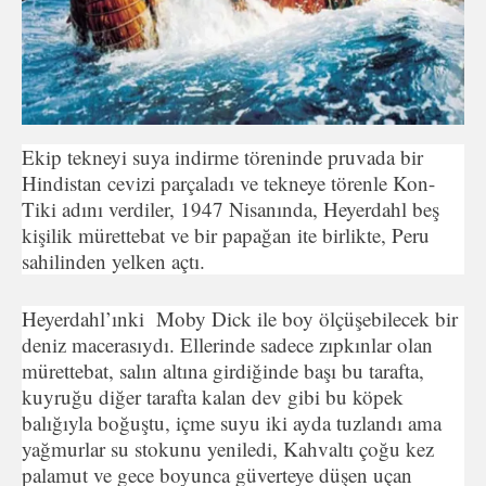
Ekip tekneyi suya indirme töreninde pruvada bir
Hindistan cevizi parçaladı ve tekneye törenle Kon-
Tiki adını verdiler, 1947 Nisanında, Heyerdahl beş
kişilik mürettebat ve bir papağan ite birlikte, Peru
sahilinden yelken açtı.
Heyerdahl’ınki Moby Dick ile boy ölçüşebilecek bir
deniz macerasıydı. Ellerinde sadece zıpkınlar olan
mürettebat, salın altına girdiğinde başı bu tarafta,
kuyruğu diğer tarafta kalan dev gibi bu köpek
balığıyla boğuştu, içme suyu iki ayda tuzlandı ama
yağmurlar su stokunu yeniledi, Kahvaltı çoğu kez
palamut ve gece boyunca güverteye düşen uçan