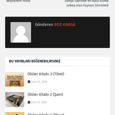
Beytlehem Yıldızı
Dünya üzerinde en fazla ölüme
sebep olan hayvan; Sivrisinek
Gönderen
BOZ KARGA
BU YAYINLARI BEĞENEBILIRSINIZ
Ölüler Kitabı 3 (Tibet)
June 24, 2026
Ölüler Kitabı 2 (Şam)
June 23, 2026