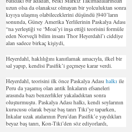
batıdaki bir adadan, belki Markiz Takımadalarından
uzun olsa da olanaksız olmayan bir yolculuktan sonra
kıyıya ulaşmış olabileceklerini düşündü |940’ların
sonunda, Güney Amerika Yerlilerinin Paskalya Adası
“na yerleştiği ve ‘Moai’yi inşa ettiği teorisini formü­le
eden Norveçli bilim insanı Thor Heyerdahl’ı ciddiye
alan sa­dece birkaç kişiydi,
Heyerdahl, haklılığını kanıtlamak amacıyla, ilkel bir
sal ya­pıp, kendisi Pasifik’i geçmeye karar verdi.
Heyerdahl, teorisini ilk önce Paskalya Adası
halkı
ile
Pe­ru da yaşamış olan antik İnkaların efsaneleri
arasında bazı ben­zerlikler yakaladıktan sonra
oluşturmuştu. Paskalya Adası halkı, kendi soylarının
kurucusu olarak beyaz baş tanrı Tiki’ye tapar­ken,
İnkalar uzak atalarının Peru’dan Pasifik’e yaydıkları
beyaz baş tanrı, Kon-Tiki’den söz ediyorlardı,