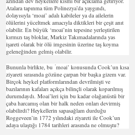
azından dev heykellere kısmi bir açıklama getiriyor.
Atalara tapınma tüm Polinezya’da yay­gındı,
dolayısıyla ‘moai’ adalı kabileler ya da ailelerin
ölülerini yüceltmek amacıyla diktikleri bir çeşit anıt
olabilir. En büyük ‘moai’nin tepesine yerleştirilen
kırmızı taş bloklar, Markiz Ta­kımadalarında yas
işareti olarak bir ölü imgesinin üzerine taş koyma
geleneğinden gelmiş olabilir.
‘
Bununla birlikte, bu
moai’ konusunda Cook’un kısa
ziyare­ti sırasında gözüne çarpan bir başka gizem var.
Birçok heykel platformlarından devrilmişti ve
bazılarının kafaları açıkça bi­linçli olarak koparılmış
durumdaydı. Moai’leri için bu kadar olağanüstü bir
çaba harcamış olan bir halk neden onları devirmiş
olabilirdi? Heykellerin sapasağ­lam durduğu
Roggeveen’in 1772 yılındaki ziyareti ile Cook’un
adaya ulaştığı 1784 tarihleri arasında ne olmuştu?