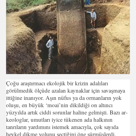
Çoğu araştırmacı ekolojik bir krizin adalıları
görülmedik öl­çüde azalan kaynaklar için savaşmaya
ittiğine inanıyor. Aşın nüfus ya da ormanların yok
oluşu, en büyük ‘moai’nin dikildiği on altıncı
yüzyılda artık ciddi sorunlar haline gelmişti. Bazı ar­
keologlar, umutları iyice tükenen ada halkının
tanrıların yardı­mını istemek amacıyla, çok sayıda
heykel dikme yolunu seçtiği­ni öne sürmüşlerdi.