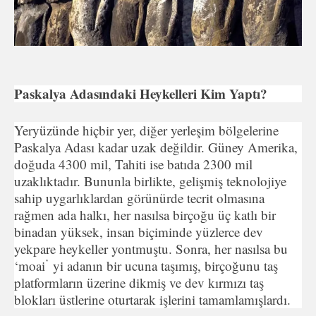
Paskalya Adasındaki Heykelleri Kim Yaptı?
Yeryüzünde hiçbir yer, diğer yerleşim bölgelerine
Paskalya Adası kadar uzak değildir. Güney Amerika,
doğuda 4300 mil, Tahiti ise batıda 2300 mil
uzaklıktadır. Bununla birlikte, geliş­miş teknolojiye
sahip uygarlıklardan görünürde tecrit olmasına
rağmen ada halkı, her nasılsa birçoğu üç katlı bir
binadan yük­sek, insan biçiminde yüzlerce dev
yekpare heykeller yontmuştu. Sonra, her nasılsa bu
‘
‘moai
yi adanın bir ucuna taşımış, birçoğu­nu taş
platformların üzerine dikmiş ve dev kırmızı taş
blokları üstlerine oturtarak işlerini tamamlamışlardı.