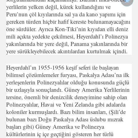
yerlilerin yelken değil, kürek kullandığını ve
Peru’nun çöl kıyılarında sal ya da kano yapımı için
gereken türden hiçbir hafif kereste bulunamayacağı­nı
öne sürdüler. Ayrıca Kon-Tiki’nin kıyıdan elli deniz
mili açıkta yedekte çekilmesi, Heyerdahl’ı Polinezya
yakınlarında bir yere değil, Panama yakınlarında bir
yere sürükleyebilecek akıntılardan kurtulmak içindi.
Heyerdahl’ın 1955-1956 keşif seferi ile başlayan
bilimsel çö­zümlemeler furyası, Paskalya Adası’na ilk
yerleşenlerin Polinezyalılar olduğu konusunda güçlü
bir uzlaşıyla sonuçlandı. Gü­ney Amerika Yerlilerinin
tersine, önemli bir denizcilik deneyi­mine sahip olan
Polinezyalılar, Havai ve Yeni Zelanda gibi ada­larda
koloniler kurmuşlardı. Bazı bilim insanları, (Şili’de
bulunan bazı Doğu Paskalya Adası üslubu mızrak
başları gibi) Güney Amerika ve Polinezya
kültürlerinin iç içe geçtiğini gösteren her türlü