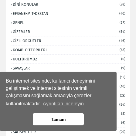
DİNİ KONULAR
(28)
EFSANE-MİT-DESTAN
(40)
GENEL
(57)
GİZEMLER
(54)
GİZLİ ÖRGÜTLER
(46)
KOMPLO TEORİLERİ
(67)
KÜLTÜRÜMÜZ
(6)
SAVAŞLAR
(9)
SAĞLIK
(13)
Bu internet sitesinde, kullanıcı deneyimini
SUİKASTLER
(10)
geliştirmek ve internet sitesinin verimli
çalışmasını sağlamak amacıyla çerezler
SÜBLİMİNAL İFŞALAR
(23)
kullanılmaktadır.
Ayrıntıları inceleyin
TÜRK TARİHİ
(54)
UZAY-DÜZDÜNYA
(8)
Tamam
ÜLKELERE DAİR
(6)
ŞAHSİYETLER
(20)