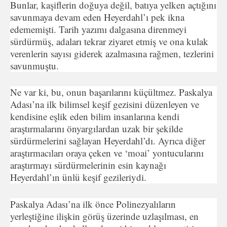
Bunlar, kaşiflerin doğuya değil, batıya yelken açtığını
savun­maya devam eden Heyerdahl’ı pek ikna
edememişti. Tarih yazımı dalgasına direnmeyi
sürdürmüş, adaları tekrar ziyaret etmiş ve ona kulak
verenlerin sayısı giderek azalmasına rağmen, tez­lerini
savunmuştu.
Ne var ki, bu, onun başarılarını küçültmez. Paskalya
Adası’na ilk bilimsel keşif gezisini düzenleyen ve
kendisine eşlik eden bi­lim insanlarına kendi
araştırmalarını önyargılardan uzak bir şe­kilde
sürdürmelerini sağlayan Heyerdahl’dı. Ayrıca diğer
araştır­macıları oraya çeken ve ‘moai’ yontucularını
araştırmayı sürdür­melerinin esin kaynağı
Heyerdahl’ın ünlü keşif gezileriydi.
Paskalya Adası’na ilk önce Polinezyalıların
yerleştiğine iliş­kin görüş üzerinde uzlaşılması, en