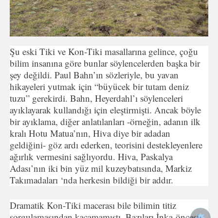
Şu eski Tiki ve Kon-Tiki masallarına gelince, çoğu
bilim in­sanına göre bunlar söylencelerden başka bir
şey değildi. Paul Bahn’ın sözleriyle, bu yavan
hikayeleri yutmak için “büyücek bir tutam deniz
tuzu” gerekirdi. Bahn, Heyerdahl’ı söylenceleri
ayıklayarak kullandığı için eleştirmişti. Ancak böyle
bir ayıkla­ma, diğer anlatılanları -örneğin, adanın ilk
kralı Hotu Matua’nın, Hiva diye bir adadan
geldiğini- göz ardı ederken, teorisini destekleyenlere
ağırlık vermesini sağlıyordu. Hiva, Paskal­ya
Adası’nın iki bin yüz mil kuzeybatısında, Markiz
Takımada­ları ‘nda herkesin bildiği bir addır.
Dramatik Kon-Tiki macerası bile bilimin titiz
sorgulamasın­dan kaçamamıştı. Bazıları İnka-öncesi