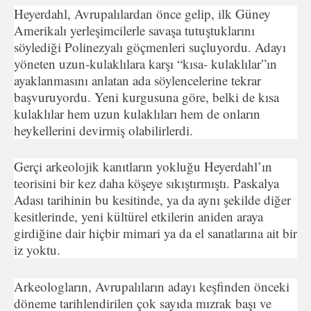
Heyerdahl, Avrupalılardan önce gelip, ilk Güney
Amerikalı yerleşimcilerle savaşa tutuştuklarını
söylediği Polinezyalı göç­menleri suçluyordu. Adayı
yöneten uzun-kulaklılara karşı “kısa- kulaklılar”ın
ayaklanmasını anlatan ada söylencelerine tekrar
başvuruyordu. Yeni kurgusuna göre, belki de kısa
kulaklılar hem uzun kulaklıları hem de onların
heykellerini devirmiş ola­bilirlerdi.
Gerçi arkeolojik kanıtların yokluğu Heyerdahl’ın
teorisini bir kez daha köşeye sıkıştırmıştı. Paskalya
Adası tarihinin bu kesitinde, ya da aynı şekilde diğer
kesitlerinde, yeni kültürel et­kilerin aniden araya
girdiğine dair hiçbir mimari ya da el sanat­larına ait bir
iz yoktu.
Arkeologların, Avrupalıların adayı keşfinden önceki
döneme tarihlendirilen çok sayıda mızrak başı ve