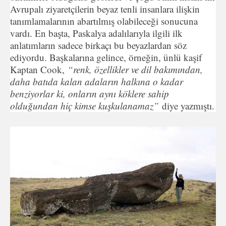
Avrupalı ziyaretçilerin beyaz tenli in­sanlara ilişkin
tanımlamalarının abartılmış olabileceği sonucuna
vardı. En başta, Paskalya adalılarıyla ilgili ilk
anlatımların sade­ce birkaçı bu beyazlardan söz
ediyordu. Başkalarına gelince, ör­neğin, ünlü kaşif
Kaptan Cook,
“renk, özellikler ve dil bakımın­dan,
daha batıda kalan adaların halkına o kadar
benziyorlar ki, onların aynı köklere sahip
olduğundan hiç kimse kuşkulanamaz”
diye yazmıştı.