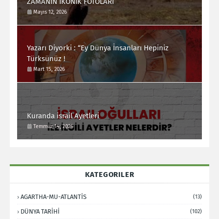
ZAMANIN İKONİK FOTOLARI
Mayıs 12, 2026
Yazarı Diyorki : “Ey Dünya İnsanları Hepiniz
Türksünüz !
Mart 15, 2026
Kuranda israil Ayetleri
Temmuz 14, 2026
KATEGORILER
AGARTHA-MU-ATLANTİS
(13)
DÜNYA TARİHİ
(102)