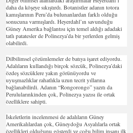
Diğer bilimsel alanlardaki araştırmalar Heyerdahl’ı
daha da köşeye sıkıştırdı. Botanistler adanın totora
kamışlarının Peru’da bulunanlardan farklı olduğu
sonucuna varmışlardı. Heyerdahl’ın savunduğu
Güney Amerika bağlantısı için temel aldığı adadaki
tatlı patatesler de Polinezya’da bir yerlerden gelmiş
olabilirdi.
Dilbilimsel çözümlemeler de batıya işaret ediyordu.
Adalıla­rın kullandığı birçok sözcük, Polinezya’daki
özdeş sözcüklere yakın görünüyordu ve
uyuşmazlıklar rahatlıkla uzun tecrit yılla­rına
bağlanabilirdi. Adanın “Rongorongo” yazıtı da
Perulularınkinden çok, Polinezya yazısı ile ortak
özelliklere sahipti.
İskeletlerin incelenmesi de adalıların Güney
Amerikalılardan çok, Güneydoğu Asyalılarla ortak
özellikleri olduğunu gösterdi ve çoğu bilim insanı ilk