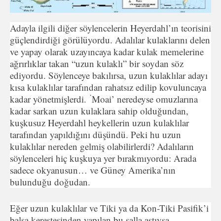
Adayla ilgili diğer söylencelerin Heyerdahl’ın teorisini
güç­lendirdiği görülüyordu. Adalılar kulaklarını delen
ve yapay ola­rak uzayıncaya kadar kulak memelerine
ağrırlıklar takan “uzun kulaklı” bir soydan söz
ediyordu. Söylenceye bakılırsa, uzun ku­laklılar adayı
kısa kulaklılar tarafından rahatsız edilip kovuluncaya
‘
kadar yönetmişlerdi.
Moai’ neredeyse omuzlarına
kadar sarkan uzun kulaklara sahip olduğundan,
kuşkusuz Heyerdahl heykellerin uzun kulaklılar
tarafından yapıldığını düşündü. Peki hu uzun
kulaklılar nereden gelmiş olabilirlerdi? Adalıların
söylenceleri hiç kuşkuya yer bırakmıyordu: Arada
sadece okya­nusun… ve Güney Amerika’nın
bulunduğu doğudan.
Eğer uzun kulaklılar ve Tiki ya da Kon-Tiki Pasifik’i
balsa kerestesinden yapılan bu salla aştıysa,