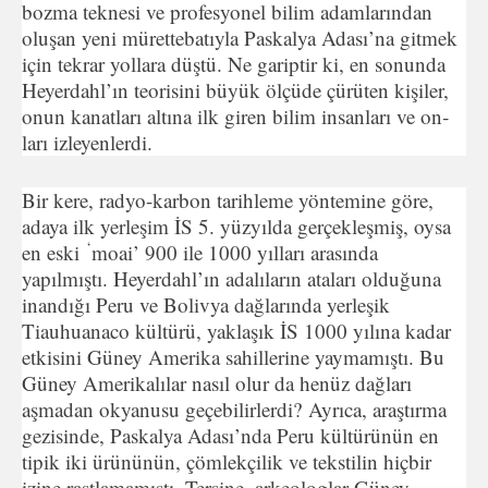
bozma tek­nesi ve profesyonel bilim adamlarından
oluşan yeni müretteba­tıyla Paskalya Adası’na gitmek
için tekrar yollara düştü. Ne ga­riptir ki, en sonunda
Heyerdahl’ın teorisini büyük ölçüde çürü­ten kişiler,
onun kanatları altına ilk giren bilim insanları ve on­
ları izleyenlerdi.
Bir kere, radyo-karbon tarihleme yöntemine göre,
adaya ilk yerleşim İS 5. yüzyılda gerçekleşmiş, oysa
‘
en eski
moai’ 900 ile 1000 yılları arasında
yapılmıştı. Heyerdahl’ın adalıların ata­ları olduğuna
inandığı Peru ve Bolivya dağlarında yerleşik
Tiauhuanaco kültürü, yaklaşık İS 1000 yılına kadar
etkisini Güney Amerika sahillerine yaymamıştı. Bu
Güney Amerikalılar nasıl olur da henüz dağları
aşmadan okyanusu geçebilirlerdi? Ayrıca, araştırma
gezisinde, Paskalya Adası’nda Peru kültü­rünün en
tipik iki ürününün, çömlekçilik ve tekstilin hiçbir
izine rastlamamıştı. Tersine, arkeologlar Güney