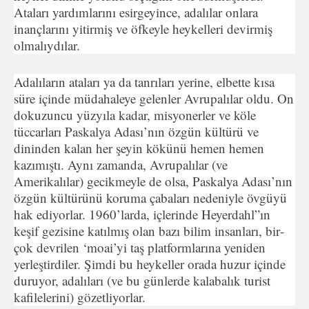
Ataları yardımlarını esirgeyince, adalılar on­lara
inançlarını yitirmiş ve öfkeyle heykelleri devirmiş
olmalıydılar.
Adalıların ataları ya da tanrıları yerine, elbette kısa
süre için­de müdahaleye gelenler Avrupalılar oldu. On
dokuzuncu yüzyı­la kadar, misyonerler ve köle
tüccarları Paskalya Adası’nın özgün kültürü ve
dininden kalan her şeyin kökünü hemen hemen
kazımıştı. Aynı zamanda, Avrupalılar (ve
Amerikalılar) gecik­meyle de olsa, Paskalya Adası’nın
özgün kültürünü koruma ça­baları nedeniyle övgüyü
hak ediyorlar. 1960’larda, içlerinde Heyerdahl”ın
keşif gezisine katılmış olan bazı bilim insanları, bir­
çok devrilen ‘moai’yi taş platformlarına yeniden
yerleştirdiler. Şimdi bu heykeller orada huzur içinde
duruyor, adalıları (ve bu günlerde kalabalık turist
kafilelerini) gözetliyorlar.