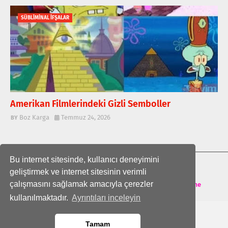
SÜBLİMİNAL İFŞALAR
Amerikan Filmlerindeki Gizli Semboller
Boz Karga
Temmuz 24, 2026
Bu internet sitesinde, kullanıcı deneyimini
ANA SAYFA
geliştirmek ve internet sitesinin verimli
çalışmasını sağlamak amacıyla çerezler
Crafted with
by
TemplatesYard
| Distributed by
Theme
kullanılmaktadır.
Ayrıntıları inceleyin
Tamam