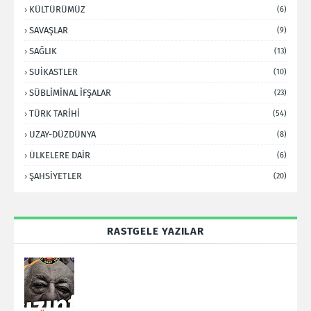
KÜLTÜRÜMÜZ
(6)
SAVAŞLAR
(9)
SAĞLIK
(13)
SUİKASTLER
(10)
SÜBLİMİNAL İFŞALAR
(23)
TÜRK TARİHİ
(54)
UZAY-DÜZDÜNYA
(8)
ÜLKELERE DAİR
(6)
ŞAHSİYETLER
(20)
RASTGELE YAZILAR