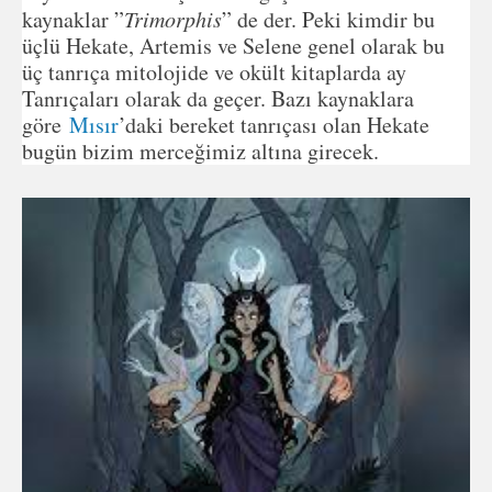
kaynaklar ”
Trimorphis
” de der. Peki kimdir bu
üçlü Hekate, Artemis ve Selene genel olarak bu
üç tanrıça mitolojide ve okült kitaplarda ay
Tanrıçaları olarak da geçer. Bazı kaynaklara
göre
Mısır
’daki bereket tanrıçası olan Hekate
bugün bizim merceğimiz altına girecek.