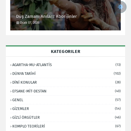
Düş Zamanı Anıları: Aborijinler
Ocak 07, 2026
KATEGORILER
AGARTHA-MU-ATLANTİS
(13)
DÜNYA TARİHİ
(102)
DİNİ KONULAR
(28)
EFSANE-MİT-DESTAN
(40)
GENEL
(57)
GİZEMLER
(54)
GİZLİ ÖRGÜTLER
(46)
KOMPLO TEORİLERİ
(67)