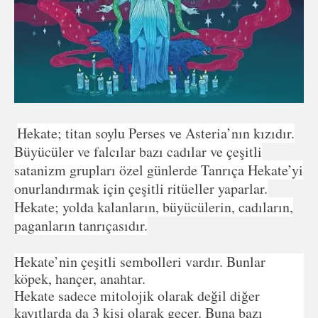
Hekate; titan soylu Perses ve Asteria’nın kızıdır.
Büyücüler ve falcılar bazı cadılar ve çeşitli
satanizm grupları özel günlerde Tanrıça Hekate’yi
onurlandırmak için çeşitli ritüeller yaparlar.
Hekate; yolda kalanların, büyücülerin, cadıların,
paganların tanrıçasıdır.
Hekate’nin çeşitli sembolleri vardır. Bunlar
köpek, hançer, anahtar.
Hekate sadece mitolojik olarak değil diğer
kayıtlarda da 3 kişi olarak geçer. Buna bazı