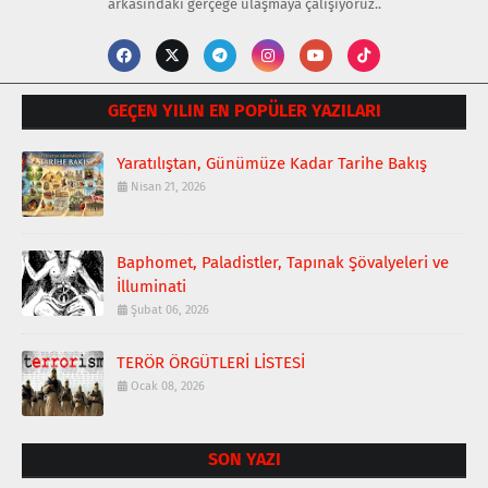
arkasındaki gerçeğe ulaşmaya çalışıyoruz..
GEÇEN YILIN EN POPÜLER YAZILARI
Yaratılıştan, Günümüze Kadar Tarihe Bakış
Nisan 21, 2026
Baphomet, Paladistler, Tapınak Şövalyeleri ve
İlluminati
Şubat 06, 2026
TERÖR ÖRGÜTLERİ LİSTESİ
Ocak 08, 2026
SON YAZI