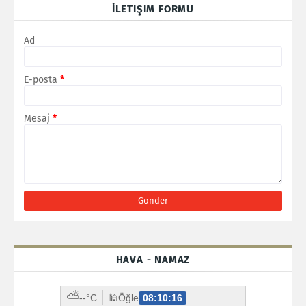
İLETIŞIM FORMU
Ad
E-posta
*
Mesaj
*
HAVA - NAMAZ
⛅
--°C
🕌
Öğle
08:10:15