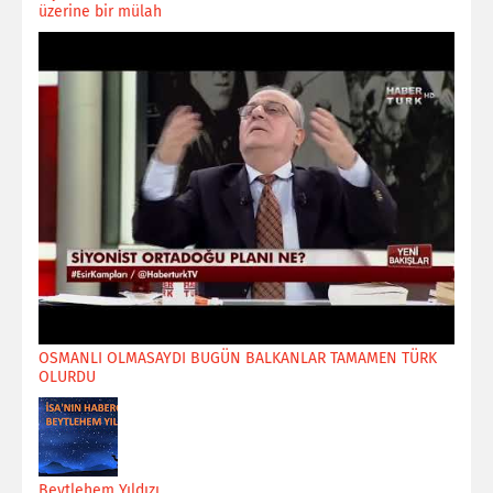
üzerine bir mülah
OSMANLI OLMASAYDI BUGÜN BALKANLAR TAMAMEN TÜRK
OLURDU
Beytlehem Yıldızı