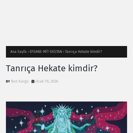
Ana Sayfa
EFSANE-MİT-DESTAN
Tanrıça Hekate kimdir?
Tanrıça Hekate kimdir?
Boz Karga
Ocak 19, 2026