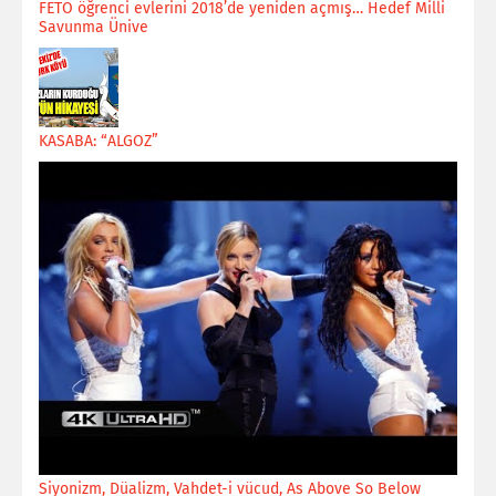
FETÖ öğrenci evlerini 2018’de yeniden açmış… Hedef Milli
Savunma Ünive
KASABA: “ALGOZ”
Siyonizm, Düalizm, Vahdet-i vücud, As Above So Below