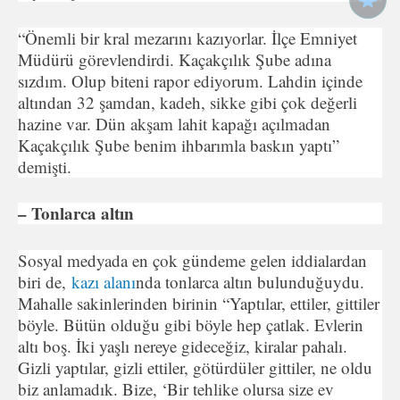
“Önemli bir kral mezarını kazıyorlar. İlçe Emniyet
Müdürü görevlendirdi. Kaçakçılık Şube adına
sızdım. Olup biteni rapor ediyorum. Lahdin içinde
altından 32 şamdan, kadeh, sikke gibi çok değerli
hazine var. Dün akşam lahit kapağı açılmadan
Kaçakçılık Şube benim ihbarımla baskın yaptı”
demişti.
– Tonlarca altın
Sosyal medyada en çok gündeme gelen iddialardan
biri de,
kazı alanı
nda tonlarca altın bulunduğuydu.
Mahalle sakinlerinden birinin “Yaptılar, ettiler, gittiler
böyle. Bütün olduğu gibi böyle hep çatlak. Evlerin
altı boş. İki yaşlı nereye gideceğiz, kiralar pahalı.
Gizli yaptılar, gizli ettiler, götürdüler gittiler, ne oldu
biz anlamadık. Bize, ‘Bir tehlike olursa size ev