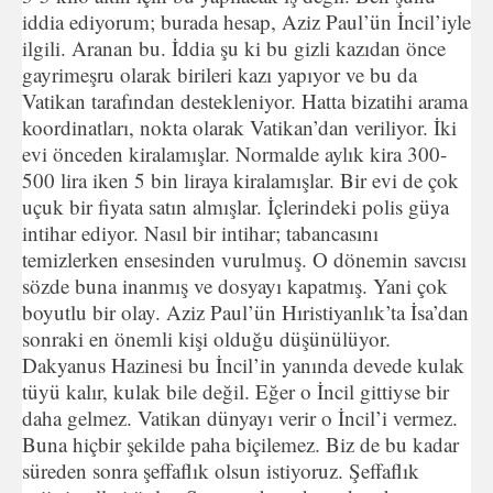
iddia ediyorum; burada hesap, Aziz Paul’ün İncil’iyle
ilgili. Aranan bu. İddia şu ki bu gizli kazıdan önce
gayrimeşru olarak birileri kazı yapıyor ve bu da
Vatikan tarafından destekleniyor. Hatta bizatihi arama
koordinatları, nokta olarak Vatikan’dan veriliyor. İki
evi önceden kiralamışlar. Normalde aylık kira 300-
500 lira iken 5 bin liraya kiralamışlar. Bir evi de çok
uçuk bir fiyata satın almışlar. İçlerindeki polis güya
intihar ediyor. Nasıl bir intihar; tabancasını
temizlerken ensesinden vurulmuş. O dönemin savcısı
sözde buna inanmış ve dosyayı kapatmış. Yani çok
boyutlu bir olay. Aziz Paul’ün Hıristiyanlık’ta İsa’dan
sonraki en önemli kişi olduğu düşünülüyor.
Dakyanus Hazinesi bu İncil’in yanında devede kulak
tüyü kalır, kulak bile değil. Eğer o İncil gittiyse bir
daha gelmez. Vatikan dünyayı verir o İncil’i vermez.
Buna hiçbir şekilde paha biçilemez. Biz de bu kadar
süreden sonra şeffaflık olsun istiyoruz. Şeffaflık