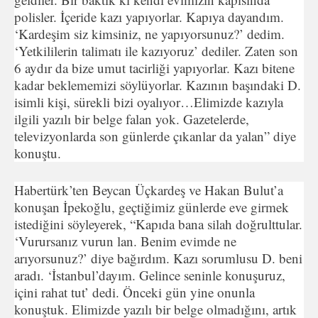
polisler. İçeride kazı yapıyorlar. Kapıya dayandım.
‘Kardeşim siz kimsiniz, ne yapıyorsunuz?’ dedim.
‘Yetkililerin talimatı ile kazıyoruz’ dediler. Zaten son
6 aydır da bize umut tacirliği yapıyorlar. Kazı bitene
kadar beklememizi söylüyorlar. Kazının başındaki D.
isimli kişi, sürekli bizi oyalıyor…Elimizde kazıyla
ilgili yazılı bir belge falan yok. Gazetelerde,
televizyonlarda son günlerde çıkanlar da yalan” diye
konuştu.
Habertürk’ten Beycan Üçkardeş ve Hakan Bulut’a
konuşan İpekoğlu, geçtiğimiz günlerde eve girmek
istediğini söyleyerek, “Kapıda bana silah doğrulttular.
‘Vurursanız vurun lan. Benim evimde ne
arıyorsunuz?’ diye bağırdım. Kazı sorumlusu D. beni
aradı. ‘İstanbul’dayım. Gelince seninle konuşuruz,
içini rahat tut’ dedi. Önceki gün yine onunla
konuştuk. Elimizde yazılı bir belge olmadığını, artık