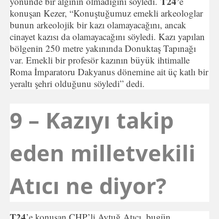
T24’
yönünde bir algının olmadığını söyledi.
e
konuşan Kezer, “Konuştuğumuz emekli arkeologlar
bunun arkeolojik bir kazı olamayacağını, ancak
cinayet kazısı da olamayacağını söyledi. Kazı yapılan
bölgenin 250 metre yakınında Donuktaş Tapınağı
var. Emekli bir profesör kazının büyük ihtimalle
Roma İmparatoru Dakyanus dönemine ait üç katlı bir
yeraltı şehri olduğunu söyledi” dedi.
9 – Kazıyı takip
eden milletvekili
Atıcı ne diyor?
T24
’e konuşan CHP’li Aytuğ Atıcı, bugün