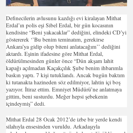
Definecilerin avlusunu kazdığı evi kiralayan Mithat
Erdal’ın polis eşi Sibel Erdal, bir gün kocasının
kendisine “Beni yakacaklar” dediğini, elindeki CD’yi
göstererek ‘’Bu benim teminatım, gerekirse
Ankara’ya gidip olup biteni anlatacağım’’ dediğini
aktardı. Eşinin ifadesine göre Mithat Erdal,
öldürülmesinden günler önce “Dün akşam lahit
kapağı açılmadan Kaçakçılık Şube benim ihbarımla
baskın yaptı. 7 kişi tutuklandı. Ancak bugün baktım
ki tutanakta hazineden söz edilmiyor, lahtin içi boş
yazıyor. İtiraz ettim. Emniyet Müdürü’ne anlatmaya
gittim, beni susturdu. Meğer hepsi şebekenin
içindeymiş” dedi.
Mithat Erdal 28 Ocak 2012’de izbe bir yerde kendi
silahıyla ensesinden vuruldu. Arkadaşıyla