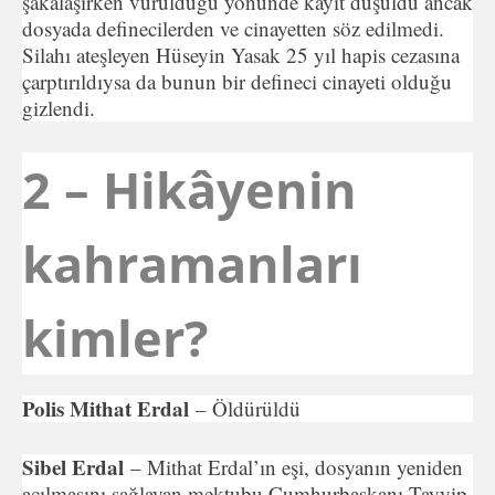
şakalaşırken vurulduğu yönünde kayıt düşüldü ancak
dosyada definecilerden ve cinayetten söz edilmedi.
Silahı ateşleyen Hüseyin Yasak 25 yıl hapis cezasına
çarptırıldıysa da bunun bir defineci cinayeti olduğu
gizlendi.
2 – Hikâyenin
kahramanları
kimler?
Polis Mithat Erdal
– Öldürüldü
Sibel Erdal
– Mithat Erdal’ın eşi, dosyanın yeniden
açılmasını sağlayan mektubu Cumhurbaşkanı Tayyip