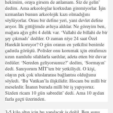
hekimim, oraya girsem de anlamam. Siz de gelin’
dedim. Ama arkeologlar korkudan giremiyorlar. İşin
uzmanları bunun arkeolojik kazı olmadığını
söylüyorlar. Orası bir define yeri, yani devlet define
arıyor. İlk gittiğimde avluya aldılar. Ne göreyim ben,
mağara ağzı gibi 4 delik var. ‘Vallahi de billahi de bir
şey çıkmadı’ dediler. O zaman niye 24 saat Özel
Harekât koruyor? O gün oranın en yetkilisi benimle
çadırda görüştü. Polisler onu korumak için etrafımızı
uzun namlulu silahlarla sardılar, adeta etten bir duvar
ördüler. ‘Nereden geliyorsunuz?’ dedim, ‘Sormayın’
dedi. Sanıyorum MİT’ten bir yetkiliydi. O kişi,
olayın pek çok uluslararası bağlantısı olduğunu
söyledi. ‘Bu Vatikan’la ilişkilidir. Hocam bu milli bir
meseledir. İnanın burada milli bir iş yapıyoruz.
Sizden ricam 10 gün sabredin’ dedi. Ama 10 aydan
fazla geçti üzerinden.
3-5 kilo altın için bu yapılacak iş değil. Ben şunu