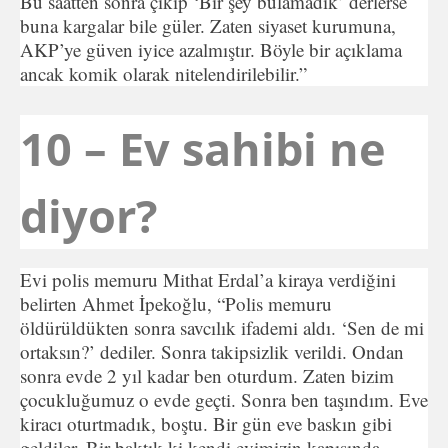
Bu saatten sonra çıkıp ‘Bir şey bulamadık’ derlerse
buna kargalar bile güler. Zaten siyaset kurumuna,
AKP’ye güven iyice azalmıştır. Böyle bir açıklama
ancak komik olarak nitelendirilebilir.”
10 – Ev sahibi ne
diyor?
Evi polis memuru Mithat Erdal’a kiraya verdiğini
belirten Ahmet İpekoğlu, “Polis memuru
öldürüldükten sonra savcılık ifademi aldı. ‘Sen de mi
ortaksın?’ dediler. Sonra takipsizlik verildi. Ondan
sonra evde 2 yıl kadar ben oturdum. Zaten bizim
çocukluğumuz o evde geçti. Sonra ben taşındım. Eve
kiracı oturtmadık, boştu. Bir gün eve baskın gibi
geldiler. Bir baktık ki kendi evimizin kapısında