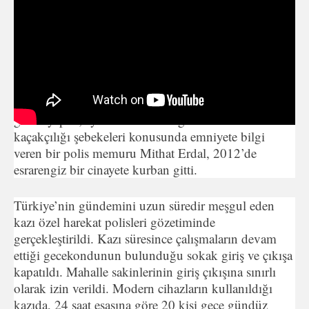
Gizemli kazının hikâyesi 2012’de işlenen bir polis
cinayetine kadar uzanıyor. Tarihi M.Ö. 2000’lere
kadar dayanan Tarsus’ta yapılan kazıyla ilgili olarak
Aziz Paul’un İncil’inden, İmparator Dakyanus’un
yeraltı şehrine kadar birçok söylenti
dolaşıyor.Mersin’in Tarsus ilçesinde trafik şubede
görev yapan, aynı zamanda bölgedeki define
kaçakçılığı şebekeleri konusunda emniyete bilgi
veren bir polis memuru Mithat Erdal, 2012’de
esrarengiz bir cinayete kurban gitti.
Türkiye’nin gündemini uzun süredir meşgul eden
kazı özel harekat polisleri gözetiminde
gerçekleştirildi. Kazı süresince çalışmaların devam
ettiği gecekondunun bulunduğu sokak giriş ve çıkışa
kapatıldı. Mahalle sakinlerinin giriş çıkışına sınırlı
olarak izin verildi. Modern cihazların kullanıldığı
kazıda, 24 saat esasına göre 20 kişi gece gündüz