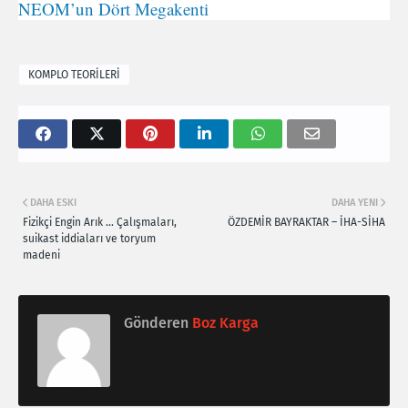
NEOM’un Dört Megakenti
KOMPLO TEORİLERİ
DAHA ESKI
DAHA YENI
Fizikçi Engin Arık … Çalışmaları,
ÖZDEMİR BAYRAKTAR – İHA-SİHA
suikast iddiaları ve toryum
madeni
Gönderen
Boz Karga