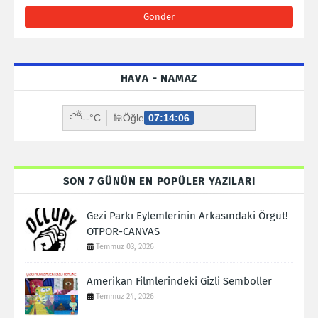
HAVA - NAMAZ
⛅
--°C
🕌
Öğle
07:14:04
SON 7 GÜNÜN EN POPÜLER YAZILARI
Gezi Parkı Eylemlerinin Arkasındaki Örgüt!
OTPOR-CANVAS
Temmuz 03, 2026
Amerikan Filmlerindeki Gizli Semboller
Temmuz 24, 2026