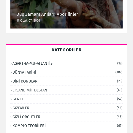
Düş Zamanı Anıları: Aborijinler
Ocak 07, 2026
KATEGORILER
AGARTHA-MU-ATLANTİS
(13)
DÜNYA TARİHİ
(102)
DİNİ KONULAR
(28)
EFSANE-MİT-DESTAN
(40)
GENEL
(57)
GİZEMLER
(54)
GİZLİ ÖRGÜTLER
(46)
KOMPLO TEORİLERİ
(67)