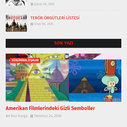
Şubat 06, 2026
TERÖR ÖRGÜTLERİ LİSTESİ
Ocak 08, 2026
SON YAZI
SÜBLİMİNAL İFŞALAR
Amerikan Filmlerindeki Gizli Semboller
Boz Karga
Temmuz 24, 2026