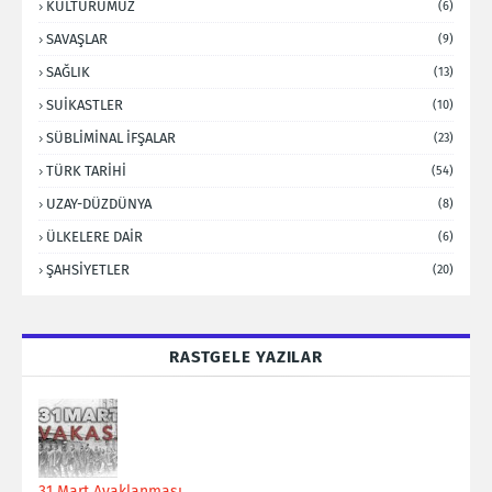
KÜLTÜRÜMÜZ
(6)
SAVAŞLAR
(9)
SAĞLIK
(13)
SUİKASTLER
(10)
SÜBLİMİNAL İFŞALAR
(23)
TÜRK TARİHİ
(54)
UZAY-DÜZDÜNYA
(8)
ÜLKELERE DAİR
(6)
ŞAHSİYETLER
(20)
RASTGELE YAZILAR
31 Mart Ayaklanması