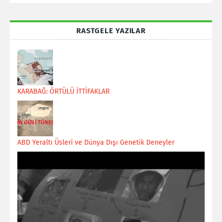
RASTGELE YAZILAR
KARABAĞ: ÖRTÜLÜ İTTİFAKLAR
ABD Yeraltı Üsleri ve Dünya Dışı Genetik Deneyler