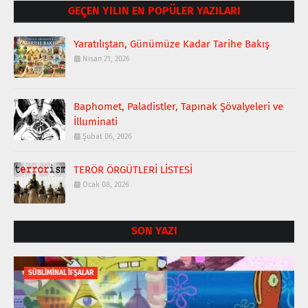
GEÇEN YILIN EN POPÜLER YAZILARI
Yaratılıştan, Günümüze Kadar Tarihe Bakış
Nisan 21, 2026
Baphomet, Paladistler, Tapınak Şövalyeleri ve
İlluminati
Şubat 06, 2026
TERÖR ÖRGÜTLERİ LİSTESİ
Ocak 08, 2026
SON YAZI
SÜBLİMİNAL İFŞALAR