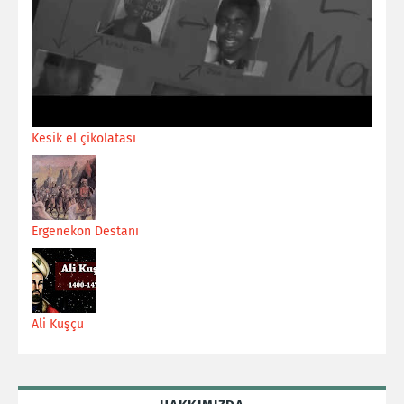
Kesik el çikolatası
Ergenekon Destanı
Ali Kuşçu