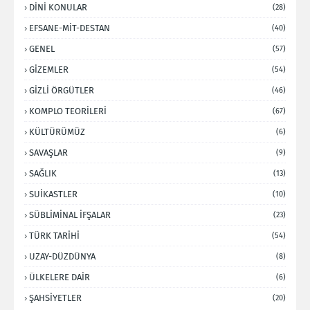
DİNİ KONULAR
(28)
EFSANE-MİT-DESTAN
(40)
GENEL
(57)
GİZEMLER
(54)
GİZLİ ÖRGÜTLER
(46)
KOMPLO TEORİLERİ
(67)
KÜLTÜRÜMÜZ
(6)
SAVAŞLAR
(9)
SAĞLIK
(13)
SUİKASTLER
(10)
SÜBLİMİNAL İFŞALAR
(23)
TÜRK TARİHİ
(54)
UZAY-DÜZDÜNYA
(8)
ÜLKELERE DAİR
(6)
ŞAHSİYETLER
(20)