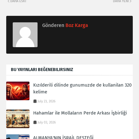
DAHA ESKI
DAHA YENI
Gönderen
Boz Karga
BU YAYINLARI BEĞENEBILIRSINIZ
Kızılderili dilinde gunumuzde de kullanilan 320
kelime
July 23, 2026
Hahamlar ile Mollaların Perde Arkası İşbirliği
July 03, 2026
ALMANYA'NIN İSRAİL DESTEĞİ