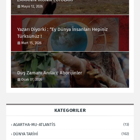
Mayıs 12, 2026
Yazarı Diyorki : “Ey Dünya İnsanları Hepiniz
Türksünüz !
Mart 15, 2026
Düş Zamanı Anıları: Aborijinler
Ocak 07, 2026
KATEGORILER
AGARTHA-MU-ATLANTİS
(13)
DÜNYA TARİHİ
(102)