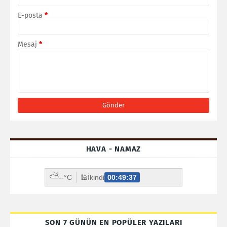
E-posta
*
Mesaj
*
HAVA - NAMAZ
⛅
--°C
🕌
İkindi
00:49:35
SON 7 GÜNÜN EN POPÜLER YAZILARI