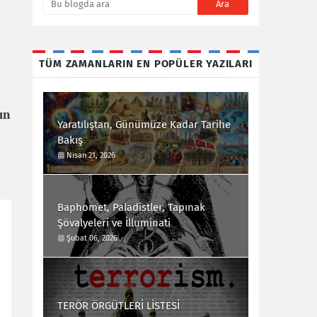
TÜM ZAMANLARIN EN POPÜLER YAZILARI
ın
Yaratılıştan, Günümüze Kadar Tarihe
Bakış
Nisan 21, 2026
Baphomet, Paladistler, Tapınak
Şövalyeleri ve İlluminati
Şubat 06, 2026
TERÖR ÖRGÜTLERİ LİSTESİ