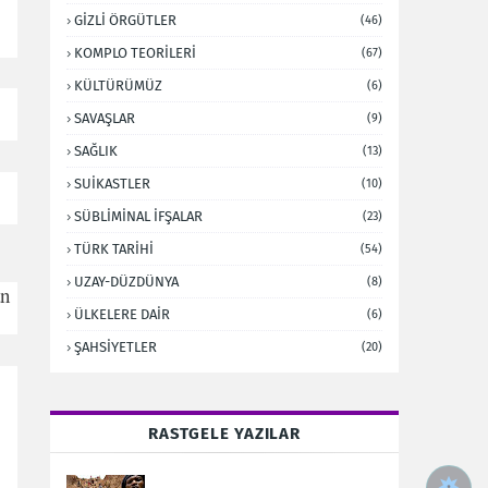
GİZLİ ÖRGÜTLER
(46)
KOMPLO TEORİLERİ
(67)
KÜLTÜRÜMÜZ
(6)
SAVAŞLAR
(9)
SAĞLIK
(13)
SUİKASTLER
(10)
SÜBLİMİNAL İFŞALAR
(23)
TÜRK TARİHİ
(54)
UZAY-DÜZDÜNYA
(8)
an
ÜLKELERE DAİR
(6)
ŞAHSİYETLER
(20)
RASTGELE YAZILAR