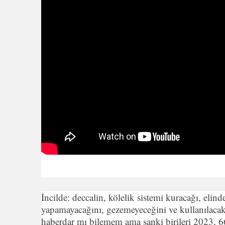
İncilde: deccalin, kölelik sistemi kuracağı, elind
yapamayacağını, gezemeyeceğini ve kullanılac
haberdar mı bilemem ama sanki birileri 2023, 66