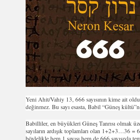
Yeni Ahit/Vahiy 13, 666 sayısının kime ait oldu
değinmez. Bu sayı esasta, Babil “Güneş kültü”ne 
Babilliler, en büyükleri Güneş Tanrısı olmak üze
sayıların ardışık toplamları olan 1+2+3…36 = 66
böylelikle hem 1 sayısı hem de 666 sayısıyla tems