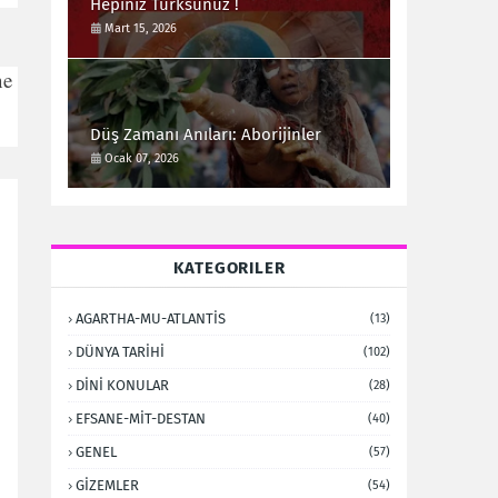
Hepiniz Türksünüz !
Mart 15, 2026
ne
Düş Zamanı Anıları: Aborijinler
Ocak 07, 2026
KATEGORILER
AGARTHA-MU-ATLANTİS
(13)
DÜNYA TARİHİ
(102)
DİNİ KONULAR
(28)
EFSANE-MİT-DESTAN
(40)
GENEL
(57)
GİZEMLER
(54)