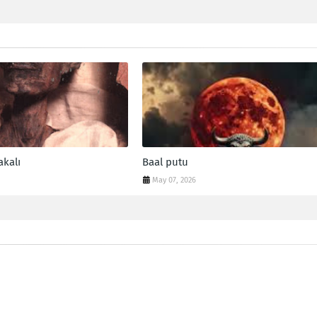
akalı
Baal putu
May 07, 2026