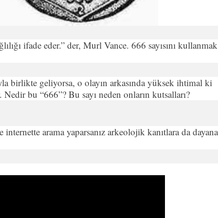
lılığı ifade eder.” der, Murl Vance. 666 sayısını kullanmak
la birlikte geliyorsa, o olayın arkasında yüksek ihtimal ki
r. Nedir bu “666”? Bu sayı neden onların kutsalları?
le internette arama yaparsanız arkeolojik kanıtlara da dayan