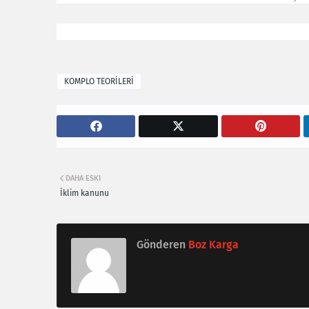
KOMPLO TEORİLERİ
DAHA ESKI
İklim kanunu
Gönderen
Boz Karga