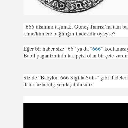
“666 tılsımını taşımak, Güneş Tanrısı’na tam bağ
kime/kimlere bağlılığın ifadesidir öyleyse?
Eğer bir haber size “66” ya da “
666
” kodlamasıy
Babil paganizminin takipçisi olan bir çete vardı
Siz de “Babylon 666 Sigilla Solis” gibi ifadeler
daha fazla bilgiye ulaşabilirsiniz.