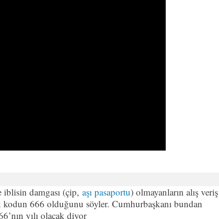
e iblisin damgası (çip,
aşı pasaportu
) olmayanların alış veriş
ak kodun 666 olduğunu söyler. Cumhurbaşkanı bundan
6’nın yılı olacak diyor