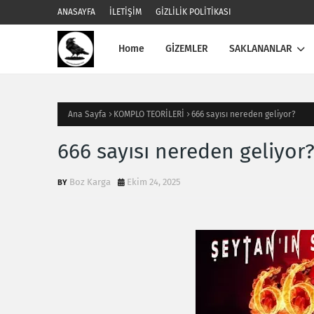
ANASAYFA
İLETİŞİM
GİZLİLİK POLİTİKASI
Home
GİZEMLER
SAKLANANLAR
Ana Sayfa
KOMPLO TEORİLERİ
666 sayısı nereden geliyor?
666 sayısı nereden geliyor
Boz Karga
Ekim 24, 2025