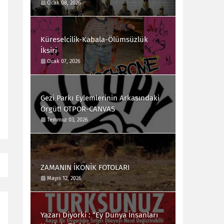
Ocak 08, 2026
Küreselcilik-Kabala-Ölümsüzlük
İksiri
Ocak 07, 2026
Gezi Parkı Eylemlerinin Arkasındaki
Örgüt! OTPOR-CANVAS
Temmuz 03, 2026
ZAMANIN İKONİK FOTOLARI
Mayıs 12, 2026
Yazarı Diyorki : “Ey Dünya İnsanları