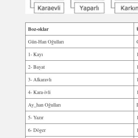
Boz-oklar
Gün-Han Oğulları
1- Kayı
2- Bayat
3- Alkaravlı
4- Kara-ivli
Ay_han Oğulları
5- Yazır
6- Döger