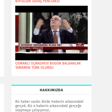
BİYOLOJİK SAVAŞ PENCERESİ
OSMANLI OLMASAYDI BUGÜN BALKANLAR
TAMAMEN TÜRK OLURDU
HAKKIMIZDA
Bir haber vardır. Birde Haberin arkasındaki
gerçek. Biz o haberin arkasındaki gerçeğe
ulaşmaya çalışıyoruz..