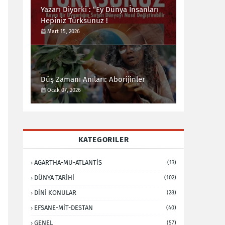
Yazarı Diyorki : “Ey Dünya İnsanları
Hepiniz Türksünüz !
Mart 15, 2026
Düş Zamanı Anıları: Aborijinler
Ocak 07, 2026
KATEGORILER
AGARTHA-MU-ATLANTİS
(13)
DÜNYA TARİHİ
(102)
DİNİ KONULAR
(28)
EFSANE-MİT-DESTAN
(40)
GENEL
(57)