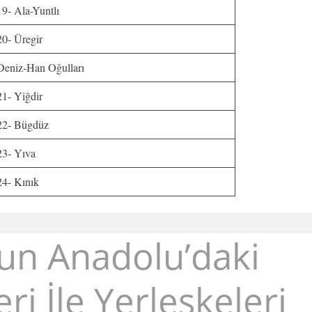
19- Ala-Yuntlı
20- Üregir
Deniz-Han Oğulları
21- Yiğdir
22- Bügdüz
23- Yıva
24- Kınık
un Anadolu’daki
i İle Yerleşkeleri