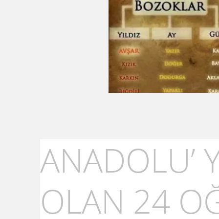
ANADOLU’ Y
OLAN 24 O