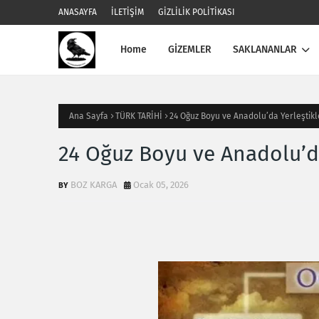
ANASAYFA
İLETİŞİM
GİZLİLİK POLİTİKASI
Home
GİZEMLER
SAKLANANLAR
Ana Sayfa
TÜRK TARİHİ
24 Oğuz Boyu ve Anadolu’da Yerleştikl
24 Oğuz Boyu ve Anadolu’da
BOZ KARGA
Ocak 05, 2026