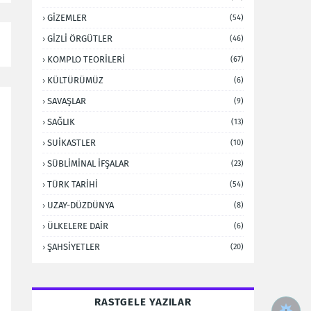
GİZEMLER
(54)
GİZLİ ÖRGÜTLER
(46)
KOMPLO TEORİLERİ
(67)
KÜLTÜRÜMÜZ
(6)
SAVAŞLAR
(9)
SAĞLIK
(13)
SUİKASTLER
(10)
SÜBLİMİNAL İFŞALAR
(23)
TÜRK TARİHİ
(54)
UZAY-DÜZDÜNYA
(8)
ÜLKELERE DAİR
(6)
ŞAHSİYETLER
(20)
RASTGELE YAZILAR