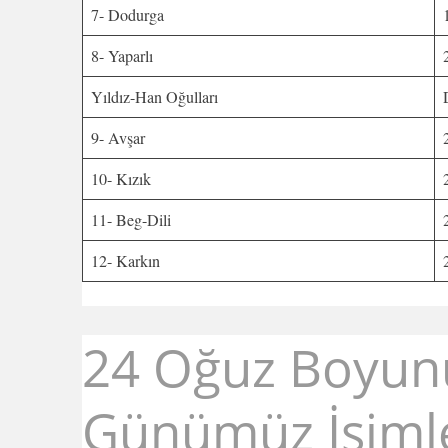
7- Dodurga
8- Yaparlı
Yıldız-Han Oğulları
9- Avşar
10- Kızık
11- Beg-Dili
12- Karkın
24 Oğuz Boyun
Günümüz İsimler