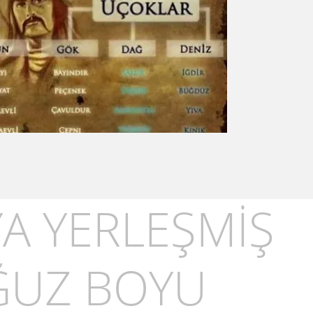
A YERLEŞMİŞ
ĞUZ BOYU