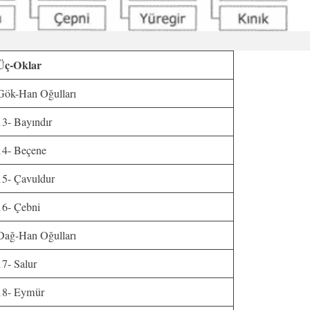
Üç-Oklar
Gök-Han Oğulları
13- Bayındır
14- Beçene
15- Çavuldur
16- Çebni
Dağ-Han Oğulları
17- Salur
18- Eymür