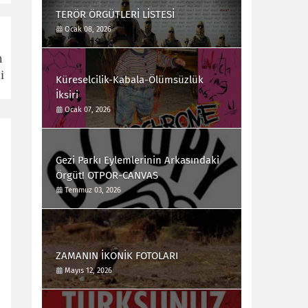
TERÖR ÖRGÜTLERİ LİSTESİ
Ocak 08, 2026
n
i
Küreselcilik-Kabala-Ölümsüzlük
İksiri
Ocak 07, 2026
Gezi Parkı Eylemlerinin Arkasındaki
Örgüt! OTPOR-CANVAS
Temmuz 03, 2026
ZAMANIN İKONİK FOTOLARI
Mayıs 12, 2026