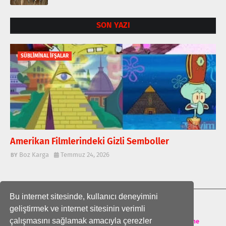
SON YAZI
SÜBLİMİNAL İFŞALAR
Amerikan Filmlerindeki Gizli Semboller
Boz Karga
Temmuz 24, 2026
Bu internet sitesinde, kullanıcı deneyimini
ANA SAYFA
geliştirmek ve internet sitesinin verimli
çalışmasını sağlamak amacıyla çerezler
Crafted with
by
TemplatesYard
| Distributed by
Theme