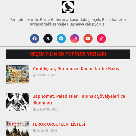
Bir haber vardır. Birde Haberin arkasındaki gerçek. Biz o haberin
arkasındaki gerçeğe ulaşmaya çalışıyoruz..
GEÇEN YILIN EN POPÜLER YAZILARI
Yaratılıştan, Günümüze Kadar Tarihe Bakış
Nisan 21, 2026
Baphomet, Paladistler, Tapınak Şövalyeleri ve
İlluminati
Şubat 06, 2026
TERÖR ÖRGÜTLERİ LİSTESİ
Ocak 08, 2026