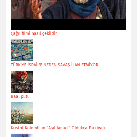
Çağrı filmi nasıl çekildi?
TÜRKİYE İSRAİL'E NEDEN SAVAŞ İLAN ETMİYOR
Baal putu
Kristof Kolomb’un “Asıl Amacı” Oldukça Farklıydı