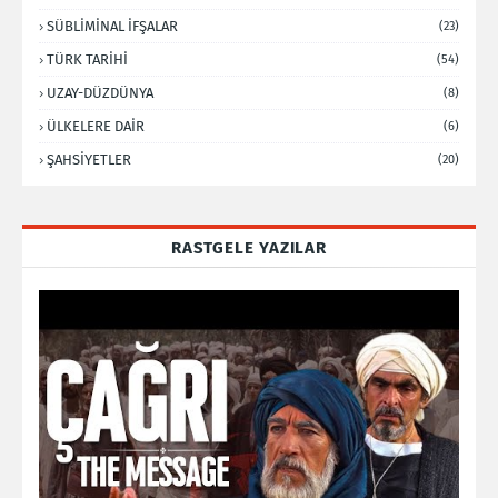
SÜBLİMİNAL İFŞALAR
(23)
TÜRK TARİHİ
(54)
UZAY-DÜZDÜNYA
(8)
ÜLKELERE DAİR
(6)
ŞAHSİYETLER
(20)
RASTGELE YAZILAR