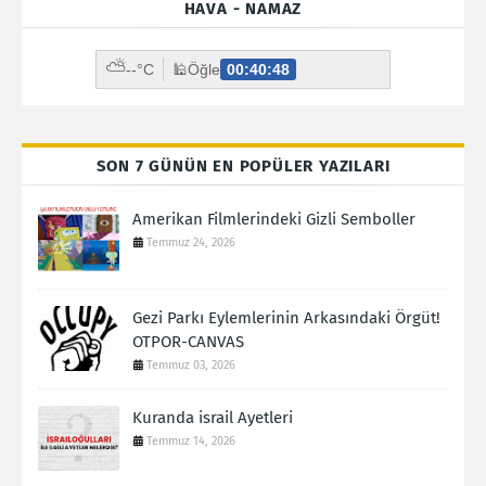
HAVA - NAMAZ
⛅
--°C
🕌
Öğle
00:40:47
SON 7 GÜNÜN EN POPÜLER YAZILARI
Amerikan Filmlerindeki Gizli Semboller
Temmuz 24, 2026
Gezi Parkı Eylemlerinin Arkasındaki Örgüt!
OTPOR-CANVAS
Temmuz 03, 2026
Kuranda israil Ayetleri
Temmuz 14, 2026