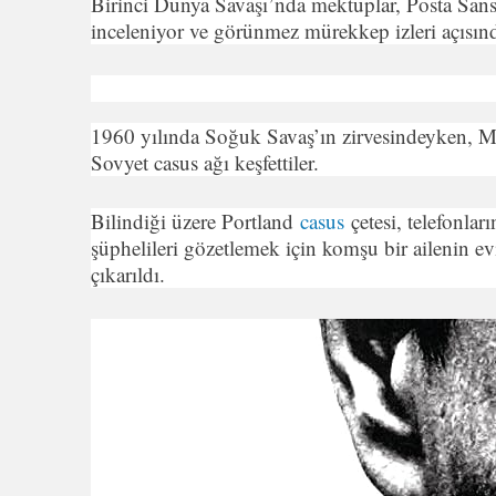
Birinci Dünya Savaşı’nda mektuplar, Posta Sansü
inceleniyor ve görünmez mürekkep izleri açısınd
1960 yılında Soğuk Savaş’ın zirvesindeyken, MI5
Sovyet casus ağı keşfettiler.
Bilindiği üzere Portland
casus
çetesi, telefonlar
şüphelileri gözetlemek için komşu bir ailenin e
çıkarıldı.