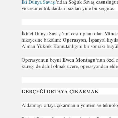
casus
İki Dünya Savaşı
’ndan Soğuk Savaş
luğun
ve cesur entrikalardan bazıları yine bu sergide..
Mince
İkinci Dünya Savaşı’nın cesur planı olan
Operasyon
hikayesine bakalım:
, İspanyol kıyıla
Alman Yüksek Komutanlığını bir sonraki büyük M
Ewen Montagu
Operasyonun beyni
‘nun özel e
küreği de dahil olmak üzere, operasyondan elde e
GERÇEĞİ ORTAYA ÇIKARMAK
Aldatmayı ortaya çıkarmanın yöntem ve teknoloji