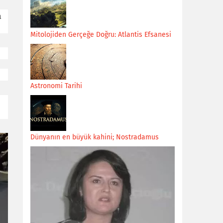
a
Mitolojiden Gerçeğe Doğru: Atlantis Efsanesi
Astronomi Tarihi
Dünyanın en büyük kahini; Nostradamus