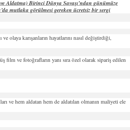
ar ve Aldatma) Birinci Dünya Savaşı’ndan günümüze
a mutlaka görülmesi gereken ücretsiz bir sergi
ve olaya karışanların hayatlarını nasıl değiştirdiği,
ş film ve fotoğrafların yanı sıra özel olarak sipariş edilen
ları ve hem aldatan hem de aldatılan olmanın maliyeti ele