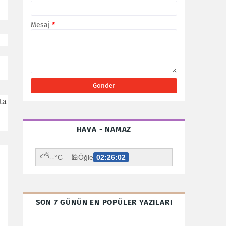
Mesaj
*
ta
HAVA - NAMAZ
⛅
--°C
🕌
Öğle
02:26:00
SON 7 GÜNÜN EN POPÜLER YAZILARI