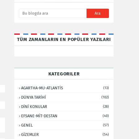
TÜM ZAMANLARIN EN POPÜLER YAZILARI
KATEGORILER
AGARTHA-MU-ATLANTİS
(13)
DÜNYA TARİHİ
(102)
DİNİ KONULAR
(28)
EFSANE-MİT-DESTAN
(40)
GENEL
(57)
GİZEMLER
(54)