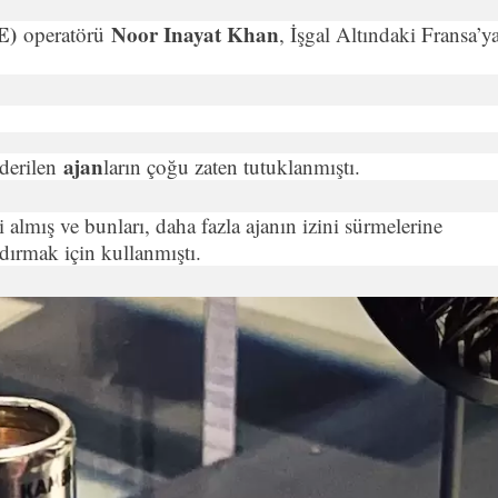
OE)
Noor Inayat Khan
operatörü
, İşgal Altındaki Fransa’y
ajan
nderilen
ların çoğu zaten tutuklanmıştı.
i almış ve bunları, daha fazla ajanın izini sürmelerine
ırmak için kullanmıştı.