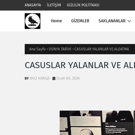
ANASAYFA
İLETİŞİM
GİZLİLİK POLİTİKASI
Home
GİZEMLER
SAKLANANLAR
Ana Sayfa
DÜNYA TARİHİ
CASUSLAR YALANLAR VE ALDATMA
CASUSLAR YALANLAR VE A
BOZ KARGA
Ocak 09, 2026