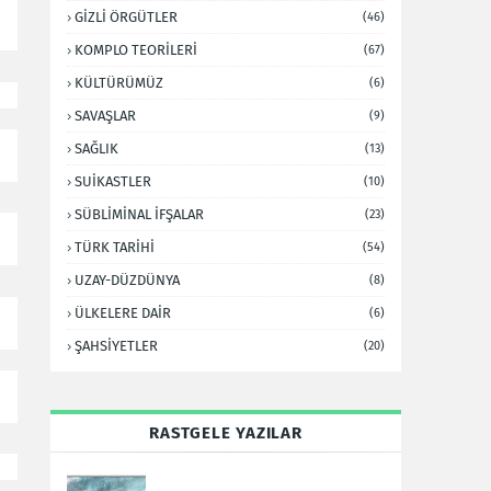
GİZLİ ÖRGÜTLER
(46)
KOMPLO TEORİLERİ
(67)
KÜLTÜRÜMÜZ
(6)
SAVAŞLAR
(9)
SAĞLIK
(13)
SUİKASTLER
(10)
SÜBLİMİNAL İFŞALAR
(23)
TÜRK TARİHİ
(54)
UZAY-DÜZDÜNYA
(8)
ÜLKELERE DAİR
(6)
ŞAHSİYETLER
(20)
RASTGELE YAZILAR