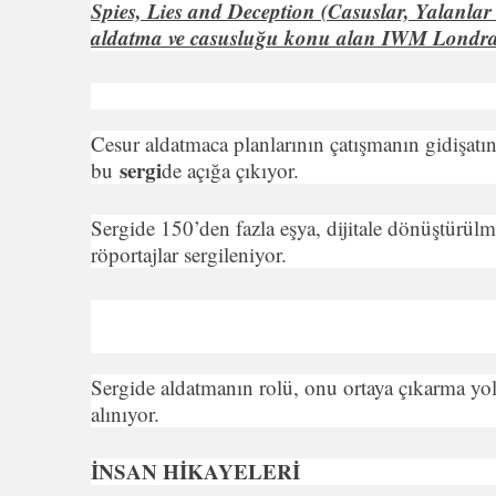
Spies, Lies and Deception (Casuslar, Yalanl
aldatma ve casusluğu konu alan IWM Londra’d
Cesur aldatmaca planlarının çatışmanın gidişatını 
sergi
bu
de açığa çıkıyor.
Sergide 150’den fazla eşya, dijitale dönüştürülmü
röportajlar sergileniyor.
Sergide aldatmanın rolü, onu ortaya çıkarma yol
alınıyor.
İNSAN HİKAYELERİ