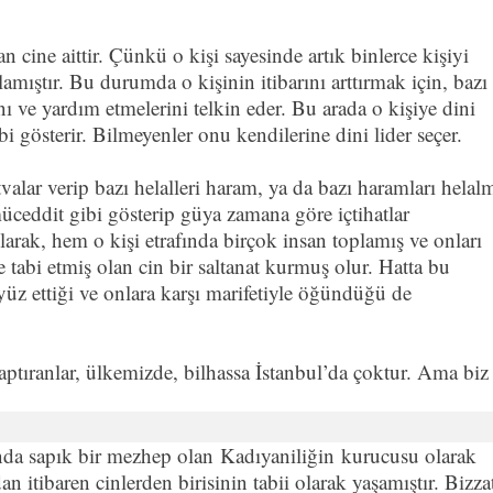
 cine aittir. Çünkü o kişi sayesinde artık binlerce kişiyi
amıştır. Bu durumda o kişinin itibarını arttırmak için, bazı
ı ve yardım etmelerini telkin eder. Bu arada o kişiye dini
bi gösterir. Bilmeyenler onu kendilerine dini lider seçer.
valar verip bazı helalleri haram, ya da bazı haramları helal
müceddit gibi gösterip güya zamana göre içtihatlar
arak, hem o kişi etrafında birçok insan toplamış ve onları
tabi etmiş olan cin bir saltanat kurmuş olur. Hatta bu
ayüz ettiği ve onlara karşı marifetiyle öğündüğü de
saptıranlar, ülkemizde, bilhassa İstanbul’da çoktur. Ama biz
ında sapık bir mezhep olan Kadıyaniliğin kurucusu olarak
n itibaren cinlerden birisinin tabii olarak yaşamıştır. Bizza