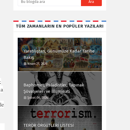
TÜM ZAMANLARIN EN POPÜLER YAZILARI
Yaratılıştan, Günümüze Kadar Tarihe
Bakış
Nisan 21, 2026
k
Baphomet, Paladistler, Tapınak
na
Şövalyeleri ve İlluminati
Şubat 06, 2026
le
TERÖR ÖRGÜTLERİ LİSTESİ