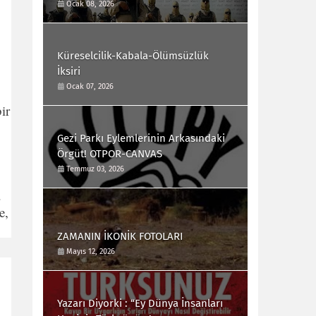
Ocak 08, 2026
Küreselcilik-Kabala-Ölümsüzlük
İksiri
Ocak 07, 2026
ir
Gezi Parkı Eylemlerinin Arkasındaki
Örgüt! OTPOR-CANVAS
Temmuz 03, 2026
.
e,
ZAMANIN İKONİK FOTOLARI
Mayıs 12, 2026
Yazarı Diyorki : “Ey Dünya İnsanları