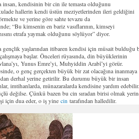
insan, kendisinin bir cin ile temasta olduğunu
ade hallerin kendi üstün meziyetlerinden ileri geldiğini
rmekte ve yerine göre sahte tevazu da
nde; “Bu kimsenin en bariz vasıflarının, kimseyi
sını etrafa yaymak olduğunu söylüyor” diyor.
 gençlik yaşlarından itibaren kendisi için müsait bulduğu b
çalışmaya başlar. Önceleri rüyasında, din büyüklerinin
evlana’yı, Yunus Emre’yi, Muhyiddin Arabî’yi görür.
cesinde, o genç gerçekten büyük bir zat olacağına inanmaya
fından derhal yerine getirilir. Bu durumu büyük bir insan
mlar, imtihanlarda, münazaralarda kendisine yardım edebilir
çlü değilse. Çünkü bazen bu cin sıradan birisi olmak yerin
işi için dua eder, o iş yine
cin
tarafından halledilir.