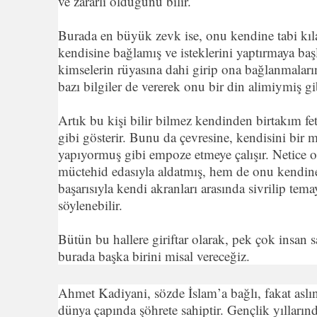
ve zararlı olduğunu bilir.
Burada en büyük zevk ise, onu kendine tabi kılan
kendisine bağlamış ve isteklerini yaptırmaya başl
kimselerin rüyasına dahi girip ona bağlanmaların
bazı bilgiler de vererek onu bir din alimiymiş gi
Artık bu kişi bilir bilmez kendinden birtakım fet
gibi gösterir. Bunu da çevresine, kendisini bir 
yapıyormuş gibi empoze etmeye çalışır. Netice ol
müctehid edasıyla aldatmış, hem de onu kendine 
başarısıyla kendi akranları arasında sivrilip tem
söylenebilir.
Bütün bu hallere giriftar olarak, pek çok insan 
burada başka birini misal vereceğiz.
Ahmet Kadiyani, sözde İslam’a bağlı, fakat asl
dünya çapında şöhrete sahiptir. Gençlik yıllarında