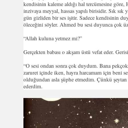
kendisinin kaleme aldığı hal tercümesine göre,
inzivaya meyyal, hassas yapılı birisidir. Sık sık
gün gizliden bir ses işitir. Sadece kendisinin d
öleceğini söyler. Ahmed bu sesi duyunca çok üz
“Allah kuluna yetmez mi?”
Gerçekten babası o akşam üstü vefat eder. Geris
“O sesi ondan sonra çok duydum. Bana pekçok şe
zaruret içinde iken, hayra harcamam için beni s
olduğundan asla şüphe etmedim. Çünkü şeytan ben
ederdim.