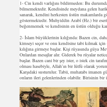
1- Cin kendi varlığını bildirmeden: Bu durumda 
bilmemektedir. Kendisinde meydana gelen harikul
sanarak, kendini herkesten üstün makamlarda gö
göstermektedir. Muhyiddin Arabî (Hz.) bir eseri
beğenmemek ve kendisinin en üstün olduğu kanı
2- İslam büyüklerinin kılığında: Bazen cin, daha
kimseyi seçer ve onu kendisine tabi kılmak için 
kılığına girmeye başlar. Kişi rüyasında güya M
Onlardan mesajlar alır. Giderek bu rüyalar neti
başlar. Bazen cani bir şey ister, o istek cin tara
olması hasebiyle, Allah’ın bir lütfü olarak yoru
Karşıdaki susturulur. Tabii, muhatabı imanen gü
onların ileri gelenlerinden olabilir. Birisinin bir 