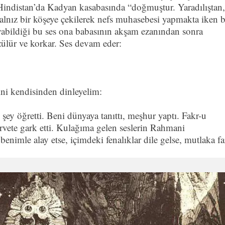
 Hindistan’da Kadyan kasabasında “doğmuştur. Yaradılıştan,
 yalnız bir köşeye çekilerek nefs muhasebesi yapmakta iken b
uyabildiği bu ses ona babasının akşam ezanından sonra
ülür ve korkar. Ses devam eder:
ini kendisinden dinleyelim:
y öğretti. Beni dünyaya tanıttı, meşhur yaptı. Fakr-u
ervete gark etti. Kulağıma gelen seslerin Rahmani
imle alay etse, içimdeki fenalıklar dile gelse, mutlaka fa