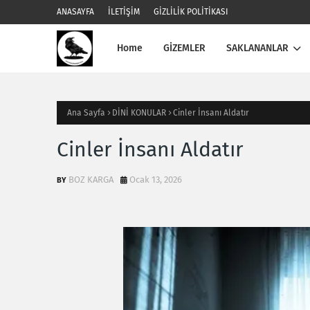
ANASAYFA
İLETİŞİM
GİZLİLİK POLİTİKASI
Home
GİZEMLER
SAKLANANLAR
Ana Sayfa
DİNİ KONULAR
Cinler İnsanı Aldatır
Cinler İnsanı Aldatır
BOZ KARGA
Ocak 13, 2026