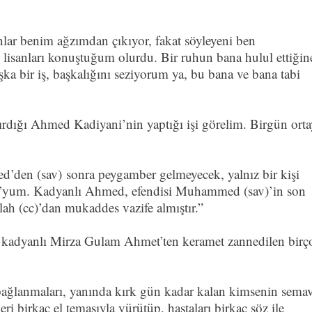
nlar benim ağzımdan çıkıyor, fakat söyleyeni ben
isanları konuştuğum olurdu. Bir ruhun bana hulul ettiğin
a bir iş, başkalığını seziyorum ya, bu bana ve bana tabi
tırdığı Ahmed Kadiyani’nin yaptığı işi görelim. Birgün orta
den (sav) sonra peygamber gelmeyecek, yalnız bir kişi
en O’yum. Kadyanlı Ahmed, efendisi Muhammed (sav)’in son
ah (cc)’dan mukaddes vazife almıştır.”
le kadyanlı Mirza Gulam Ahmet’ten keramet zannedilen birç
 bağlanmaları, yanında kırk gün kadar kalan kimsenin sema
eri birkaç el temasıyla yürütüp, hastaları birkaç söz ile