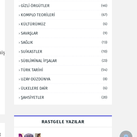
GİZLİ ÖRGÜTLER
(46)
KOMPLO TEORİLERİ
(67)
KÜLTÜRÜMÜZ
(6)
SAVAŞLAR
(9)
SAĞLIK
(13)
miş
SUİKASTLER
(10)
SÜBLİMİNAL İFŞALAR
(23)
TÜRK TARİHİ
(54)
UZAY-DÜZDÜNYA
(8)
ÜLKELERE DAİR
(6)
ŞAHSİYETLER
(20)
RASTGELE YAZILAR
t