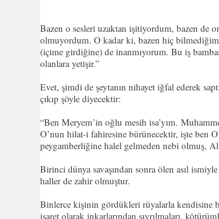
Bazen o sesleri uzaktan işitiyordum, bazen de o
olmuyordum. O kadar ki, bazen hiç bilmediğim l
(içime girdiğine) de inanmıyorum. Bu iş bambaşk
olanlara yetişir.”
Evet, şimdi de şeytanın nihayet iğfal ederek sap
çıkıp şöyle diyecektir:
“Ben Meryem’in oğlu mesih isa’yım. Muhammed’
O’nun hilat-i fahiresine bürünecektir, işte b
peygamberliğine halel gelmeden nebi olmuş, All
Birinci dünya savaşından sonra ölen asıl ismiy
haller de zahir olmuştur.
Binlerce kişinin gördükleri rüyalarla kendisine
işaret olarak inkarlarından sıyrılmaları, kötürüml