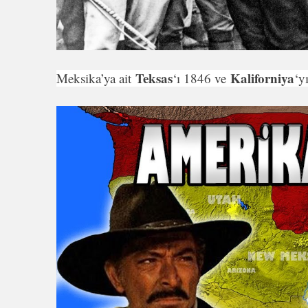
Teksas
Kaliforniya
Meksika’ya ait
‘ı 1846 ve
‘y