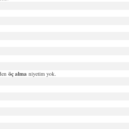
öç alma
­den
niyetim yok.