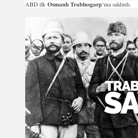
Osmanlı Trab­lusgarp
ABD ilk
‘ına saldırdı.