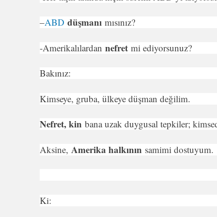
düşmanı
–
ABD
mısınız?
nef­ret
-Amerikalılardan
mi ediyorsunuz?
Bakınız:
Kimseye, gruba, ülkeye düşman değilim.
Nefret, kin
bana uzak duygusal tepkiler; kimse
Amerika halkı­nın
Aksine,
samimi dostuyum.
Ki: