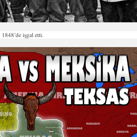
ı 1848’de işgal etti.