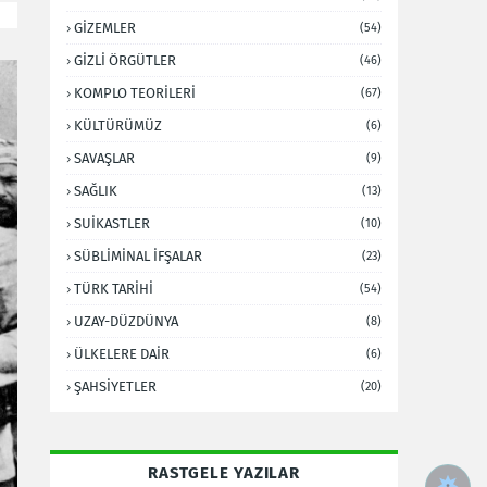
GİZEMLER
(54)
GİZLİ ÖRGÜTLER
(46)
KOMPLO TEORİLERİ
(67)
KÜLTÜRÜMÜZ
(6)
SAVAŞLAR
(9)
SAĞLIK
(13)
SUİKASTLER
(10)
SÜBLİMİNAL İFŞALAR
(23)
TÜRK TARİHİ
(54)
UZAY-DÜZDÜNYA
(8)
ÜLKELERE DAİR
(6)
ŞAHSİYETLER
(20)
RASTGELE YAZILAR