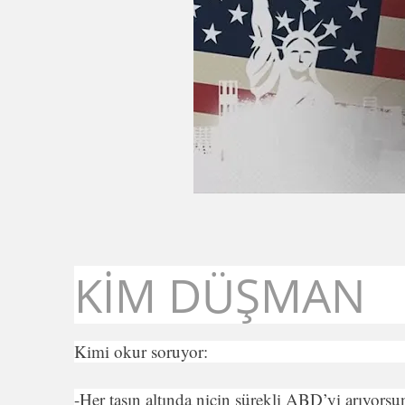
KİM DÜŞMAN
Kimi okur soruyor:
-Her taşın altında niçin sürekli ABD’yi arıyors