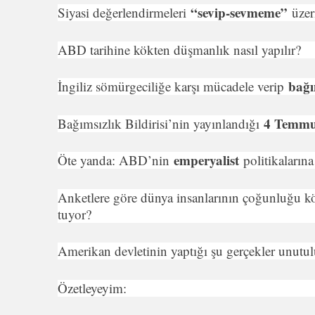
“sevip-sevmeme”
Siyasi değerlendirmele­ri
üzer
ABD tarihine kökten düşmanlık nasıl yapılır?
bağı
İngiliz sömürgeciliğe karşı mücadele verip
4 Temm
Bağımsızlık Bildirisi’nin yayınlandığı
em­peryalist
Öte yanda: ABD’nin
politikaların
Anketlere göre dünya insanlarının çoğunluğu köt
tuyor?
Amerikan devletinin yaptığı şu gerçekler unutu
Özetleyeyim: