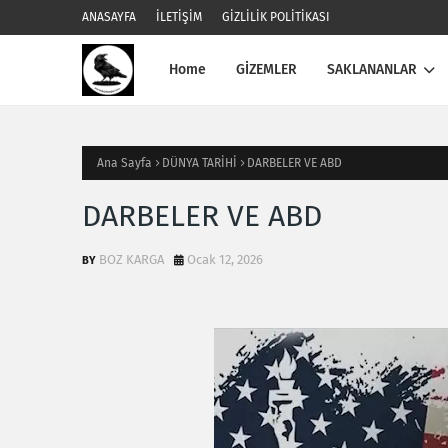
ANASAYFA
İLETİŞİM
GİZLİLİK POLİTİKASI
Home
GİZEMLER
SAKLANANLAR
Ana Sayfa
DÜNYA TARİHİ
DARBELER VE ABD
DARBELER VE ABD
BOZ KARGA
Ocak 12, 2026