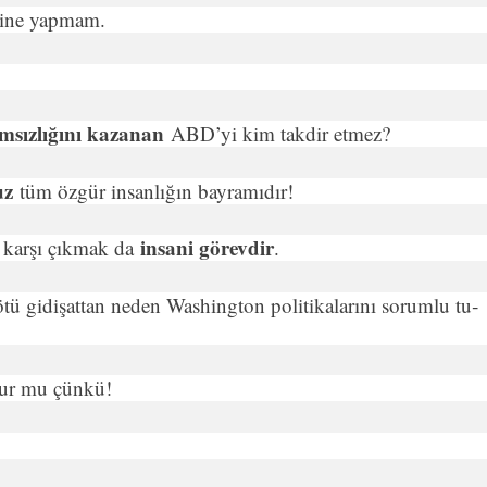
i­ne yapmam.
msızlı­ğını kazanan
ABD’yi kim takdir etmez?
uz
tüm özgür insanlı­ğın bayramıdır!
insani görevdir
a karşı çıkmak da
.
ü gidişattan neden Washing­ton politikalarını sorumlu tu­
lur mu çünkü!