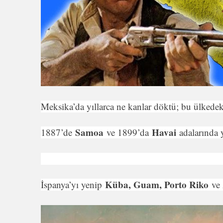
Mek­sika’da yıllarca ne kanlar döktü; bu ülkede
Samoa
Havai
1887’de
ve 1899’da
adalarında 
Küba, Guam, Porto Riko
İspanya’yı yenip
ve