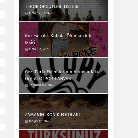
TERÖR ÖRGÜTLERİ LİSTESİ
Ocak 08, 2026
Küreselcilik-Kabala-Ölümsüzlük
İksiri
Ocak 07, 2026
Gezi Parkı Eylemlerinin Arkasındaki
Örgüt! OTPOR-CANVAS
Temmuz 03, 2026
ZAMANIN İKONİK FOTOLARI
Mayıs 12, 2026