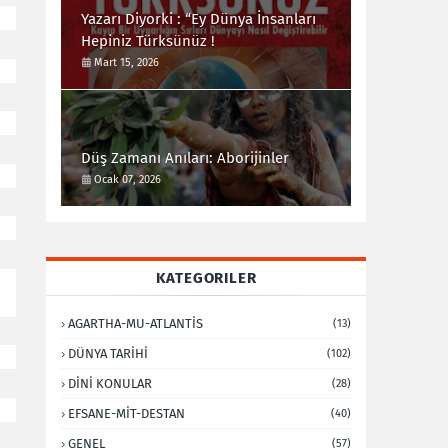
Yazarı Diyorki : “Ey Dünya İnsanları
Hepiniz Türksünüz !
Mart 15, 2026
Düş Zamanı Anıları: Aborijinler
Ocak 07, 2026
KATEGORILER
AGARTHA-MU-ATLANTİS
(13)
DÜNYA TARİHİ
(102)
DİNİ KONULAR
(28)
EFSANE-MİT-DESTAN
(40)
GENEL
(57)