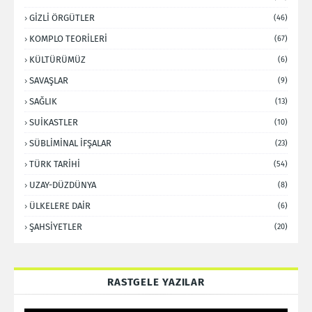
GİZLİ ÖRGÜTLER
(46)
KOMPLO TEORİLERİ
(67)
KÜLTÜRÜMÜZ
(6)
SAVAŞLAR
(9)
SAĞLIK
(13)
SUİKASTLER
(10)
SÜBLİMİNAL İFŞALAR
(23)
TÜRK TARİHİ
(54)
UZAY-DÜZDÜNYA
(8)
ÜLKELERE DAİR
(6)
ŞAHSİYETLER
(20)
RASTGELE YAZILAR