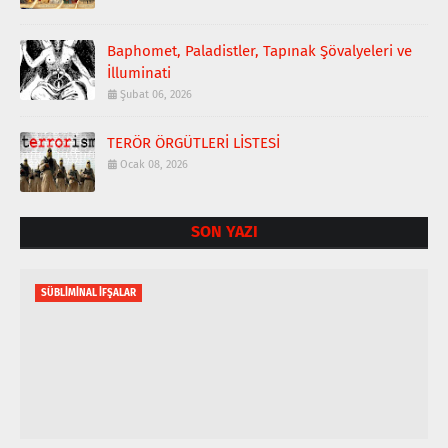
Baphomet, Paladistler, Tapınak Şövalyeleri ve
İlluminati
Şubat 06, 2026
TERÖR ÖRGÜTLERİ LİSTESİ
Ocak 08, 2026
SON YAZI
SÜBLİMİNAL İFŞALAR