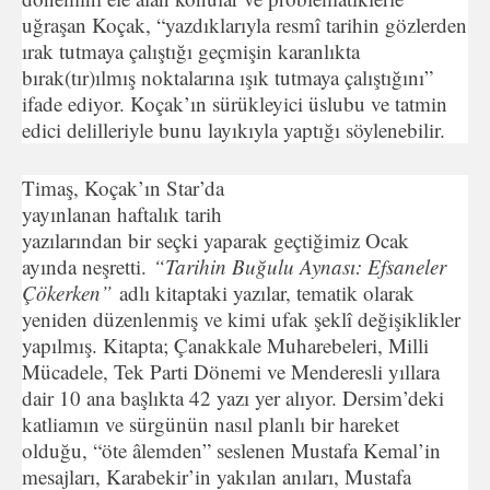
uğraşan Koçak, “yazdıklarıyla resmî tarihin gözlerden
ırak tutmaya çalıştığı geçmişin karanlıkta
bırak(tır)ılmış noktalarına ışık tutmaya çalıştığını”
ifade ediyor. Koçak’ın sürükleyici üslubu ve tatmin
edici delilleriyle bunu layıkıyla yaptığı söylenebilir.
Timaş, Koçak’ın Star’da
yayınlanan haftalık tarih
yazılarından bir seçki yaparak geçtiğimiz Ocak
ayında neşretti.
“Tarihin Buğulu Aynası: Efsaneler
Çökerken”
adlı kitaptaki yazılar, tematik olarak
yeniden düzenlenmiş ve kimi ufak şeklî değişiklikler
yapılmış. Kitapta; Çanakkale Muharebeleri, Milli
Mücadele, Tek Parti Dönemi ve Menderesli yıllara
dair 10 ana başlıkta 42 yazı yer alıyor. Dersim’deki
katliamın ve sürgünün nasıl planlı bir hareket
olduğu, “öte âlemden” seslenen Mustafa Kemal’in
mesajları, Karabekir’in yakılan anıları, Mustafa