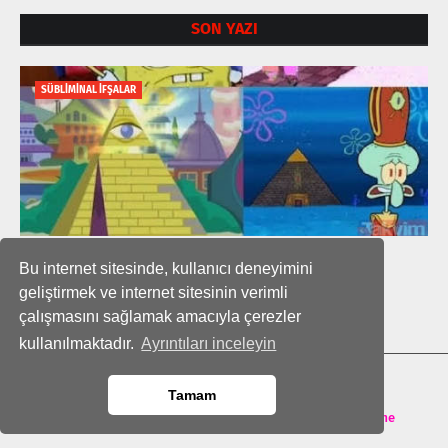
SON YAZI
SÜBLİMİNAL İFŞALAR
Amerikan Filmlerindeki Gizli Semboller
Bu internet sitesinde, kullanıcı deneyimini
Boz Karga
Temmuz 24, 2026
geliştirmek ve internet sitesinin verimli
çalışmasını sağlamak amacıyla çerezler
kullanılmaktadır.
Ayrıntıları inceleyin
ANA SAYFA
Tamam
Crafted with
by
TemplatesYard
| Distributed by
Theme