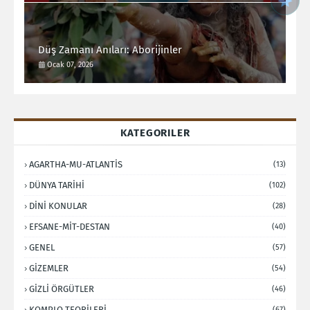
Düş Zamanı Anıları: Aborijinler
Ocak 07, 2026
KATEGORILER
AGARTHA-MU-ATLANTİS
(13)
DÜNYA TARİHİ
(102)
DİNİ KONULAR
(28)
EFSANE-MİT-DESTAN
(40)
GENEL
(57)
GİZEMLER
(54)
GİZLİ ÖRGÜTLER
(46)
KOMPLO TEORİLERİ
(67)