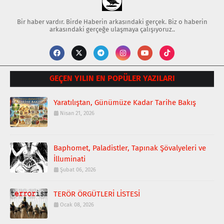
Bir haber vardır. Birde Haberin arkasındaki gerçek. Biz o haberin
arkasındaki gerçeğe ulaşmaya çalışıyoruz..
GEÇEN YILIN EN POPÜLER YAZILARI
Yaratılıştan, Günümüze Kadar Tarihe Bakış
Nisan 21, 2026
Baphomet, Paladistler, Tapınak Şövalyeleri ve
İlluminati
Şubat 06, 2026
TERÖR ÖRGÜTLERİ LİSTESİ
Ocak 08, 2026