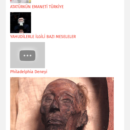
ATATÜRKÜN EMANETİ TÜRKİYE
YAHUDİLERLE İLGİLİ BAZI MESELELER
Philadelphia Deneyi