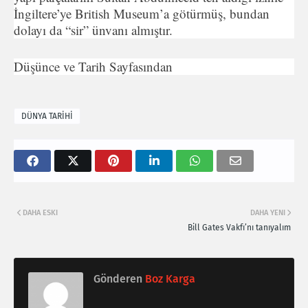
İngiltere’ye British Museum’a götürmüş, bundan
dolayı da “sir” ünvanı almıştır.
Düşünce ve Tarih Sayfasından
DÜNYA TARİHİ
DAHA ESKI
DAHA YENI
Bill Gates Vakfı’nı tanıyalım
Gönderen
Boz Karga