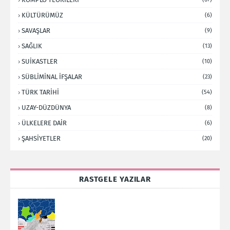
KÜLTÜRÜMÜZ
(6)
SAVAŞLAR
(9)
SAĞLIK
(13)
SUİKASTLER
(10)
SÜBLİMİNAL İFŞALAR
(23)
TÜRK TARİHİ
(54)
UZAY-DÜZDÜNYA
(8)
ÜLKELERE DAİR
(6)
ŞAHSİYETLER
(20)
RASTGELE YAZILAR