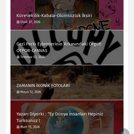
Küreselcilik-Kabala-Ölümsüzlük İksiri
Ocak 07, 2026
Gezi Parkı Eylemlerinin Arkasındaki Örgüt!
OTPOR-CANVAS
Temmuz 03, 2026
ZAMANIN İKONİK FOTOLARI
Mayıs 12, 2026
Yazarı Diyorki : “Ey Dünya İnsanları Hepiniz
Türksünüz !
Mart 15, 2026