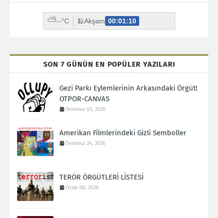
⛅
--°C
🕌
Akşam
00:01:09
SON 7 GÜNÜN EN POPÜLER YAZILARI
Gezi Parkı Eylemlerinin Arkasındaki Örgüt!
OTPOR-CANVAS
Temmuz 03, 2026
Amerikan Filmlerindeki Gizli Semboller
Temmuz 24, 2026
TERÖR ÖRGÜTLERİ LİSTESİ
Ocak 08, 2026