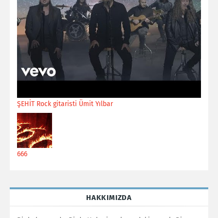
ŞEHİT Rock gitaristi Ümit Yılbar
666
HAKKIMIZDA