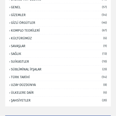
GENEL
(57)
GİZEMLER
(54)
GİZLİ ÖRGÜTLER
(46)
KOMPLO TEORİLERİ
(67)
KÜLTÜRÜMÜZ
(6)
SAVAŞLAR
(9)
SAĞLIK
(13)
SUİKASTLER
(10)
SÜBLİMİNAL İFŞALAR
(23)
TÜRK TARİHİ
(54)
UZAY-DÜZDÜNYA
(8)
ÜLKELERE DAİR
(6)
ŞAHSİYETLER
(20)