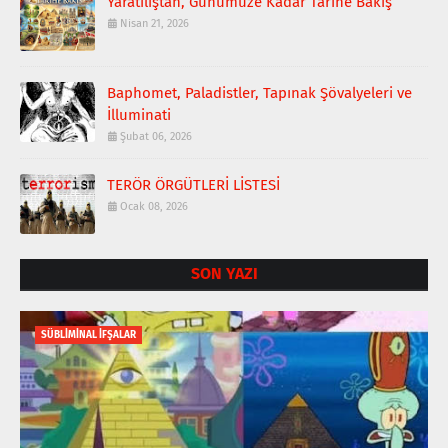
Yaratılıştan, Günümüze Kadar Tarihe Bakış
Nisan 21, 2026
Baphomet, Paladistler, Tapınak Şövalyeleri ve
İlluminati
Şubat 06, 2026
TERÖR ÖRGÜTLERİ LİSTESİ
Ocak 08, 2026
SON YAZI
SÜBLİMİNAL İFŞALAR