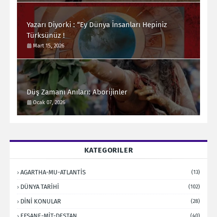
Yazarı Diyorki : “Ey Dünya İnsanları Hepiniz
Türksünüz !
Mart 15, 2026
Düş Zamanı Anıları: Aborijinler
Ocak 07, 2026
KATEGORILER
AGARTHA-MU-ATLANTİS
(13)
DÜNYA TARİHİ
(102)
DİNİ KONULAR
(28)
EFSANE-MİT-DESTAN
(40)