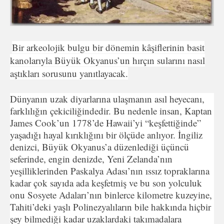
Bir arkeolojik bulgu bir dönemin kâşiflerinin basit
kanolarıyla Büyük Okyanus’un hırçın sularını nasıl
aştıkları sorusunu yanıtlayacak.
Dünyanın uzak diyarlarına ulaşmanın asıl heyecanı,
farklılığın çekiciliğindedir. Bu nedenle insan, Kaptan
James Cook’un 1778’de Hawaii’yi “keşfettiğinde”
yaşadığı hayal kırıklığını bir ölçüde anlıyor. İngiliz
denizci, Büyük Okyanus’a düzenlediği üçüncü
seferinde, engin denizde, Yeni Zelanda’nın
yeşilliklerinden Paskalya Adası’nın ıssız topraklarına
kadar çok sayıda ada keşfetmiş ve bu son yolculuk
onu Sosyete Adaları’nın binlerce kilometre kuzeyine,
Tahiti’deki yaşlı Polinezyalıların bile hakkında hiçbir
şey bilmediği kadar uzaklardaki takımadalara