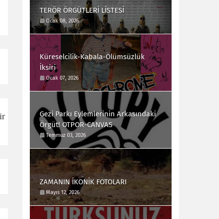
TERÖR ÖRGÜTLERİ LİSTESİ
Ocak 08, 2026
Küreselcilik-Kabala-Ölümsüzlük
İksiri
Ocak 07, 2026
ir
Gezi Parkı Eylemlerinin Arkasındaki
Örgüt! OTPOR-CANVAS
,
Temmuz 03, 2026
ZAMANIN İKONİK FOTOLARI
Mayıs 12, 2026