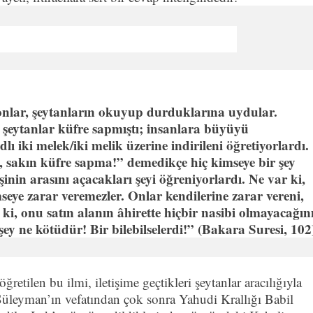
nlar, şeytanların okuyup durduklarına uydular.
eytanlar küfre sapmıştı; insanlara büyüyü
ı iki melek/iki melik üzerine indirileni öğretiyorlardı.
z, sakın küfre sapma!” demedikçe hiç kimseye bir şey
inin arasını açacakları şeyi öğreniyorlardı. Ne var ki,
seye zarar veremezler. Onlar kendilerine zarar vereni,
ki, onu satın alanın âhirette hiçbir nasibi olmayacağın
ı şey ne kötüdür! Bir bilebilselerdi!” (Bakara Suresi, 102
retilen bu ilmi, iletişime geçtikleri şeytanlar aracılığıyla
Süleyman’ın vefatından çok sonra Yahudi Krallığı Babil