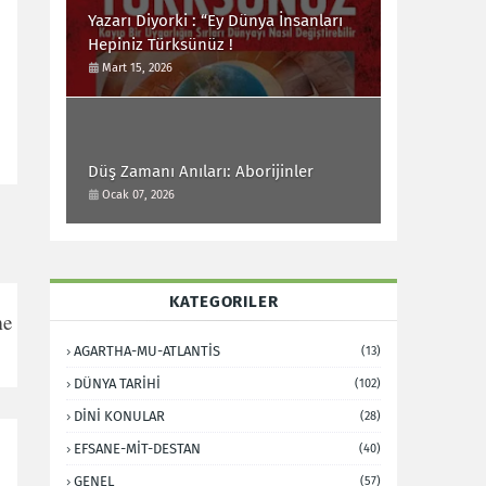
Yazarı Diyorki : “Ey Dünya İnsanları
Hepiniz Türksünüz !
Mart 15, 2026
Düş Zamanı Anıları: Aborijinler
Ocak 07, 2026
KATEGORILER
me
AGARTHA-MU-ATLANTİS
(13)
DÜNYA TARİHİ
(102)
DİNİ KONULAR
(28)
EFSANE-MİT-DESTAN
(40)
GENEL
(57)