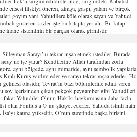
udiler Irak’a sürgün edildiklerinde, sürgündeki Kabalist
de ensest ilişkiyi öneren, zinayı, gaspı, yalanı ve birçok
etleri goyim yani Yahudilere köle olarak sayan ve Yahudi
ah gösteren sözler işte bu kitapta yer alır. Bu kitap
e inanç sisteminin bir parçası olarak girmiştir.
Süleyman Sarayı’nı tekrar inşaa etmek istediler. Burada
ray ne işe yarar? Kendilerine Allah tarafından zorla
e gore, aynı bölgede, aynı mimaride, aynı sembolik yapılarla
Kralı Kuruş yardım eder ve sarayı tekrar inşaa ederler. Hz
gelmesi olasıdır, Tevrat’ın bazı bölümlerine adını veren
bu soy içerisinden çıkan pekçok peygamber gibi Yahudileri
şır fakat Yahudiler O’nun Hak’kı haykırmasına daha fazla
si olan Pontius’a O’nu şikayet ederler. Yahuda isimli hain
 İsa’yı katına yükseltir, O’nun suretinde başka birisini