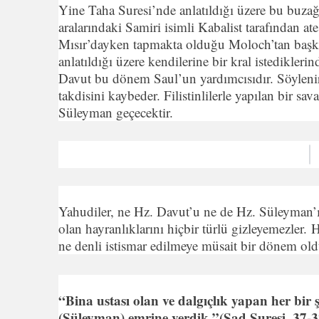
Yine Taha Suresi’nde anlatıldığı üzere bu buzağı
aralarındaki Samiri isimli Kabalist tarafından at
Mısır’dayken tapmakta olduğu Moloch’tan başkası
anlatıldığı üzere kendilerine bir kral istedikleri
Davut bu dönem Saul’un yardımcısıdır. Söylenir 
takdisini kaybeder. Filistinlilerle yapılan bir sa
Süleyman geçecektir.
Yahudiler, ne Hz. Davut’u ne de Hz. Süleyman’ı
olan hayranlıklarını hiçbir türlü gizleyemezler
ne denli istismar edilmeye müsait bir dönem old
“Bina ustası olan ve dalgıçlık yapan her bir ş
(Süleyman) emrine verdik.”(Sad Suresi, 37-3