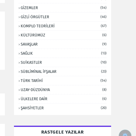
GİZEMLER
(54)
GİZLİ ÖRGÜTLER
(46)
KOMPLO TEORİLERİ
(67)
KÜLTÜRÜMÜZ
(6)
SAVAŞLAR
(9)
SAĞLIK
(13)
SUİKASTLER
(10)
SÜBLİMİNAL İFŞALAR
(23)
TÜRK TARİHİ
(54)
UZAY-DÜZDÜNYA
(8)
ÜLKELERE DAİR
(6)
ŞAHSİYETLER
(20)
RASTGELE YAZILAR