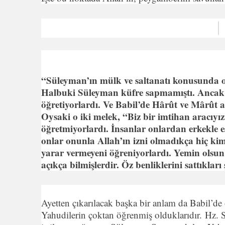
“Süleyman’ın mülk ve saltanatı konusunda o
Halbuki Süleyman küfre sapmamıştı. Ancak ş
öğretiyorlardı. Ve Babil’de Hârût ve Mârût adl
Oysaki o iki melek, “Biz bir imtihan aracıyı
öğretmiyorlardı. İnsanlar onlardan erkekle eş
onlar onunla Allah’ın izni olmadıkça hiç kim
yarar vermeyeni öğreniyorlardı. Yemin olsun 
açıkça bilmişlerdir. Öz benliklerini sattıklar
Ayetten çıkarılacak başka bir anlam da Babil’de öğ
Yahudilerin çoktan öğrenmiş olduklarıdır. Hz. 