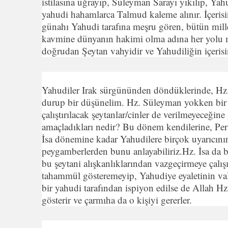
istilasına uğrayıp, Süleyman Sarayı yıkılıp, Yah
yahudi hahamlarca Talmud kaleme alınır. İçerisin
günahı Yahudi tarafına meşru gören, bütün mill
kavmine dünyanın hakimi olma adına her yolu mub
doğrudan Şeytan vahyidir ve Yahudiliğin içerisin
Yahudiler Irak sürgününden döndüklerinde, Hz. 
durup bir düşünelim. Hz. Süleyman yokken bir sa
çalıştırılacak şeytanlar/cinler de verilmeyeceğin
amaçladıkları nedir? Bu dönem kendilerine, Pers 
İsa dönemine kadar Yahudilere birçok uyarıcının 
peygamberlerden bunu anlayabiliriz.Hz. İsa da 
bu şeytani alışkanlıklarından vazgeçirmeye çalı
tahammül gösteremeyip, Yahudiye eyaletinin vali
bir yahudi tarafından ispiyon edilse de Allah Hz.
gösterir ve çarmıha da o kişiyi gererler.