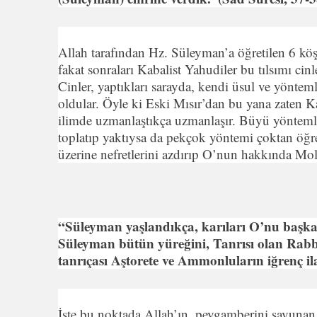
Allah tarafından Hz. Süleyman’a öğretilen 6 köşel
fakat sonraları Kabalist Yahudiler bu tılsımı cin
Cinler, yaptıkları sarayda, kendi üsul ve yöntem
oldular. Öyle ki Eski Mısır’dan bu yana zaten Ka
ilimde uzmanlaştıkça uzmanlaşır. Büyü yöntemler
toplatıp yaktıysa da pekçok yöntemi çoktan öğr
üzerine nefretlerini azdırıp O’nun hakkında Moloc
“Süleyman yaşlandıkça, karıları O’nu başka 
Süleyman bütün yüreğini, Tanrısı olan Rabb
tanrıçası Aştorete ve Ammonluların iğrenç il
İşte bu noktada Allah’ın, peygamberini savunan aye