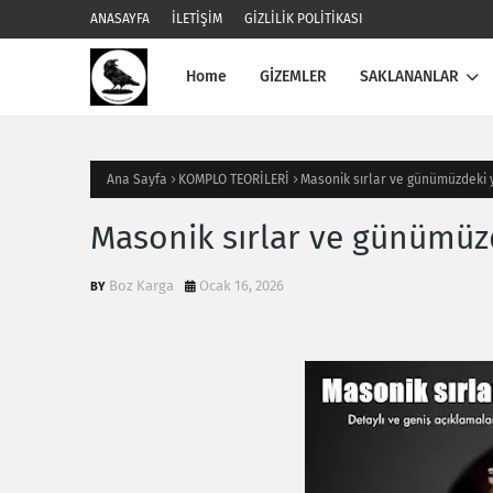
ANASAYFA
İLETİŞİM
GİZLİLİK POLİTİKASI
Home
GİZEMLER
SAKLANANLAR
Ana Sayfa
KOMPLO TEORİLERİ
Masonik sırlar ve günümüzdeki 
Masonik sırlar ve günümüzd
Boz Karga
Ocak 16, 2026