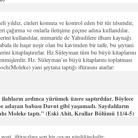
i yıldız, cinleri komuta ve kontrol eden bir tür tılsımdır,
leri çağırma ve onlarla iletişime geçme adına kullandılar.
lerini kullandılar, mimaride de Yahudilere ilham kaynağı
bala ile haşır neşir olan bu kavimden bir taife, bu şeytani
ini kitaplaştırırlar. Hz.Süleyman tüm bu büyü kitaplarını
enmişlerdir. Hz. Süleyman’ın büyü kitaplarını toplatması
h(Moleke) yani şeytana taptığı iftirasını atarlar:
ilahların ardınca yürümek üzere saptırdılar. Böylece
e adayan babası Davut gibi yaşamadı. Saydalıların
ahı Moleke taptı.” (Eski Ahit, Krallar Bölümü 11/4-5)
ti, iftiracılara sert bir cevap niteliğindedir: