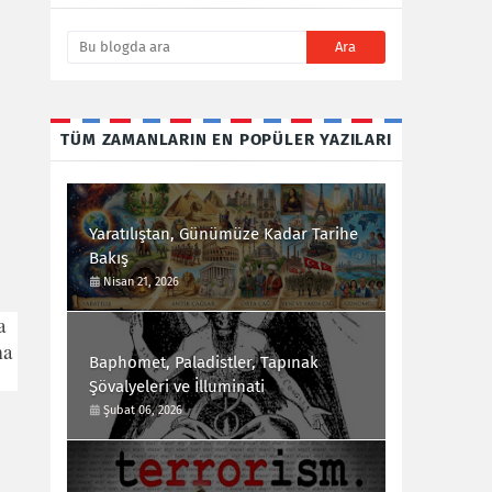
TÜM ZAMANLARIN EN POPÜLER YAZILARI
Yaratılıştan, Günümüze Kadar Tarihe
Bakış
Nisan 21, 2026
a
ma
Baphomet, Paladistler, Tapınak
Şövalyeleri ve İlluminati
Şubat 06, 2026