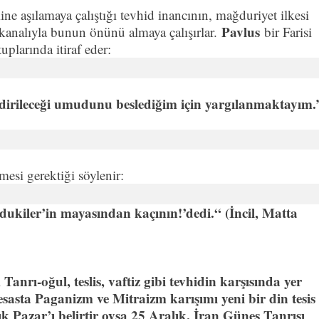
e aşılamaya çalıştığı tevhid inancının, mağduriyet ilkesi
Pavlus
 kanalıyla bunun önünü almaya çalışırlar.
bir Farisi
plarında itiraf eder:
n dirileceği umudunu beslediğim için yargılanmaktayım.
esi gerektiği söylenir:
Sadukiler’in mayasından kaçının!’dedi.“ (İncil, Matta
nrı-oğul, teslis, vaftiz gibi tevhidin karşısında yer
k esasta Paganizm ve Mitraizm karışımı yeni bir din tesis
ık Pazar’ı belirtir oysa 25 Aralık, İran Güneş Tanrısı