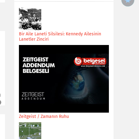
Bir Aile Laneti Silsilesi: Kennedy Ailesinin
Lanetler Zinciri
ı
)
Zeitgeist / Zamanın Ruhu