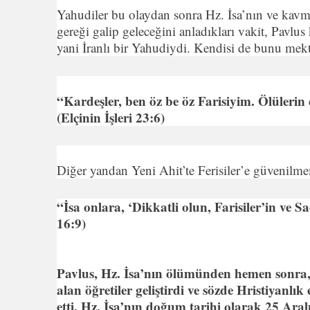
Yahudiler bu olaydan sonra Hz. İsa’nın ve kavmin
gereği galip geleceğini anladıkları vakit, Pavlus
yani İranlı bir Yahudiydi. Kendisi de bunu mektu
“Kardeşler, ben öz be öz Farisiyim. Ölüleri
(Elçinin İşleri 23:6)
Diğer yandan Yeni Ahit’te Ferisiler’e güvenilmem
“İsa onlara, ‘Dikkatli olun, Farisiler’in ve 
16:9)
Pavlus, Hz. İsa’nın ölümünden hemen sonra, Ta
alan öğretiler geliştirdi ve sözde Hristiyanlı
etti. Hz. İsa’nın doğum tarihi olarak 25 Aral