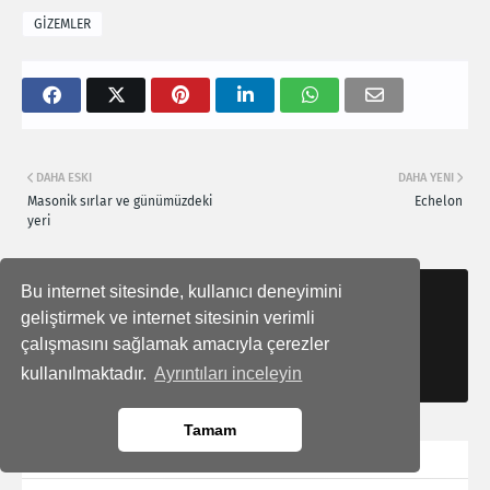
GİZEMLER
DAHA ESKI
DAHA YENI
Masonik sırlar ve günümüzdeki
Echelon
yeri
Bu internet sitesinde, kullanıcı deneyimini
Gönderen
Boz Karga
geliştirmek ve internet sitesinin verimli
çalışmasını sağlamak amacıyla çerezler
kullanılmaktadır.
Ayrıntıları inceleyin
Tamam
BU YAYINLARI BEĞENEBILIRSINIZ