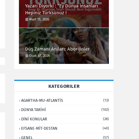
Yazarı Diyorki : “Ey Dünya İnsanları
Hepiniz Türksünüz !
Mart 15, 2026
Düş Zamanı Anıları: Aborijinler
Ocak 07, 2026
KATEGORILER
AGARTHA-MU-ATLANTİS
(13)
DÜNYA TARİHİ
(102)
DİNİ KONULAR
(28)
EFSANE-MİT-DESTAN
(40)
GENEL
(57)