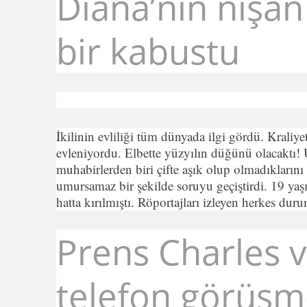
Diana’nın nişa
bir kabustu
İkilinin evliliği tüm dünyada ilgi gördü. Kraliye
evleniyordu. Elbette yüzyılın düğünü olacaktı! 
muhabirlerden biri çifte aşık olup olmadıklarını
umursamaz bir şekilde soruyu geçiştirdi. 19 ya
hatta kırılmıştı. Röportajları izleyen herkes dur
Prens Charles v
telefon görüşmel