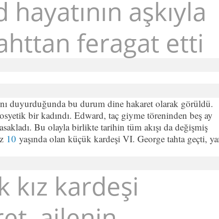
d hayatının aşkıyla
ahttan feragat etti
ını duyurduğunda bu durum dine hakaret olarak görüldü.
osyetik bir kadındı. Edward, taç giyme töreninden beş ay
 yasakladı. Bu olayla birlikte tarihin tüm akışı da değişmiş
üz
10
yaşında olan küçük kardeşi VI. George tahta geçti, ya
k kız kardeşi
t, ailenin