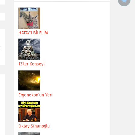
HATAY’I BİLELİM
r
13’ler Konseyi
Ergenekon’un Yeri
Oktay Sinanoğlu