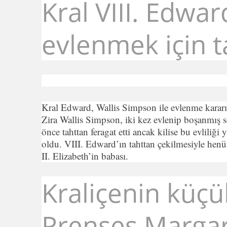
Kral VIII. Edwar
evlenmek için t
Kral Edward, Wallis Simpson ile evlenme karar
Zira Wallis Simpson, iki kez evlenip boşanmış s
önce tahttan feragat etti ancak kilise bu evliliği
oldu. VIII. Edward’ın tahttan çekilmesiyle hen
II. Elizabeth’in babası.
Kraliçenin küçü
Prenses Margare