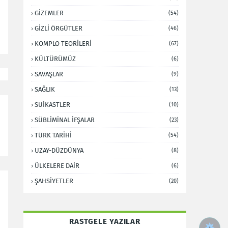
GİZEMLER
(54)
GİZLİ ÖRGÜTLER
(46)
KOMPLO TEORİLERİ
(67)
KÜLTÜRÜMÜZ
(6)
SAVAŞLAR
(9)
SAĞLIK
(13)
SUİKASTLER
(10)
SÜBLİMİNAL İFŞALAR
(23)
TÜRK TARİHİ
(54)
UZAY-DÜZDÜNYA
(8)
ÜLKELERE DAİR
(6)
ŞAHSİYETLER
(20)
RASTGELE YAZILAR