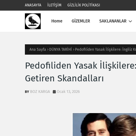
ANASAYFA
İLETİŞİM
GİZLİLİK POLİTİKASI
Home
GİZEMLER
SAKLANANLAR
Ana Sayfa
DÜNYA TARİHİ
Pedofiliden Yasak İlişkilere: İngiliz 
Pedofiliden Yasak İlişkilere:
Getiren Skandalları
BOZ KARGA
Ocak 13, 2026