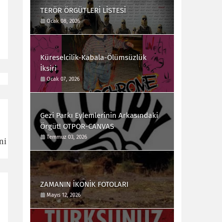
TERÖR ÖRGÜTLERİ LİSTESİ
Ocak 08, 2026
Küreselcilik-Kabala-Ölümsüzlük
İksiri
Ocak 07, 2026
Gezi Parkı Eylemlerinin Arkasındaki
Örgüt! OTPOR-CANVAS
Temmuz 03, 2026
ni
ZAMANIN İKONİK FOTOLARI
Mayıs 12, 2026