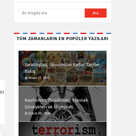
TÜM ZAMANLARIN EN POPÜLER YAZILARI
Yaratılıştan, Günümüze Kadar Tarihe
Bakış
Nisan 21, 2026
nı
Baphomet, Paladistler, Tapınak
Şövalyeleri ve İlluminati
Şubat 06, 2026