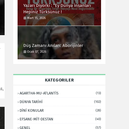
Yazarı Diyorki : “Ey Dünya İnsanları
Hepiniz Türksünüz !
Mart 15, 2026
Düş Zamanı Anıları: Aborijinler
a
Ocak 07, 2026
KATEGORILER
ı,
AGARTHA-MU-ATLANTİS
(13)
DÜNYA TARİHİ
(102)
DİNİ KONULAR
(28)
EFSANE-MİT-DESTAN
(40)
GENEL
(57)