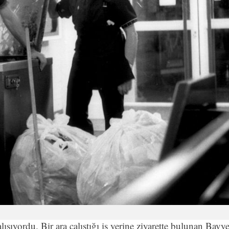
alışıyordu. Bir ara çalıştığı iş yerine ziyarette bulunan Bavy