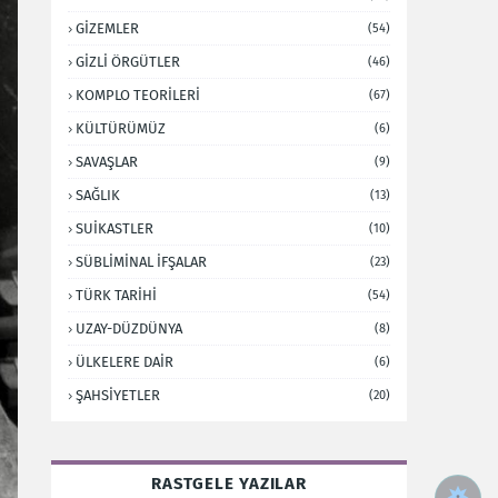
GİZEMLER
(54)
GİZLİ ÖRGÜTLER
(46)
KOMPLO TEORİLERİ
(67)
KÜLTÜRÜMÜZ
(6)
SAVAŞLAR
(9)
SAĞLIK
(13)
SUİKASTLER
(10)
SÜBLİMİNAL İFŞALAR
(23)
TÜRK TARİHİ
(54)
UZAY-DÜZDÜNYA
(8)
ÜLKELERE DAİR
(6)
ŞAHSİYETLER
(20)
RASTGELE YAZILAR