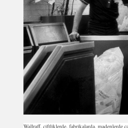
Wallraff, çiftliklerde, fabrikalarda, madenlerde ç