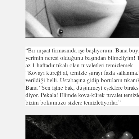
“Bir inşaat firmasında işe başlıyorum. Bana buyr
yerimin neresi olduğunu başından bilmeliyim! T
az 1 haftadır tıkalı olan tuvaletleri temizlemek
“Kovayı küreği al, temizle şurayı fazla sallanma.”
verildiği belli. Ustabaşına gidip boruların tıkan
Bana “Sen işine bak, düşünmeyi eşeklere bıraksa
diyor. Pekala! Elimde kova-kürek tuvalet temizle
bizim bokumuzu sizlere temizletiyorlar.”