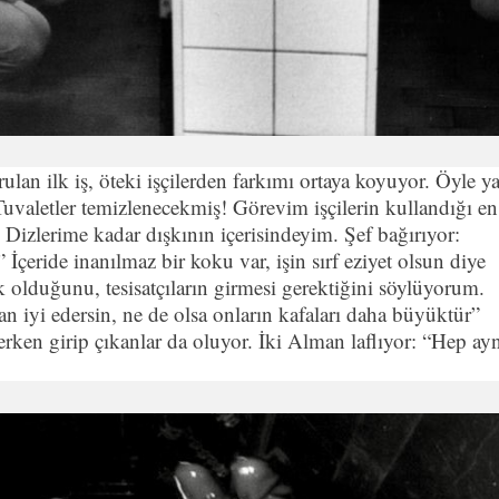
ulan ilk iş, öteki işçilerden farkımı ortaya koyuyor. Öyle y
uvaletler temizlenecekmiş! Görevim işçilerin kullandığı en
… Dizlerime kadar dışkının içerisindeyim. Şef bağırıyor:
 İçeride inanılmaz bir koku var, işin sırf eziyet olsun diye
ık olduğunu, tesisatçıların girmesi gerektiğini söylüyorum.
n iyi edersin, ne de olsa onların kafaları daha büyüktür”
rken girip çıkanlar da oluyor. İki Alman laflıyor: “Hep ayn