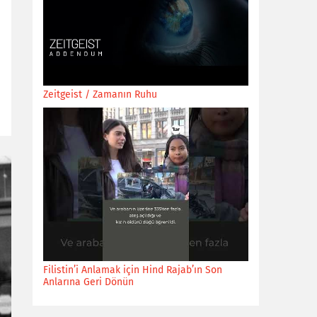
Zeitgeist / Zamanın Ruhu
Filistin’i Anlamak için Hind Rajab’ın Son
Anlarına Geri Dönün