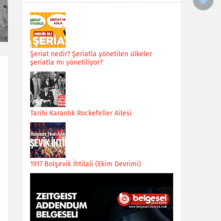
Şeriat nedir? Şeriatla yönetilen ülkeler
şeriatla mı yönetiliyor?
Tarihi Karanlık Rockefeller Ailesi
1917 Bolşevik İhtilali (Ekim Devrimi)