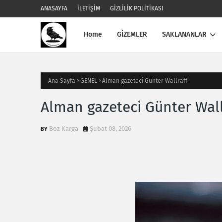
ANASAYFA
İLETİŞİM
GİZLİLİK POLİTİKASI
Home
GİZEMLER
SAKLANANLAR
Ana Sayfa
GENEL
Alman gazeteci Günter Wallraff
Alman gazeteci Günter Wall
Boz Karga
Şubat 08, 2026