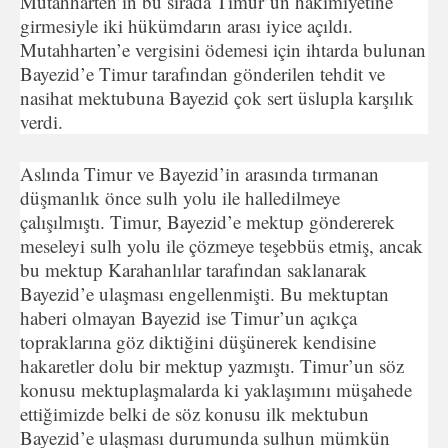
Mutahharten’in bu sırada Timur’un hakimiyetine
girmesiyle iki hükümdarın arası iyice açıldı.
Mutahharten’e vergisini ödemesi için ihtarda bulunan
Bayezid’e Timur tarafından gönderilen tehdit ve
nasihat mektubuna Bayezid çok sert üslupla karşılık
verdi.
Aslında Timur ve Bayezid’in arasında tırmanan
düşmanlık önce sulh yolu ile halledilmeye
çalışılmıştı. Timur, Bayezid’e mektup göndererek
meseleyi sulh yolu ile çözmeye teşebbüs etmiş, ancak
bu mektup Karahanlılar tarafından saklanarak
Bayezid’e ulaşması engellenmişti. Bu mektuptan
haberi olmayan Bayezid ise Timur’un açıkça
topraklarına göz diktiğini düşünerek kendisine
hakaretler dolu bir mektup yazmıştı. Timur’un söz
konusu mektuplaşmalarda ki yaklaşımını müşahede
ettiğimizde belki de söz konusu ilk mektubun
Bayezid’e ulaşması durumunda sulhun mümkün