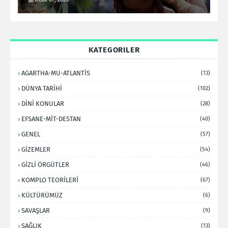
KATEGORILER
AGARTHA-MU-ATLANTİS
(13)
DÜNYA TARİHİ
(102)
DİNİ KONULAR
(28)
EFSANE-MİT-DESTAN
(40)
GENEL
(57)
GİZEMLER
(54)
GİZLİ ÖRGÜTLER
(46)
KOMPLO TEORİLERİ
(67)
KÜLTÜRÜMÜZ
(6)
SAVAŞLAR
(9)
SAĞLIK
(13)