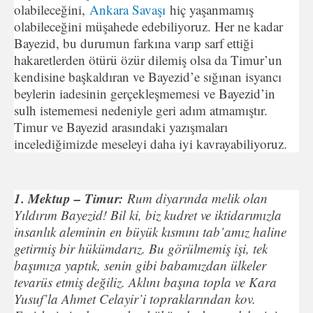
olabileceğini,
Ankara Savaşı
hiç yaşanmamış
olabileceğini müşahede edebiliyoruz. Her ne kadar
Bayezid, bu durumun farkına varıp sarf ettiği
hakaretlerden ötürü özür dilemiş olsa da Timur’un
kendisine başkaldıran ve Bayezid’e sığınan isyancı
beylerin iadesinin gerçekleşmemesi ve Bayezid’in
sulh istememesi nedeniyle geri adım atmamıştır.
Timur ve Bayezid arasındaki yazışmaları
incelediğimizde meseleyi daha iyi kavrayabiliyoruz.
1. Mektup – Timur:
Rum diyarında melik olan
Yıldırım Bayezid! Bil ki, biz kudret ve iktidarımızla
insanlık aleminin en büyük kısmını tab’amız haline
getirmiş bir hükümdarız. Bu görülmemiş işi, tek
başımıza yaptık, senin gibi babamızdan ülkeler
tevarüs etmiş değiliz. Aklını başına topla ve Kara
Yusuf’la Ahmet Celayir’i topraklarından kov.