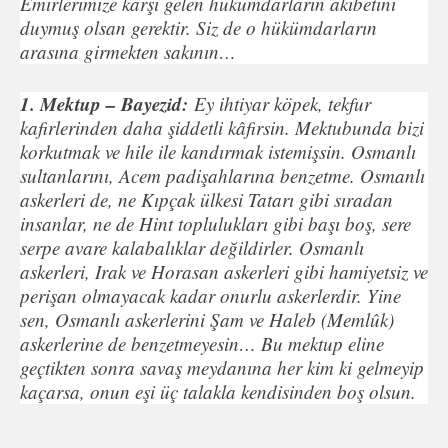
Emirlerimize karşı gelen hükümdarların akıbetini
duymuş olsan gerektir. Siz de o hükümdarların
arasına girmekten sakının…
1. Mektup – Bayezid:
Ey ihtiyar köpek, tekfur
kafirlerinden daha şiddetli kâfirsin. Mektubunda bizi
korkutmak ve hile ile kandırmak istemişsin. Osmanlı
sultanlarını, Acem padişahlarına benzetme. Osmanlı
askerleri de, ne Kıpçak ülkesi Tatarı gibi sıradan
insanlar, ne de Hint toplulukları gibi başı boş, sere
serpe avare kalabalıklar değildirler. Osmanlı
askerleri, Irak ve Horasan askerleri gibi hamiyetsiz ve
perişan olmayacak kadar onurlu askerlerdir. Yine
sen, Osmanlı askerlerini Şam ve Haleb (Memlûk)
askerlerine de benzetmeyesin… Bu mektup eline
geçtikten sonra savaş meydanına her kim ki gelmeyip
kaçarsa, onun eşi üç talakla kendisinden boş olsun.