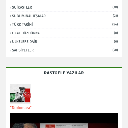
SUİKASTLER
(10)
SÜBLİMİNAL İFŞALAR
(23)
TÜRK TARİHİ
(54)
UZAY-DÜZDÜNYA
(8)
ÜLKELERE DAİR
(6)
ŞAHSİYETLER
(20)
RASTGELE YAZILAR
“Diplomasi”