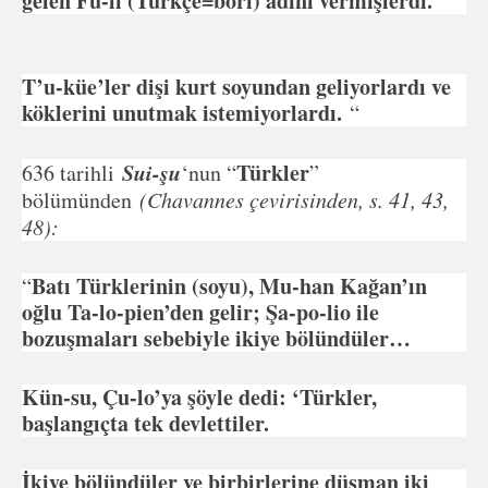
gelen Fu-li (Türkçe=böri) adını vermişlerdi.
T’u-küe’ler dişi kurt soyundan geliyorlardı ve
köklerini unutmak istemiyorlardı.
“
Sui-şu
Türkler
636 tarihli
‘nun “
”
bölümünden
(Chavannes çevirisinden, s. 41, 43,
48):
Batı Türklerinin (soyu), Mu-han Kağan’ın
“
oğlu Ta-lo-pien’den gelir; Şa-po-lio ile
bozuşmaları sebebiyle ikiye bölündüler…
Kün-su, Çu-lo’ya şöyle dedi: ‘Türkler,
başlangıçta tek devlettiler.
İkiye bölündüler ve birbirlerine düşman iki