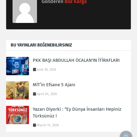
Gönderen
Boz Karga
BU YAYINLARI BEĞENEBILIRSINIZ
PKK BAŞI ABDULLAH ÖCALAN'IN İTİRAFLARI
June 30, 2026
MİT’in Efsane 5 Ajanı
April 04, 2026
Yazarı Diyorki : “Ey Dünya İnsanları Hepiniz
Türksünüz !
March 15, 2026