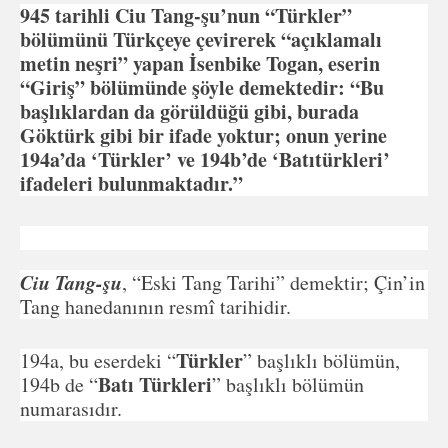
945 tarihli Ciu Tang-şu’nun “Türkler”
bölümünü Türkçeye çevirerek “açıklamalı
metin neşri” yapan İsenbike Togan, eserin
“Giriş” bölümünde şöyle demektedir: “Bu
başlıklardan da görüldüğü gibi, burada
Göktürk gibi bir ifade yoktur; onun yerine
194a’da ‘Türkler’ ve 194b’de ‘Batıtürkleri’
ifadeleri bulunmaktadır.”
Ciu Tang-şu
, “Eski Tang Tarihi” demektir; Çin’in
Tang hanedanının resmî tarihidir.
Türkler
194a, bu eserdeki “
” başlıklı bölümün,
Batı Türkleri
194b de “
” başlıklı bölümün
numarasıdır.