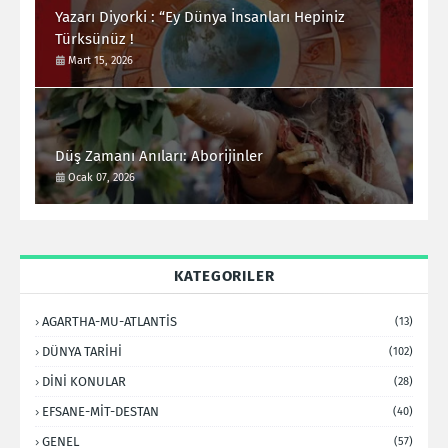
Yazarı Diyorki : “Ey Dünya İnsanları Hepiniz
Türksünüz !
Mart 15, 2026
Düş Zamanı Anıları: Aborijinler
Ocak 07, 2026
KATEGORILER
AGARTHA-MU-ATLANTİS
(13)
DÜNYA TARİHİ
(102)
DİNİ KONULAR
(28)
EFSANE-MİT-DESTAN
(40)
GENEL
(57)