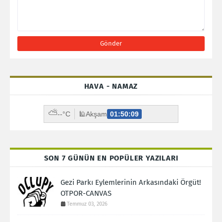
HAVA - NAMAZ
⛅
--°C
🕌
Akşam
01:50:07
SON 7 GÜNÜN EN POPÜLER YAZILARI
Gezi Parkı Eylemlerinin Arkasındaki Örgüt!
OTPOR-CANVAS
Temmuz 03, 2026