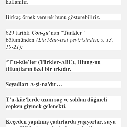
kullanılır.
Birkaç örnek vererek bunu gösterebiliriz.
Cou-şu
Türkler
629 tarihli
‘nun “
”
bölümünden
(Liu Mau-tsai çevirisinden, s. 13,
19-21):
T’u-küe’ler (Türkler-ABE), Hiung-nu
“
(Hun)ların özel bir ırkıdır.
Soyadları A-şi-na’dır…
T’u-küe’lerde uzun saç ve soldan düğmeli
cepken giymek gelenekti.
Keçeden yapılmış çadırlarda yaşıyorlar, suyu