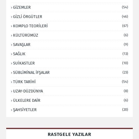
GİZEMLER
(54)
GİZLİ ÖRGÜTLER
(46)
KOMPLO TEORİLERİ
(67)
KÜLTÜRÜMÜZ
(6)
SAVAŞLAR
(9)
SAĞLIK
(13)
SUİKASTLER
(10)
SÜBLİMİNAL İFŞALAR
(23)
TÜRK TARİHİ
(54)
UZAY-DÜZDÜNYA
(8)
ÜLKELERE DAİR
(6)
ŞAHSİYETLER
(20)
RASTGELE YAZILAR