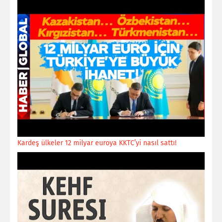
Kardeş ülkeler 12 milyar euroya KKTC’yi nasıl sattı!