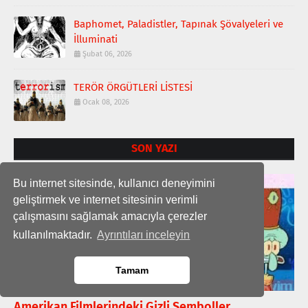
Baphomet, Paladistler, Tapınak Şövalyeleri ve
İlluminati
Şubat 06, 2026
TERÖR ÖRGÜTLERİ LİSTESİ
Ocak 08, 2026
SON YAZI
Bu internet sitesinde, kullanıcı deneyimini
SÜBLİMİNAL İFŞALAR
geliştirmek ve internet sitesinin verimli
çalışmasını sağlamak amacıyla çerezler
kullanılmaktadır.
Ayrıntıları inceleyin
Tamam
Amerikan Filmlerindeki Gizli Semboller