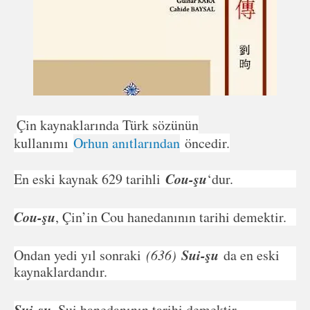
Çin kaynaklarında Türk sözünün
kullanımı
Orhun anıtlarından
öncedir.
Cou-şu
En eski kaynak 629 tarihli
‘dur.
Cou-şu
, Çin’in Cou hanedanının tarihi demektir.
Sui-şu
Ondan yedi yıl sonraki
(636)
da en eski
kaynaklardandır.
Sui-şu
, Sui hanedanının tarihi demektir.