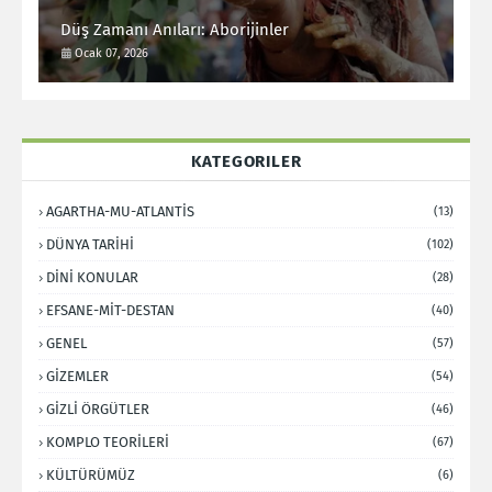
Düş Zamanı Anıları: Aborijinler
Ocak 07, 2026
KATEGORILER
AGARTHA-MU-ATLANTİS
(13)
DÜNYA TARİHİ
(102)
DİNİ KONULAR
(28)
EFSANE-MİT-DESTAN
(40)
GENEL
(57)
GİZEMLER
(54)
GİZLİ ÖRGÜTLER
(46)
KOMPLO TEORİLERİ
(67)
KÜLTÜRÜMÜZ
(6)