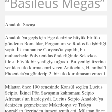
“Basileus Megas”​
Anadolu Savaşı
Anadolu’ya geçiş için Ege denizine büyük bir filo
gönderen Romalılar, Pergamum ve Rodos ile işbirliği
yaptı. İlk muharebe Corycus’ta yapıldı, bu
muharebede Polyxenidas önderliğinde Selevkos
filosu büyük bir yenilgiye uğradı. Bu yenilgi üzerine
yeniden filo kurma emri veren Antiochus, Hannibal’i
Phoenicia’ya gönderip 2. bir filo kurulmasını emretti.
Milattan önce 190 senesinde Konsül seçilen Lucius
Scipio, İkinci Pön Savaşının kahramanı Scipio
Africanus’un kardeşiydi. Lucius Scipio Anadolu’ya
denizden geçmektense Makedonya ve Trakya
toprakları üzerinden inmeyi tercih etti. Milattan önce