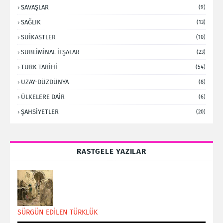
SAVAŞLAR
(9)
SAĞLIK
(13)
SUİKASTLER
(10)
SÜBLİMİNAL İFŞALAR
(23)
TÜRK TARİHİ
(54)
UZAY-DÜZDÜNYA
(8)
ÜLKELERE DAİR
(6)
ŞAHSİYETLER
(20)
RASTGELE YAZILAR
SÜRGÜN EDİLEN TÜRKLÜK