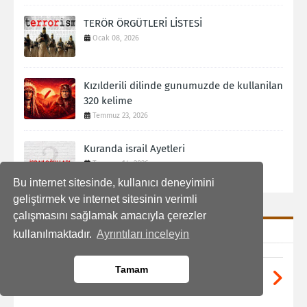
TERÖR ÖRGÜTLERİ LİSTESİ
Ocak 08, 2026
Kızılderili dilinde gunumuzde de kullanilan
320 kelime
Temmuz 23, 2026
Kuranda israil Ayetleri
Temmuz 14, 2026
Bu internet sitesinde, kullanıcı deneyimini
geliştirmek ve internet sitesinin verimli
çalışmasını sağlamak amacıyla çerezler
SON YORUMLAR
kullanılmaktadır.
Ayrıntıları inceleyin
Tamam
Anonymous:
Bu kitabı okumuştum ve bayağı ilgimi
çekmişti. Yaz ...