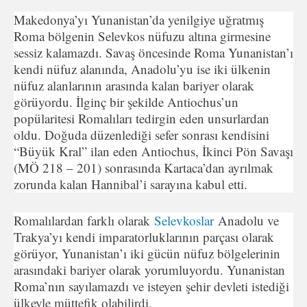
Makedonya’yı Yunanistan’da yenilgiye uğratmış
Roma bölgenin Selevkos nüfuzu altına girmesine
sessiz kalamazdı. Savaş öncesinde Roma Yunanistan’ı
kendi nüfuz alanında, Anadolu’yu ise iki ülkenin
nüfuz alanlarının arasında kalan bariyer olarak
görüyordu. İlginç bir şekilde Antiochus’un
popülaritesi Romalıları tedirgin eden unsurlardan
oldu. Doğuda düzenlediği sefer sonrası kendisini
“Büyük Kral” ilan eden Antiochus, İkinci Pön Savaşı
(MÖ 218 – 201) sonrasında Kartaca’dan ayrılmak
zorunda kalan Hannibal’i sarayına kabul etti.
Romalılardan farklı olarak
Selevkoslar
Anadolu ve
Trakya’yı kendi imparatorluklarının parçası olarak
görüyor, Yunanistan’ı iki gücün nüfuz bölgelerinin
arasındaki bariyer olarak yorumluyordu. Yunanistan
Roma’nın sayılamazdı ve isteyen şehir devleti istediği
ülkeyle müttefik olabilirdi.