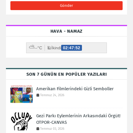
HAVA - NAMAZ
⛅
--°C
🕌
İkindi
02:47:51
SON 7 GÜNÜN EN POPÜLER YAZILARI
Amerikan Filmlerindeki Gizli Semboller
Temmuz 24, 2026
Gezi Parkı Eylemlerinin Arkasındaki Örgüt!
OTPOR-CANVAS
Temmuz 03, 2026