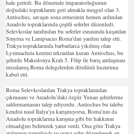
hale getirdi. Bu dönemde imparatorluğunun
doğudaki topraklarını geri almakla meşgul olan 3.
Antiochus, savaşın sona ermesinin hemen ardından
Anadolu topraklarında çeşitli seferler düzenledi.
Selevkoslar tarafından bu seferler esnasında kuşatılan
Smyrna ve Lampsacus Roma’dan yardım talep etti.
Trakya topraklarında barbarlarca yıkılmış olan
Lysimacheia kentini tekrardan kuran Antiochus, bu
şehirde Makedonya Kralı 5. Filip ile barış antlaşması
imzalamış Roma delegelerden dördünü huzuruna
kabul etti.
Roma Selevkoslardan Trakya topraklarından
çıkmasını ve Anadolu’daki özgür Yunan şehirlerine
saldırmamasını talep ediyordu. Antiochus bu talebe
kendisi nasıl İtalya’ya karışmıyorsa, Roma’nın da
Anadolu topraklarına karışma gibi bir hakkının
olmadığını belirterek yanıt verdi. Ona göre Trakya
atalarının toprağıydı ve oraya sefer düzenlemek en