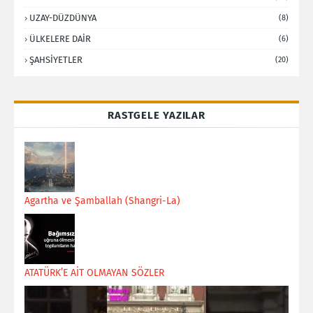
UZAY-DÜZDÜNYA
(8)
ÜLKELERE DAİR
(6)
ŞAHSİYETLER
(20)
RASTGELE YAZILAR
Agartha ve Şamballah (Shangri-La)
ATATÜRK’E AİT OLMAYAN SÖZLER