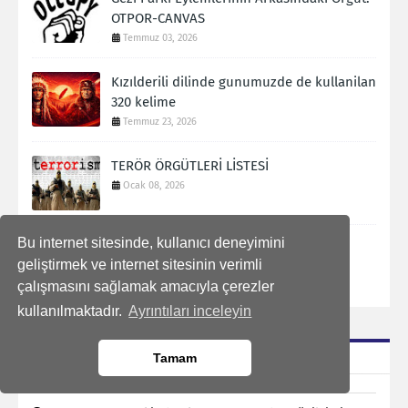
OTPOR-CANVAS
Temmuz 03, 2026
Kızılderili dilinde gunumuzde de kullanilan
320 kelime
Temmuz 23, 2026
TERÖR ÖRGÜTLERİ LİSTESİ
Ocak 08, 2026
Bu internet sitesinde, kullanıcı deneyimini
Kuranda israil Ayetleri
geliştirmek ve internet sitesinin verimli
Temmuz 14, 2026
çalışmasını sağlamak amacıyla çerezler
kullanılmaktadır.
Ayrıntıları inceleyin
SON YORUMLAR
Tamam