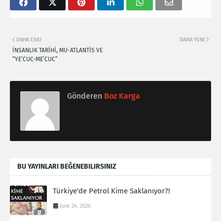
DAHA ESKI
DAHA YENI
İNSANLIK TARİHİ, MU-ATLANTİS VE
“YE’CUC-ME’CUC”
Gönderen
Boz Karga
BU YAYINLARI BEĞENEBILIRSINIZ
Türkiye'de Petrol Kime Saklanıyor?!
June 24, 2026