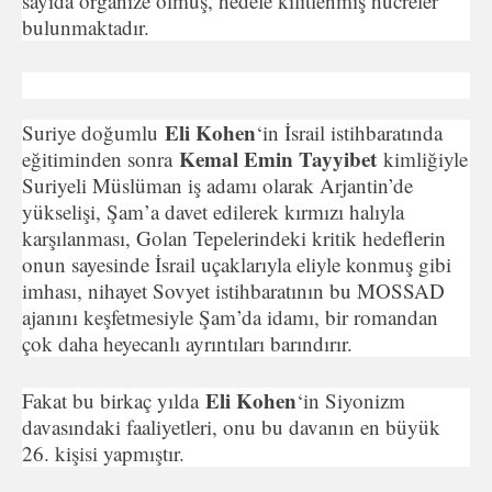
sayıda organize olmuş, hedefe kilitlenmiş hücreler
bulunmaktadır.
Eli Kohen
Suriye doğumlu
‘in İsrail istihbaratında
Kemal Emin Tayyibet
eğitiminden sonra
kimliğiyle
Suriyeli Müslüman iş adamı olarak Arjantin’de
yükselişi, Şam’a davet edilerek kırmızı halıyla
karşılanması, Golan Tepelerindeki kritik hedeflerin
onun sayesinde İsrail uçaklarıyla eliyle konmuş gibi
imhası, nihayet Sovyet istihbaratının bu MOSSAD
ajanını keşfetmesiyle Şam’da idamı, bir romandan
çok daha heyecanlı ayrıntıları barındırır.
Eli Kohen
Fakat bu birkaç yılda
‘in Siyonizm
davasındaki faaliyetleri, onu bu davanın en büyük
26. kişisi yapmıştır.