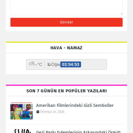
HAVA - NAMAZ
⛅
--°C
🕌
Öğle
03:54:52
SON 7 GÜNÜN EN POPÜLER YAZILARI
Amerikan Filmlerindeki Gizli Semboller
Temmuz 24, 2026
Gezi Parkı Eylemlerinin Arkasındaki Örgüt!