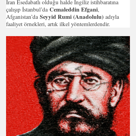
İran Esedabatlı olduğu halde İngiliz istihbaratına
Cemaleddin Efgani
çalışıp İstanbul’da
,
Seyyid Rumi (Anadolulu)
Afganistan’da
adıyla
faaliyet örnekleri, artık ilkel yöntemlerdendir.