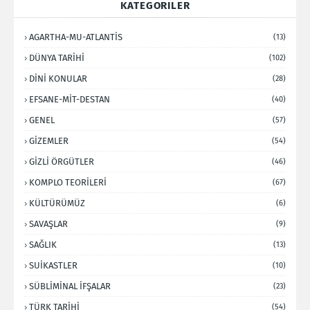
KATEGORILER
AGARTHA-MU-ATLANTİS
(13)
DÜNYA TARİHİ
(102)
DİNİ KONULAR
(28)
EFSANE-MİT-DESTAN
(40)
GENEL
(57)
GİZEMLER
(54)
GİZLİ ÖRGÜTLER
(46)
KOMPLO TEORİLERİ
(67)
KÜLTÜRÜMÜZ
(6)
SAVAŞLAR
(9)
SAĞLIK
(13)
SUİKASTLER
(10)
SÜBLİMİNAL İFŞALAR
(23)
TÜRK TARİHİ
(54)