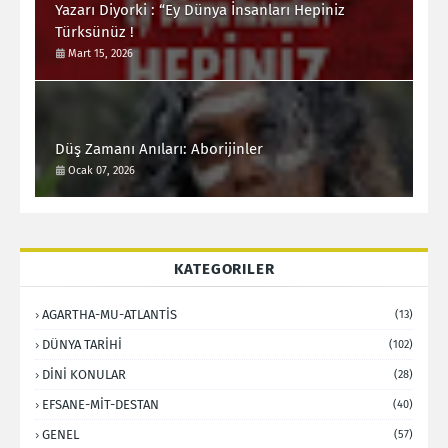
Yazarı Diyorki : “Ey Dünya İnsanları Hepiniz
Türksünüz !
Mart 15, 2026
Düş Zamanı Anıları: Aborijinler
Ocak 07, 2026
KATEGORILER
AGARTHA-MU-ATLANTİS
(13)
DÜNYA TARİHİ
(102)
DİNİ KONULAR
(28)
EFSANE-MİT-DESTAN
(40)
GENEL
(57)