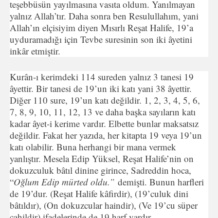
teşebbüsün yayılmasına vasıta oldum. Yanılmayan
yalnız Allah’tır. Daha sonra ben Resulullahım, yani
Allah’ın elçisiyim diyen Mısırlı Reşat Halife, 19’a
uyduramadığı için Tevbe suresinin son iki âyetini
inkâr etmiştir.
Kurân-ı kerimdeki 114 sureden yalnız 3 tanesi 19
âyettir. Bir tanesi de 19’un iki katı yani 38 âyettir.
Diğer 110 sure, 19’un katı değildir. 1, 2, 3, 4, 5, 6,
7, 8, 9, 10, 11, 12, 13 ve daha başka sayıların katı
kadar âyet-i kerime vardır. Elbette bunlar maksatsız
değildir. Fakat her yazıda, her kitapta 19 veya 19’un
katı olabilir. Buna herhangi bir mana vermek
yanlıştır. Mesela Edip Yüksel, Reşat Halife’nin on
dokuzculuk bâtıl dinine girince, Sadreddin hoca,
“
Oğlum Edip mürted oldu.”
demişti. Bunun harfleri
de 19’dur. (Reşat Halife kâfirdir), (19’culuk dini
bâtıldır), (On dokuzcular haindir), (Ve 19’cu süper
cahildir) ifadelerinde de 19 harf vardır.