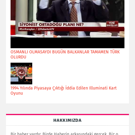
OSMANLI OLMASAYDI BUGÜN BALKANLAR TAMAMEN TÜRK
OLURDU
1994 Yılında Piyasaya Çıktığı İddia Edilen Illuminati Kart
Oyunu
HAKKIMIZDA
Bir haber vardır. Birde Haberin arkasındaki gerçek. Biz o