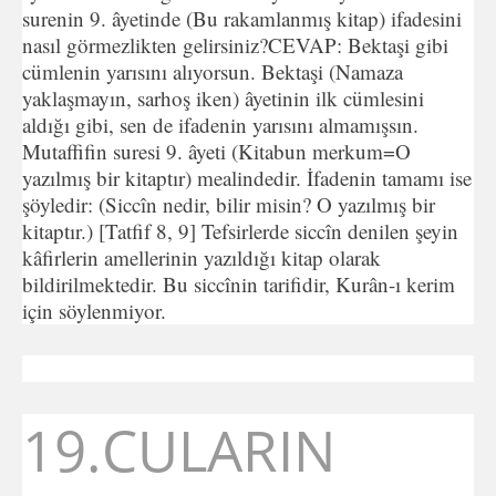
surenin 9. âyetinde (Bu rakamlanmış kitap) ifadesini
nasıl görmezlikten gelirsiniz?CEVAP: Bektaşi gibi
cümlenin yarısını alıyorsun. Bektaşi (Namaza
yaklaşmayın, sarhoş iken) âyetinin ilk cümlesini
aldığı gibi, sen de ifadenin yarısını almamışsın.
Mutaffifin suresi 9. âyeti (Kitabun merkum=O
yazılmış bir kitaptır) mealindedir. İfadenin tamamı ise
şöyledir: (Siccîn nedir, bilir misin? O yazılmış bir
kitaptır.) [Tatfif 8, 9] Tefsirlerde siccîn denilen şeyin
kâfirlerin amellerinin yazıldığı kitap olarak
bildirilmektedir. Bu siccînin tarifidir, Kurân-ı kerim
için söylenmiyor.
19.CULARIN