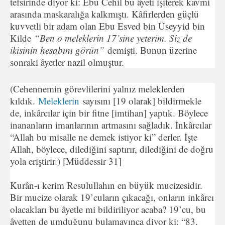
tefsirinde diyor ki: Ebu Cehil bu âyeti işiterek kavmi
arasında maskaralığa kalkmıştı. Kâfirlerden güçlü
kuvvetli bir adam olan Ebu Esved bin Üseyyid bin
Kilde
“Ben o meleklerin 17’sine yeterim. Siz de
ikisinin hesabını görün”
demişti. Bunun üzerine
sonraki âyetler nazil olmuştur.
(Cehennemin görevlilerini yalnız meleklerden
kıldık.
Meleklerin
sayısını [19 olarak] bildirmekle
de, inkârcılar için bir fitne [imtihan] yaptık. Böylece
inananların imanlarının artmasını sağladık. İnkârcılar
“Allah bu misalle ne demek istiyor ki” derler. İşte
Allah, böylece, dilediğini saptırır, dilediğini de doğru
yola eriştirir.) [Müddessir 31]
Kurân-ı kerim Resulullahın en büyük mucizesidir.
Bir mucize olarak 19’cuların çıkacağı, onların inkârcı
olacakları bu âyetle mi bildiriliyor acaba? 19’cu, bu
âyetten de umduğunu bulamayınca diyor ki: “83.