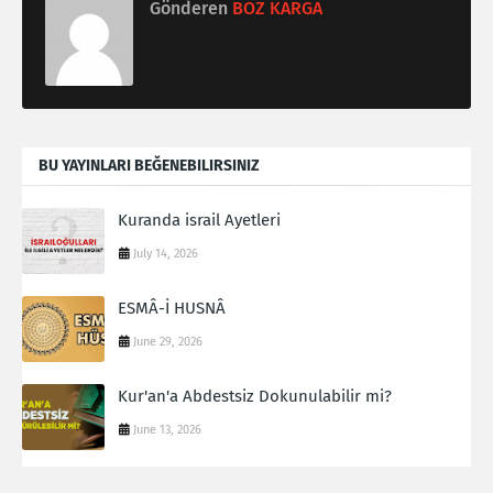
Gönderen
BOZ KARGA
BU YAYINLARI BEĞENEBILIRSINIZ
Kuranda israil Ayetleri
July 14, 2026
ESMÂ-İ HUSNÂ
June 29, 2026
Kur'an'a Abdestsiz Dokunulabilir mi?
June 13, 2026