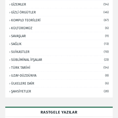
GİZEMLER
(54)
GİZLİ ÖRGÜTLER
(46)
KOMPLO TEORİLERİ
(67)
KÜLTÜRÜMÜZ
(6)
SAVAŞLAR
(9)
SAĞLIK
(13)
SUİKASTLER
(10)
SÜBLİMİNAL İFŞALAR
(23)
TÜRK TARİHİ
(54)
UZAY-DÜZDÜNYA
(8)
ÜLKELERE DAİR
(6)
ŞAHSİYETLER
(20)
RASTGELE YAZILAR