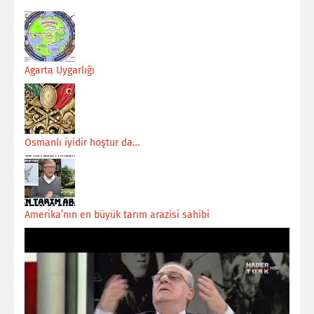
Agarta Uygarlığı
Osmanlı iyidir hoştur da…
Amerika’nın en büyük tarım arazisi sahibi