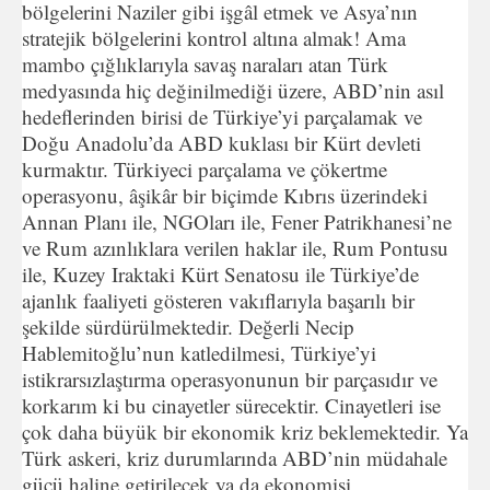
bölgelerini Naziler gibi işgâl etmek ve Asya’nın
stratejik bölgelerini kontrol altına almak! Ama
mambo çığlıklarıyla savaş naraları atan Türk
medyasında hiç değinilmediği üzere, ABD’nin asıl
hedeflerinden birisi de Türkiye’yi parçalamak ve
Doğu Anadolu’da ABD kuklası bir Kürt devleti
kurmaktır. Türkiyeci parçalama ve çökertme
operasyonu, âşikâr bir biçimde Kıbrıs üzerindeki
Annan Planı ile, NGOları ile, Fener Patrikhanesi’ne
ve Rum azınlıklara verilen haklar ile, Rum Pontusu
ile, Kuzey Iraktaki Kürt Senatosu ile Türkiye’de
ajanlık faaliyeti gösteren vakıflarıyla başarılı bir
şekilde sürdürülmektedir. Değerli Necip
Hablemitoğlu’nun katledilmesi, Türkiye’yi
istikrarsızlaştırma operasyonunun bir parçasıdır ve
korkarım ki bu cinayetler sürecektir. Cinayetleri ise
çok daha büyük bir ekonomik kriz beklemektedir. Ya
Türk askeri, kriz durumlarında ABD’nin müdahale
gücü haline getirilecek ya da ekonomisi