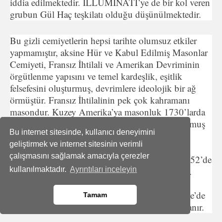
iddia edilmektedir. ILLUMINATI’ye de bir kol veren
grubun Gül Haç teşkilatı olduğu düşünülmektedir.
Bu gizli cemiyetlerin hepsi tarihte olumsuz etkiler
yapmamıştır, aksine Hür ve Kabul Edilmiş Masonlar
Cemiyeti, Fransız İhtilali ve Amerikan Devriminin
örgütlenme yapısını ve temel kardeşlik, eşitlik
felsefesini oluşturmuş, devrimlere ideolojik bir ağ
örmüştür. Fransız İhtilalinin pek çok kahramanı
masondur. Kuzey Amerika’ya masonluk 1730’larda
gelmiştir. Benjamin Franklin 1731’de mason olmuş
Bu internet sitesinde, kullanıcı deneyimini
ve 1734’de Pennsylvania’nın Büyük Üstadı
geliştirmek ve internet sitesinin verimli
olmuştur. Rose Croixler’in (Gül Haç) üçlü
çalışmasını sağlamak amacıyla çerezler
konsülünde yer almıştır. George Washington 1752’de
masonluğa alinmiş 1789da da Başkan olmuştur.
kullanılmaktadır.
Ayrıntıları inceleyin
Amerikan başkanlarının büyük çoğunluğu
masondur. Masonik örgütlerin pek çoğu Türkiye’de
Tamam
de adı çok tartışılan Tapınak Şövalyeleri’ne dayanır.