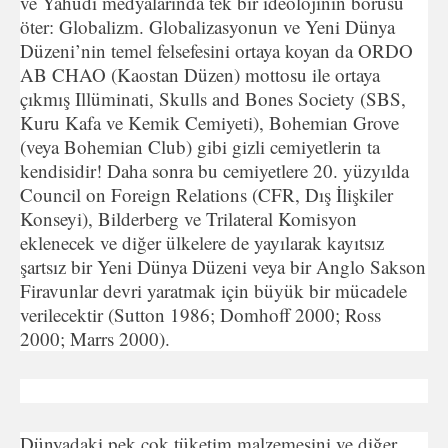
ve Yahudi medyalarında tek bir ideolojinin borusu
öter: Globalizm. Globalizasyonun ve Yeni Dünya
Düzeni’nin temel felsefesini ortaya koyan da ORDO
AB CHAO (Kaostan Düzen) mottosu ile ortaya
çıkmış Illüminati, Skulls and Bones Society (SBS,
Kuru Kafa ve Kemik Cemiyeti), Bohemian Grove
(veya Bohemian Club) gibi gizli cemiyetlerin ta
kendisidir! Daha sonra bu cemiyetlere 20. yüzyılda
Council on Foreign Relations (CFR, Dış İlişkiler
Konseyi), Bilderberg ve Trilateral Komisyon
eklenecek ve diğer ülkelere de yayılarak kayıtsız
şartsız bir Yeni Dünya Düzeni veya bir Anglo Sakson
Firavunlar devri yaratmak için büyük bir mücadele
verilecektir (Sutton 1986; Domhoff 2000; Ross
2000; Marrs 2000).
Dünyadaki pek çok tüketim malzemesini ve diğer