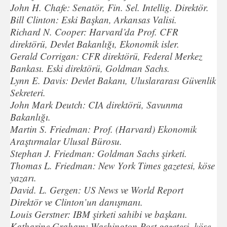
John H. Chafe: Senatör, Fin. Sel. Intellig. Direktör.
Bill Clinton: Eski Başkan, Arkansas Valisi.
Richard N. Cooper: Harvard’da Prof. CFR
direktörü, Devlet Bakanlığı, Ekonomik isler.
Gerald Corrigan: CFR direktörü, Federal Merkez
Bankası. Eski direktörü, Goldman Sachs.
Lynn E. Davis: Devlet Bakanı, Uluslararası Güvenlik
Sekreteri.
John Mark Deutch: CIA direktörü, Savunma
Bakanlığı.
Martin S. Friedman: Prof. (Harvard) Ekonomik
Araştırmalar Ulusal Bürosu.
Stephan J. Friedman: Goldman Sachs şirketi.
Thomas L. Friedman: New York Times gazetesi, köse
yazarı.
David. L. Gergen: US News ve World Report
Direktör ve Clinton’un danışmanı.
Louis Gerstner: IBM şirketi sahibi ve başkanı.
Katharine Graham: Washington Post gazetesi, köse