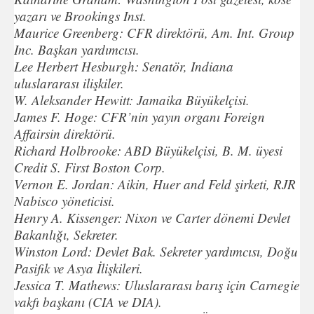
yazarı ve Brookings Inst.
Maurice Greenberg: CFR direktörü, Am. Int. Group
Inc. Başkan yardımcısı.
Lee Herbert Hesburgh: Senatör, Indiana
uluslararası ilişkiler.
W. Aleksander Hewitt: Jamaika Büyükelçisi.
James F. Hoge: CFR’nin yayın organı Foreign
Affairsin direktörü.
Richard Holbrooke: ABD Büyükelçisi, B. M. üyesi
Credit S. First Boston Corp.
Vernon E. Jordan: Aikin, Huer and Feld şirketi, RJR
Nabisco yöneticisi.
Henry A. Kissenger: Nixon ve Carter dönemi Devlet
Bakanlığı, Sekreter.
Winston Lord: Devlet Bak. Sekreter yardımcısı, Doğu
Pasifik ve Asya İlişkileri.
Jessica T. Mathews: Uluslararası barış için Carnegie
vakfı başkanı (CIA ve DIA).