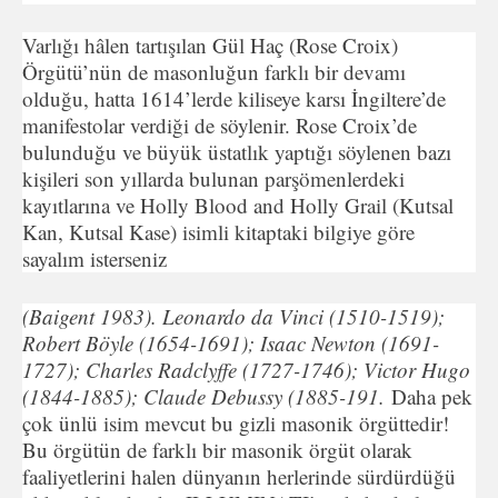
Varlığı hâlen tartışılan Gül Haç (Rose Croix)
Örgütü’nün de masonluğun farklı bir devamı
olduğu, hatta 1614’lerde kiliseye karsı İngiltere’de
manifestolar verdiği de söylenir. Rose Croix’de
bulunduğu ve büyük üstatlık yaptığı söylenen bazı
kişileri son yıllarda bulunan parşömenlerdeki
kayıtlarına ve Holly Blood and Holly Grail (Kutsal
Kan, Kutsal Kase) isimli kitaptaki bilgiye göre
sayalım isterseniz
(Baigent 1983). Leonardo da Vinci (1510-1519);
Robert Böyle (1654-1691); Isaac Newton (1691-
1727); Charles Radclyffe (1727-1746); Victor Hugo
(1844-1885); Claude Debussy (1885-191.
Daha pek
çok ünlü isim mevcut bu gizli masonik örgüttedir!
Bu örgütün de farklı bir masonik örgüt olarak
faaliyetlerini halen dünyanın herlerinde sürdürdüğü