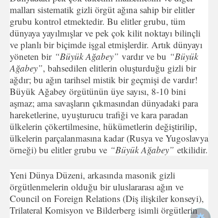
malları sistematik gizli örgüt ağına sahip bir elitler
grubu kontrol etmektedir. Bu elitler grubu, tüm
dünyaya yayılmışlar ve pek çok kilit noktayı bilinçli
ve planlı bir biçimde işgal etmişlerdir. Artık dünyayı
yöneten bir
“Büyük Ağabey”
vardır ve bu
“Büyük
Ağabey”
, bahsedilen elitlerin oluşturduğu gizli bir
ağdır; bu ağın tarihsel mistik bir geçmişi de vardır!
Büyük Ağabey örgütünün üye sayısı, 8-10 bini
aşmaz; ama savaşların çıkmasından dünyadaki para
hareketlerine, uyuşturucu trafiği ve kara paradan
ülkelerin çökertilmesine, hükümetlerin değiştirilip,
ülkelerin parçalanmasına kadar (Rusya ve Yugoslavya
örneği) bu elitler grubu ve
“Büyük Ağabey”
etkilidir.
Yeni Dünya Düzeni, arkasında masonik gizli
örgütlenmelerin olduğu bir uluslararası ağın ve
Council on Foreign Relations (Diş ilişkiler konseyi),
Trilateral Komisyon ve Bilderberg isimli örgütlerin