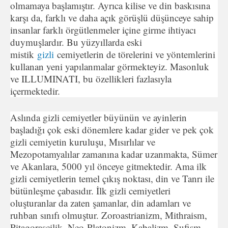
olmamaya başlamıştır. Ayrıca kilise ve din baskısına
karşı da, farklı ve daha açık görüşlü düşünceye sahip
insanlar farklı örgütlenmeler içine girme ihtiyacı
duymuşlardır. Bu yüzyıllarda eski
mistik
gizli
cemiyetlerin de törelerini ve yöntemlerini
kullanan yeni yapılanmalar görmekteyiz. Masonluk
ve ILLUMINATI, bu özellikleri fazlasıyla
içermektedir.
Aslında gizli cemiyetler büyünün ve ayinlerin
başladığı çok eski dönemlere kadar gider ve pek çok
gizli cemiyetin kuruluşu, Mısırlılar ve
Mezopotamyalılar zamanına kadar uzanmakta, Sümer
ve Akanlara, 5000 yıl önceye gitmektedir. Ama ilk
gizli cemiyetlerin temel çıkış noktası, din ve Tanrı ile
bütünleşme çabasıdır. İlk gizli cemiyetleri
oluşturanlar da zaten şamanlar, din adamları ve
ruhban sınıfı olmuştur. Zoroastrianizm, Mithraism,
Pitagorasçilik, Neo-Platonizm, Kabalizm, Sufism,