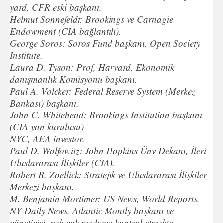
yard, CFR eski başkanı.
Helmut Sonnefeldt: Brookings ve Carnagie
Endowment (CIA bağlantılı).
George Soros: Soros Fund başkanı, Open Society
Institute.
Laura D. Tyson: Prof, Harvard, Ekonomik
danışmanlık Komisyonu başkanı.
Paul A. Volcker: Federal Reserve System (Merkez
Bankası) başkanı.
John C. Whitehead: Brookings Institution başkanı
(CIA yan kurulusu)
NYC, AEA investor.
Paul D. Wolfowitz: John Hopkins Ünv Dekanı, İleri
Uluslararası İlişkiler (CIA).
Robert B. Zoellick: Stratejik ve Uluslararası İlişkiler
Merkezi başkanı.
M. Benjamin Mortimer: US News, World Reports,
NY Daily News, Atlantic Montly başkanı ve
yöneticisi, pek çok medyayı kontrol etmekte.