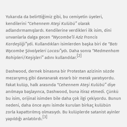
Yukarıda da belirttiğimiz gibi, bu cemiyetin üyeleri,
kendilerini
“Cehennem Ateşi Kulübü”
olarak
adlandırmamışlardı. Kendilerine verdikleri ilk isim, dini
unvanlarla dalga gecen
“Wycombe’li Aziz Francis
Kardeşliği”
ydi. Kullandıkları isimlerden başka biri de
“Batı
Wycombe Şövalyeleri Locası”
ydı. Daha sonra
“Medmenham
[2]
Rahipleri/Keşişleri”
adını kullandılar.
Dashwood, dernek binasına bir Protestan azizinin sözde
mezarıymış gibi davranarak esrarlı bir merak yaratıyordu.
Fakat kulüp, halk arasında
“Cehennem Ateşi Kulübü”
diye
anılmaya başlayınca, Dashwood, buna itiraz etmedi. Çünkü
bu isim, orijinal isimden bile daha çok ilgi çekiyordu. Bunun
nedeni, daha önce aynı isimde kurulan birkaç kulübün
zorla kapattırılmış olmasıydı. Bu kulüplerde satanist ayinler
[3]
yapıldığı anlatılırdı.