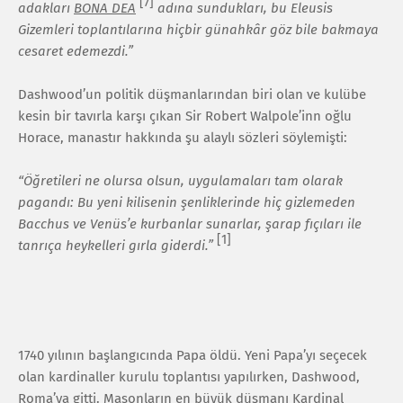
[7]
adakları
BONA DEA
adına sundukları, bu Eleusis
Gizemleri toplantılarına hiçbir günahkâr göz bile bakmaya
cesaret edemezdi.”
Dashwood’un politik düşmanlarından biri olan ve kulübe
kesin bir tavırla karşı çıkan Sir Robert Walpole’inn oğlu
Horace, manastır hakkında şu alaylı sözleri söylemişti:
“Öğretileri ne olursa olsun, uygulamaları tam olarak
pagandı: Bu yeni kilisenin şenliklerinde hiç gizlemeden
Bacchus ve Venüs’e kurbanlar sunarlar, şarap fıçıları ile
[1]
tanrıça heykelleri gırla giderdi.”
1740 yılının başlangıcında Papa öldü. Yeni Papa’yı seçecek
olan kardinaller kurulu toplantısı yapılırken, Dashwood,
Roma’ya gitti. Masonların en büyük düşmanı Kardinal