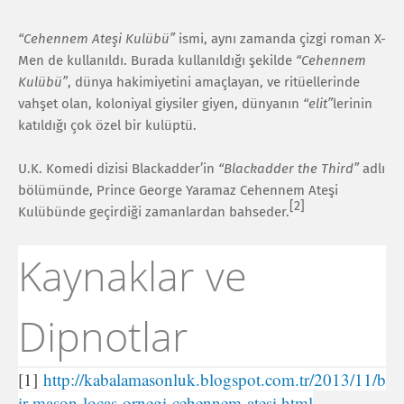
“Cehennem Ateşi Kulübü”
ismi, aynı zamanda çizgi roman X-
Men de kullanıldı. Burada kullanıldığı şekilde
“Cehennem
Kulübü”
, dünya hakimiyetini amaçlayan, ve ritüellerinde
vahşet olan, koloniyal giysiler giyen, dünyanın
“elit”
lerinin
katıldığı çok özel bir kulüptü.
U.K. Komedi dizisi Blackadder’in
“Blackadder the Third”
adlı
bölümünde, Prince George Yaramaz Cehennem Ateşi
[2]
Kulübünde geçirdiği zamanlardan bahseder.
Kaynaklar ve
Dipnotlar
[1]
http://kabalamasonluk.blogspot.com.tr/2013/11/b
ir-mason-locas-ornegi-cehennem-atesi.html