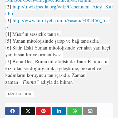
[2]
http://tr.wikipedia.org/wiki/Cehennem_Ateşi_Kul
übü
[3]
http://www.hurriyet.com.tr/yasam/5482456_p.as
p
[4] Mısır’ın sessizlik tanrısı.
[5] Yunan mitolojisinde şarap ve bağ tanrısıdır.
[6] Satir, Eski Yunan mitolojisinde yer alan yarı keçi
yarı insan kır ve orman iyesi.
[7] Bona Dea, Roma mitolojisinde Tanrı Faunus’un
kızı olan ve doğurganlık, iyileştirme, bekaret ve
kadınların koruyucu tanrıçasıdır. Zaman
zaman
“Fauna”
adıyla da bilinir.
GİZLİ ÖRGÜTLER