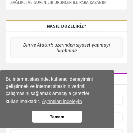
SAĞLIKLI VE GÜVENİLİR ÜRÜNLER İLE PARA KAZANIN
NASIL DÜZELİRİZ?
Din ve Atatürk üzerinden siyaset yapmayı
bırakmak
İLETIŞIM FORMU
Bu internet sitesinde, kullanıcı deneyimini
geliştirmek ve internet sitesinin verimli
Ad
çalışmasını sağlamak amacıyla çerezler
kullanılmaktadır.
Ayrıntıları inceleyin
E-posta
*
Tamam
Mesaj
*