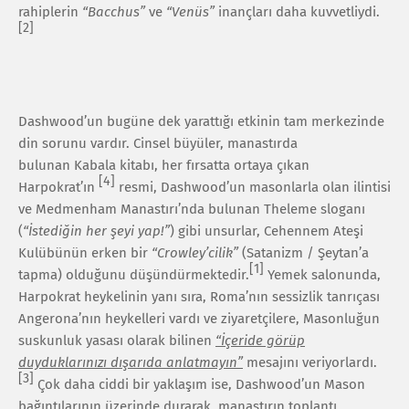
rahiplerin
“Bacchus”
ve
“Venüs”
inançları daha kuvvetliydi.
[2]
Dashwood’un bugüne dek yarattığı etkinin tam merkezinde
din sorunu vardır. Cinsel büyüler, manastırda
bulunan Kabala kitabı, her fırsatta ortaya çıkan
[4]
Harpokrat’ın
resmi, Dashwood’un masonlarla olan ilintisi
ve Medmenham Manastırı’nda bulunan Theleme sloganı
(
“İstediğin her şeyi yap!”
) gibi unsurlar, Cehennem Ateşi
Kulübünün erken bir
“Crowley’cilik”
(Satanizm / Şeytan’a
[1]
tapma) olduğunu düşündürmektedir.
Yemek salonunda,
Harpokrat heykelinin yanı sıra, Roma’nın sessizlik tanrıçası
Angerona’nın heykelleri vardı ve ziyaretçilere, Masonluğun
suskunluk yasası olarak bilinen
“İçeride görüp
duyduklarınızı dışarıda anlatmayın”
mesajını veriyorlardı.
[3]
Çok daha ciddi bir yaklaşım ise, Dashwood’un Mason
bağıntılarının üzerinde durarak, manastırın toplantı