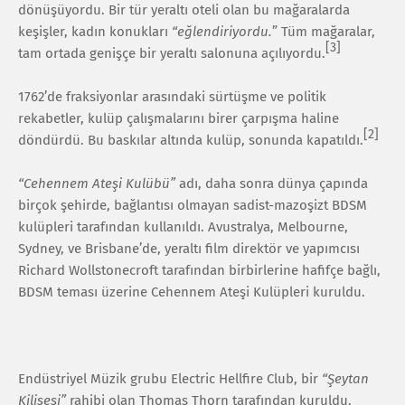
dönüşüyordu. Bir tür yeraltı oteli olan bu mağaralarda
keşişler, kadın konukları
“eğlendiriyordu.
” Tüm mağaralar,
[3]
tam ortada genişçe bir yeraltı salonuna açılıyordu.
1762’de fraksiyonlar arasındaki sürtüşme ve politik
rekabetler, kulüp çalışmalarını birer çarpışma haline
[2]
döndürdü. Bu baskılar altında kulüp, sonunda kapatıldı.
“Cehennem Ateşi Kulübü”
adı, daha sonra dünya çapında
birçok şehirde, bağlantısı olmayan sadist-mazoşizt BDSM
kulüpleri tarafından kullanıldı. Avustralya, Melbourne,
Sydney, ve Brisbane’de, yeraltı film direktör ve yapımcısı
Richard Wollstonecroft tarafından birbirlerine hafifçe bağlı,
BDSM teması üzerine Cehennem Ateşi Kulüpleri kuruldu.
Endüstriyel Müzik grubu Electric Hellfire Club, bir
“Şeytan
Kilisesi”
rahibi olan Thomas Thorn tarafından kuruldu.