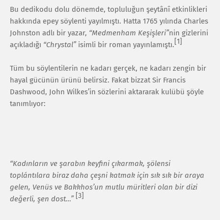
Bu dedikodu dolu dönemde, topluluğun şeytânî etkinlikleri
hakkında epey söylenti yayılmıştı. Hatta 1765 yılında Charles
Johnston adlı bir yazar,
“Medmenham Keşişleri”
nin gizlerini
[1]
açıkladığı
“Chrystal”
isimli bir roman yayınlamıştı.
Tüm bu söylentilerin ne kadarı gerçek, ne kadarı zengin bir
hayal gücünün ürünü belirsiz. Fakat bizzat Sir Francis
Dashwood, John Wilkes’in sözlerini aktararak kulübü şöyle
tanımlıyor:
“Kadınların ve şarabın keyfini çıkarmak, şölensi
toplántılara biraz daha çeşni katmak için sık sık bir araya
gelen, Venüs ve Bakkhos’un mutlu müritleri olan bir dizi
[3]
değerli, şen dost…”