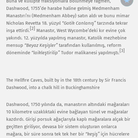
Buna ve kulüpte fraksiyonlara bölünmeye rağmen,
Dashwood, 1755’de harabe haline gelmiş Medmenham
Manastırı’nı (Medmenham Abbey) satın aldı ve bunu mimar
Nicholas Revetta 18. yüzyıl
“Gotik Canlanış”
tarzında tekrar
[2]
inşa ettirdi.
Manastır, West Wycombe’deki kır evine çok
yakındı. 12. yüzyılda yapılmış manastır, Katolik mezhebine
mensup
“Beyaz Keşişler”
tarafından kullanılmış, reform
[3]
döneminde
“laikleştirilip”
Tudor malikanesi yapılmıştı.
The Hellfire Caves, built by in the 18th century by Sir Francis
Dashwood, into a chalk hill in Buckinghamshire
Dashwood, 1750 yılında da, manastırın altındaki mağaraları
10 kilometre uzaklıktaki evine bağlayan tünel ve mağaralar
kazdırdı. Girişi porsuk ağaçlarıyla kaplı mağaralara alçak bir
geçitten giriliyor, devasa bir sistem oluşturan onlarca
mağara, bir süre sonra tek tek her bir
“keşiş”
için hücrelere