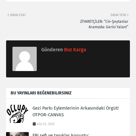
DAHA ESKI
DAHA YENI
ZİYARETÇİLER: “Cin-Şeytanlar
Aramızda: Gerisi Yalan!”
Gönderen
Boz Karga
BU YAYINLARI BEĞENEBILIRSINIZ
Gezi Parkı Eylemlerinin Arkasındaki Örgüt!
OTPOR-CANVAS
July 03, 2026
FBI şefi ve tanıklar konuştu: