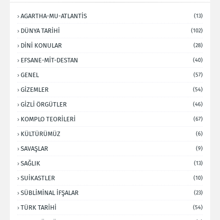
AGARTHA-MU-ATLANTİS
(13)
DÜNYA TARİHİ
(102)
DİNİ KONULAR
(28)
EFSANE-MİT-DESTAN
(40)
GENEL
(57)
GİZEMLER
(54)
GİZLİ ÖRGÜTLER
(46)
KOMPLO TEORİLERİ
(67)
KÜLTÜRÜMÜZ
(6)
SAVAŞLAR
(9)
SAĞLIK
(13)
SUİKASTLER
(10)
SÜBLİMİNAL İFŞALAR
(23)
TÜRK TARİHİ
(54)