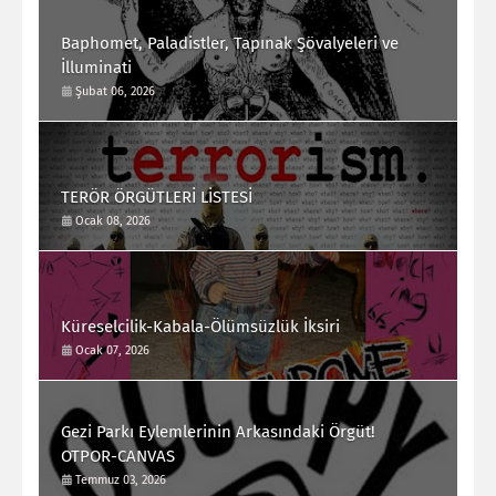
Baphomet, Paladistler, Tapınak Şövalyeleri ve
İlluminati
Şubat 06, 2026
TERÖR ÖRGÜTLERİ LİSTESİ
Ocak 08, 2026
Küreselcilik-Kabala-Ölümsüzlük İksiri
Ocak 07, 2026
Gezi Parkı Eylemlerinin Arkasındaki Örgüt!
OTPOR-CANVAS
Temmuz 03, 2026