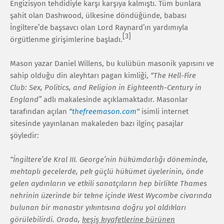
Engizisyon tehdidiyle karşı karşıya kalmıştı. Tüm bunlara
şahit olan Dashwood, ülkesine döndüğünde, babası
İngiltere’de başsavcı olan Lord Raynard’ın yardımıyla
[3]
örgütlenme girişimlerine başladı.
Mason yazar Daniel Willens, bu kulübün masonik yapısını ve
sahip olduğu din aleyhtarı pagan kimliği,
“The Hell-Fire
Club: Sex, Politics, and Religion in Eighteenth-Century in
England”
adlı makalesinde açıklamaktadır. Masonlar
tarafından açılan
“
thefreemason.com
“
isimli internet
sitesinde yayınlanan makaleden bazı ilginç pasajlar
şöyledir:
“İngiltere’de Kral III. George’nin hükümdarlığı döneminde,
mehtaplı gecelerde, pek güçlü hükümet üyelerinin, önde
gelen aydınların ve etkili sanatçıların hep birlikte Thames
nehrinin üzerinde bir tekne içinde West Wycombe civarında
bulunan bir manastır yıkıntısına doğru yol aldıkları
görülebilirdi. Orada,
keşiş kıyafetlerine bürünen