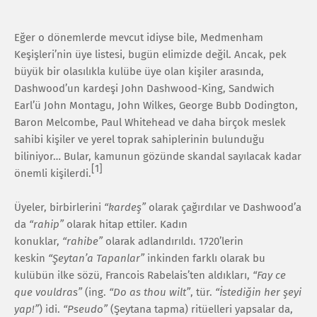
Eğer o dönemlerde mevcut idiyse bile, Medmenham
Keşişleri’nin üye listesi, bugün elimizde değil. Ancak, pek
büyük bir olasılıkla kulübe üye olan kişiler arasında,
Dashwood’un kardeşi John Dashwood-King, Sandwich
Earl’ü John Montagu, John Wilkes, George Bubb Dodington,
Baron Melcombe, Paul Whitehead ve daha birçok meslek
sahibi kişiler ve yerel toprak sahiplerinin bulunduğu
biliniyor… Bular, kamunun gözünde skandal sayılacak kadar
[1]
önemli kişilerdi.
Üyeler, birbirlerini
“kardeş”
olarak çağırdılar ve Dashwood’a
da
“rahip”
olarak hitap ettiler. Kadın
konuklar,
“rahibe”
olarak adlandırıldı. 1720’lerin
keskin
“Şeytan’a Tapanlar”
inkinden farklı olarak bu
kulübün ilke sözü, Francois Rabelais’ten aldıkları,
“Fay ce
que vouldras”
(ing.
“Do as thou wilt”
, tür.
“İstediğin her şeyi
yap!”
) idi.
“Pseudo”
(Şeytana tapma) ritüelleri yapsalar da,