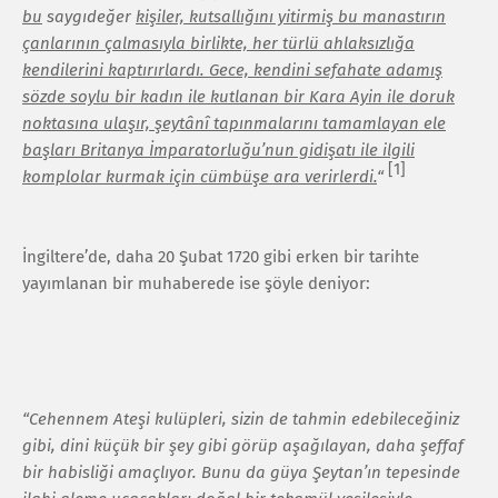
bu
saygıdeğer
kişiler, kutsallığını yitirmiş bu manastırın
çanlarının çalmasıyla birlikte, her türlü ahlaksızlığa
kendilerini kaptırırlardı. Gece, kendini sefahate adamış
sözde soylu bir kadın ile kutlanan bir Kara Ayin ile doruk
noktasına ulaşır, şeytânî tapınmalarını tamamlayan ele
başları Britanya İmparatorluğu’nun gidişatı ile ilgili
[1]
komplolar kurmak için cümbüşe ara verirlerdi.
“
İngiltere’de, daha 20 Şubat 1720 gibi erken bir tarihte
yayımlanan bir muhaberede ise şöyle deniyor:
“Cehennem Ateşi kulüpleri, sizin de tahmin edebileceğiniz
gibi, dini küçük bir şey gibi görüp aşağılayan, daha şeffaf
bir habisliği amaçlıyor. Bunu da güya Şeytan’ın tepesinde