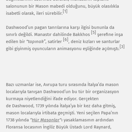
salonunun bir Mason mabedi olduğunu, büyük olasılıkla
[1]
isabetli olarak, ileri sürebilir.
Dashwood’un pagan tanrılarına karşı ilgisi bununla da
[5]
sınırlı değildi. Manastır dahilinde Bakkhos
şerefine inşa
[6]
edilen bir
“tapınak”
, satirler
, deniz kızları ve santurlar
[3]
gibi giyinmiş oyuncuların animasyonu eşliğinde açılmıştı.
Bazı uzmanlar ise, Avrupa turu sırasında İtalya’da mason
localarıyla tanışan Dashwood’un bu tür bir organizasyon
kurmaya niyetlendiğini ifade ediyor. Gerçekten
de Dashwood, 1739 yılında İtalya’ya bir kez daha gitmiş,
mason localarıyla irtibata geçmişti. Yeni seçilen Papa’nın
1738 yılında
“
Hür Masonlar
“
ı yasaklamasının ardından
Floransa locasının İngiliz Büyük Üstadı Lord Raynard,