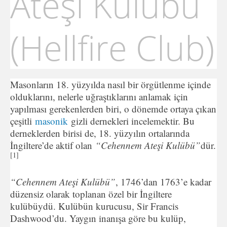
Ateşi Kulübü
(Hellfire Club)
Masonların 18. yüzyılda nasıl bir örgütlenme içinde
olduklarını, nelerle uğraştıklarını anlamak için
yapılması gerekenlerden biri, o dönemde ortaya çıkan
çeşitli
masonik
gizli dernekleri incelemektir. Bu
derneklerden birisi de, 18. yüzyılın ortalarında
İngiltere’de aktif olan
“Cehennem Ateşi Kulübü”
dür.
[1]
“Cehennem Ateşi Kulübü”
, 1746’dan 1763’e kadar
düzensiz olarak toplanan özel bir İngiltere
kulübüydü. Kulübün kurucusu, Sir Francis
Dashwood’du. Yaygın inanışa göre bu kulüp,