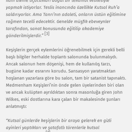
ilahi aleme uçacakları doğal bir tekamül vesilesiyle
yapmak istiyorlar. Teslis inancında özellikle Kutsal Ruh’a
saldırıyorlar. Ama Tanrı’nın adaleti, onların üstün eğitimine
rağmen tecelli edecektir. Genelde müşfik ebeveynler
tarafından, sanat konusunda eğitilip akademiye
[3]
gönderilmişlerdir.”
Keşişlerin gerçek eylemlerini öğrenebilmek için gerekli belli
başlı bilgiler herhalde toplantı salonunda bulunmalıydı.
Ancak salonun hem döşenişi, hem de kullanılış tarzı,
bugüne kadar esrarını korudu. Sansasyon yaratmaktan
hoşlanan yazarlara göre bu salon, tam bir satanist tapınaktı.
Medmenham Keşişleri’nin önde gelen üyelerinden biri olan
ve ancak kulüpten ayrıldıktan sonra masonluğa giren John
Wilkes, eski dostlarına kara çalan bir makalesinde şunları
anlatmıştı:
“Kutsal günlerde keşişlerin bir araya gelerek en gizli
ayinleri yaptıkları ve şatafatlı törenlerle kutsal