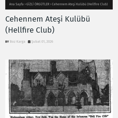
Ana Sayfa
GİZLİ ÖRGÜTLER
Cehennem Ateşi Kulübü (Hellfire Club)
Cehennem Ateşi Kulübü
(Hellfire Club)
Boz Karga
Şubat 01, 2026