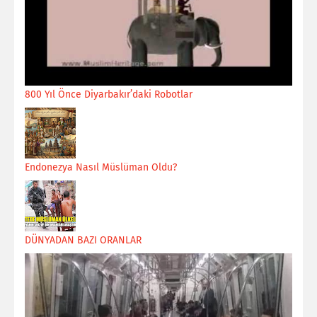
800 Yıl Önce Diyarbakır’daki Robotlar
Endonezya Nasıl Müslüman Oldu?
DÜNYADAN BAZI ORANLAR