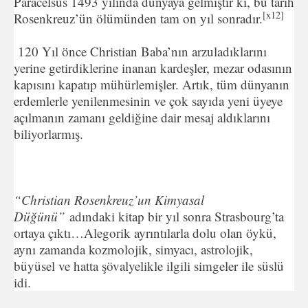
Paracelsus 1493 yılında dünyaya gelmiştir ki, bu tarih
[x12]
Rosenkreuz’ün ölümünden tam on yıl sonradır.
120 Yıl önce Christian Baba’nın arzuladıklarını
yerine getirdiklerine inanan kardeşler, mezar odasının
kapısını kapatıp mühürlemişler. Artık, tüm dünyanın
erdemlerle yenilenmesinin ve çok sayıda yeni üyeye
açılmanın zamanı geldiğine dair mesaj aldıklarını
biliyorlarmış.
“Christian Rosenkreuz’un Kimyasal
Düğünü”
adındaki kitap bir yıl sonra Strasbourg’ta
ortaya çıktı…Alegorik ayrıntılarla dolu olan öykü,
aynı zamanda kozmolojik, simyacı, astrolojik,
büyüsel ve hatta şövalyelikle ilgili simgeler ile süslü
idi.