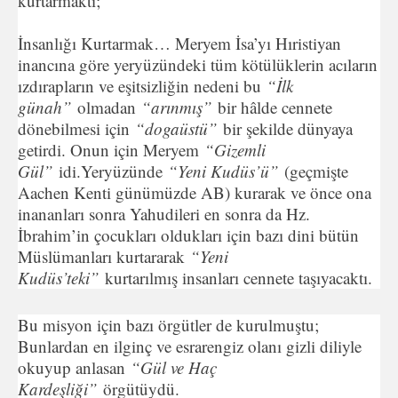
kurtarmaktı;
İnsanlığı Kurtarmak… Meryem İsa’yı Hıristiyan
inancına göre yeryüzündeki tüm kötülüklerin acıların
ızdırapların ve eşitsizliğin nedeni bu
“İlk
günah”
olmadan
“arınmış”
bir hâlde cennete
dönebilmesi için
“dogaüstü”
bir şekilde dünyaya
getirdi. Onun için Meryem
“Gizemli
Gül”
idi.Yeryüzünde
“Yeni Kudüs’ü”
(geçmişte
Aachen Kenti günümüzde AB) kurarak ve önce ona
inananları sonra Yahudileri en sonra da Hz.
İbrahim’in çocukları oldukları için bazı dini bütün
Müslümanları kurtararak
“Yeni
Kudüs’teki”
kurtarılmış insanları cennete taşıyacaktı.
Bu misyon için bazı örgütler de kurulmuştu;
Bunlardan en ilginç ve esrarengiz olanı gizli diliyle
okuyup anlasan
“Gül ve Haç
Kardeşliği”
örgütüydü.