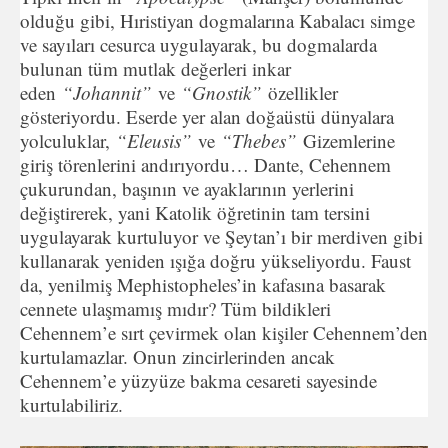
olduğu gibi, Hıristiyan dogmalarına Kabalacı simge
ve sayıları cesurca uygulayarak, bu dogmalarda
bulunan tüm mutlak değerleri inkar
eden
“Johannit”
ve
“Gnostik”
özellikler
gösteriyordu. Eserde yer alan doğaüstü dünyalara
yolculuklar,
“Eleusis”
ve
“Thebes”
Gizemlerine
giriş törenlerini andırıyordu… Dante, Cehennem
çukurundan, başının ve ayaklarının yerlerini
değiştirerek, yani Katolik öğretinin tam tersini
uygulayarak kurtuluyor ve Şeytan’ı bir merdiven gibi
kullanarak yeniden ışığa doğru yükseliyordu. Faust
da, yenilmiş Mephistopheles’in kafasına basarak
cennete ulaşmamış mıdır? Tüm bildikleri
Cehennem’e sırt çevirmek olan kişiler Cehennem’den
kurtulamazlar. Onun zincirlerinden ancak
Cehennem’e yüzyüze bakma cesareti sayesinde
kurtulabiliriz.