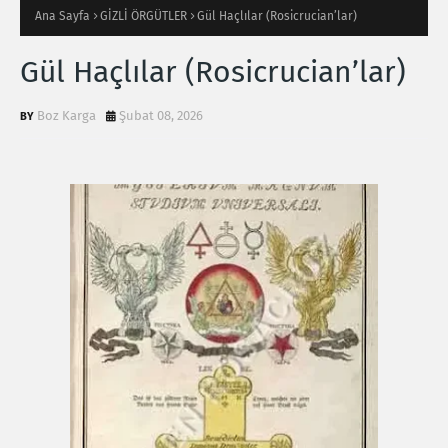
Ana Sayfa
GİZLİ ÖRGÜTLER
Gül Haçlılar (Rosicrucian’lar)
Gül Haçlılar (Rosicrucian’lar)
Boz Karga
Şubat 08, 2026