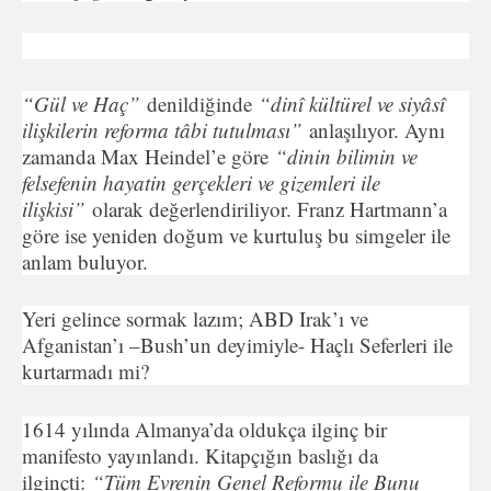
“Gül ve Haç”
denildiğinde
“dinî kültürel ve siyâsî
ilişkilerin reforma tâbi tutulması”
anlaşılıyor. Aynı
zamanda Max Heindel’e göre
“dinin bilimin ve
felsefenin hayatin gerçekleri ve gizemleri ile
ilişkisi”
olarak değerlendiriliyor. Franz Hartmann’a
göre ise yeniden doğum ve kurtuluş bu simgeler ile
anlam buluyor.
Yeri gelince sormak lazım; ABD Irak’ı ve
Afganistan’ı –Bush’un deyimiyle- Haçlı Seferleri ile
kurtarmadı mi?
1614 yılında Almanya’da oldukça ilginç bir
manifesto yayınlandı. Kitapçığın baslığı da
ilginçti:
“Tüm Evrenin Genel Reformu ile Bunu