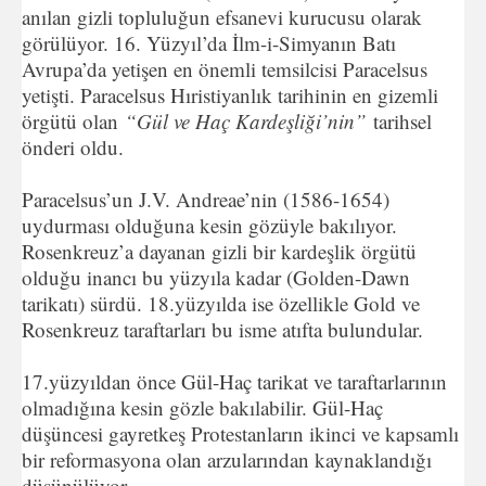
anılan gizli topluluğun efsanevi kurucusu olarak
görülüyor. 16. Yüzyıl’da İlm-i-Simyanın Batı
Avrupa’da yetişen en önemli temsilcisi Paracelsus
yetişti. Paracelsus Hıristiyanlık tarihinin en gizemli
örgütü olan
“Gül ve Haç Kardeşliği’nin”
tarihsel
önderi oldu.
Paracelsus’un J.V. Andreae’nin (1586-1654)
uydurması olduğuna kesin gözüyle bakılıyor.
Rosenkreuz’a dayanan gizli bir kardeşlik örgütü
olduğu inancı bu yüzyıla kadar (Golden-Dawn
tarikatı) sürdü. 18.yüzyılda ise özellikle Gold ve
Rosenkreuz taraftarları bu isme atıfta bulundular.
17.yüzyıldan önce Gül-Haç tarikat ve taraftarlarının
olmadığına kesin gözle bakılabilir. Gül-Haç
düşüncesi gayretkeş Protestanların ikinci ve kapsamlı
bir reformasyona olan arzularından kaynaklandığı
düşünülüyor.