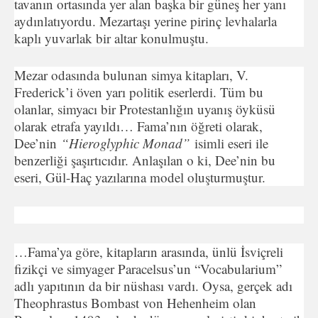
tavanın ortasında yer alan başka bir güneş her yanı
aydınlatıyordu. Mezartaşı yerine pirinç levhalarla
kaplı yuvarlak bir altar konulmuştu.
Mezar odasında bulunan simya kitapları, V.
Frederick’i öven yarı politik eserlerdi. Tüm bu
olanlar, simyacı bir Protestanlığın uyanış öyküsü
olarak etrafa yayıldı… Fama’nın öğreti olarak,
Dee’nin
“Hieroglyphic Monad”
isimli eseri ile
benzerliği şaşırtıcıdır. Anlaşılan o ki, Dee’nin bu
eseri, Gül-Haç yazılarına model oluşturmuştur.
…Fama’ya göre, kitapların arasında, ünlü İsviçreli
fizikçi ve simyager Paracelsus’un “Vocabularium”
adlı yapıtının da bir nüshası vardı. Oysa, gerçek adı
Theophrastus Bombast von Hehenheim olan