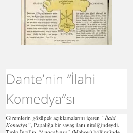
Dante’nin “İlahi
Komedya”sı
Gizemlerin gözüpek açıklamalarını içeren
“İlahi
Komedya”
, Papalığa bir savaş ilanı niteliğindeydi.
Tıpkı İncil’in
“Apocalypse”
(Mahşer) bölümünde