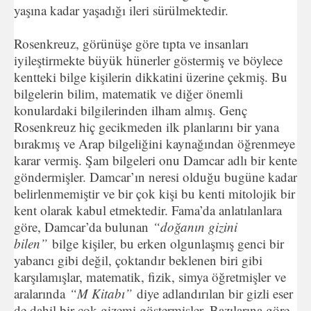
yaşına kadar yaşadığı ileri sürülmektedir.
Rosenkreuz, görünüşe göre tıpta ve insanları
iyileştirmekte büyük hünerler göstermiş ve böylece
kentteki bilge kişilerin dikkatini üzerine çekmiş. Bu
bilgelerin bilim, matematik ve diğer önemli
konulardaki bilgilerinden ilham almış. Genç
Rosenkreuz hiç gecikmeden ilk planlarını bir yana
bırakmış ve Arap bilgeliğini kaynağından öğrenmeye
karar vermiş. Şam bilgeleri onu Damcar adlı bir kente
göndermişler. Damcar’ın neresi olduğu bugüne kadar
belirlenmemiştir ve bir çok kişi bu kenti mitolojik bir
kent olarak kabul etmektedir. Fama’da anlatılanlara
göre, Damcar’da bulunan
“doğanın gizini
bilen”
bilge kişiler, bu erken olgunlaşmış genci bir
yabancı gibi değil, çoktandır beklenen biri gibi
karşılamışlar, matematik, fizik, simya öğretmişler ve
aralarında
“M Kitabı”
diye adlandırılan bir gizli eser
de dahil bir çok gizemi göstermişler. Bazılarına göre