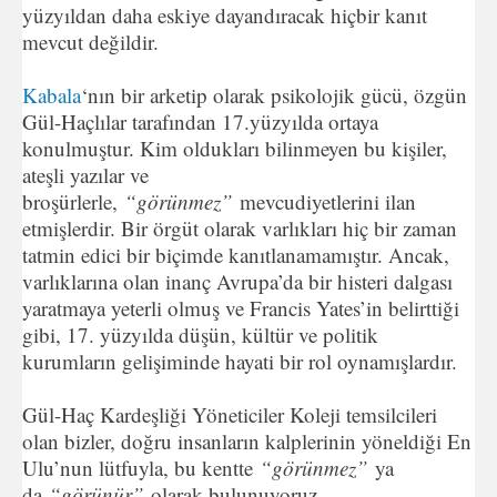
yüzyıldan daha eskiye dayandıracak hiçbir kanıt
mevcut değildir.
Kabala
‘nın bir arketip olarak psikolojik gücü, özgün
Gül-Haçlılar tarafından 17.yüzyılda ortaya
konulmuştur. Kim oldukları bilinmeyen bu kişiler,
ateşli yazılar ve
broşürlerle,
“görünmez”
mevcudiyetlerini ilan
etmişlerdir. Bir örgüt olarak varlıkları hiç bir zaman
tatmin edici bir biçimde kanıtlanamamıştır. Ancak,
varlıklarına olan inanç Avrupa’da bir histeri dalgası
yaratmaya yeterli olmuş ve Francis Yates’in belirttiği
gibi, 17. yüzyılda düşün, kültür ve politik
kurumların gelişiminde hayati bir rol oynamışlardır.
Gül-Haç Kardeşliği Yöneticiler Koleji temsilcileri
olan bizler, doğru insanların kalplerinin yöneldiği En
Ulu’nun lütfuyla, bu kentte
“görünmez”
ya
da
“görünür”
olarak bulunuyoruz.