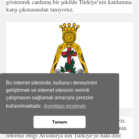
göstererek canhıraş bir şekilde Türkiye’nin katılımına
karşı çıkmasından tanıyoruz.
Bu internet sitesinde, kullanıcı deneyimini
geliştirmek ve internet sitesinin verimli
çalışmasını sağlamak amacıyla çerezler
kullanılmaktadır.
Ayrıntıları inceleyin
Belki Sarkozy ve Villepin’den de şüphelenmeliyiz.
Tamam
Hatta Schüssel ve Gül ve Haç Kardeşliği üyelerinin
reforme ettiği Avusturya’nın Türkiye’ye hâlâ dinî