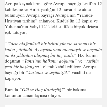
Avrupa kaynaklarına göre Avrupa bayrağı İsrail’in 12
kabilesine ve Hıristiyanlığın 12 havarisine atıfta
bulunuyor. Avrupa bayrağı Avrupa’nın “Yahudi-
Hristiyan tarihini” anlatıyor. Kudüs’ün 12 kapısı ve
Yuhanna’nın Vahyi 121’deki su ifâde birçok detaya
ışık tutuyor;
“Gökte olağanüstü bir belirti güneşe sarınmış bir
kadın göründü. Ay ayaklarının altındaydı ve başında
on iki yıldızdan oluşmuş bir taç vardı.”
Hz. İsa’nın
doğumu
“Tanrı’nın halkının doğumu”
ve
“tarihin
yeni bir başlangıcı”
olarak kabûl ediliyor. Avrupa
bayrağı bir
“kurtulus ve seçilmişlik”
vaadini de
kapsıyor.
Burada
“Gül ve Haç Kardeşliği”
bir bakıma
konunun tamamlayıcısı oluyor.